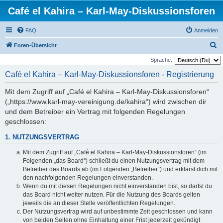
Café el Kahira – Karl-May-Diskussionsforen
FAQ
Anmelden
S
Foren-Übersicht
u
Sprache:
c
Café el Kahira – Karl-May-Diskussionsforen - Registrierung
h
Mit dem Zugriff auf „Café el Kahira – Karl-May-Diskussionsforen“
e
(„https://www.karl-may-vereinigung.de/kahira“) wird zwischen dir
und dem Betreiber ein Vertrag mit folgenden Regelungen
geschlossen:
1. NUTZUNGSVERTRAG
Mit dem Zugriff auf „Café el Kahira – Karl-May-Diskussionsforen“ (im
Folgenden „das Board“) schließt du einen Nutzungsvertrag mit dem
Betreiber des Boards ab (im Folgenden „Betreiber“) und erklärst dich mit
den nachfolgenden Regelungen einverstanden.
Wenn du mit diesen Regelungen nicht einverstanden bist, so darfst du
das Board nicht weiter nutzen. Für die Nutzung des Boards gelten
jeweils die an dieser Stelle veröffentlichten Regelungen.
Der Nutzungsvertrag wird auf unbestimmte Zeit geschlossen und kann
von beiden Seiten ohne Einhaltung einer Frist jederzeit gekündigt