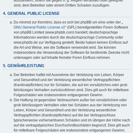
abzuändern, sofern sie gegen o. g. Regeln verstoßen oder geeignet
sind, dem Betreiber oder einem Dritten Schaden zuzufügen.
4. GENERAL PUBLIC LICENSE
Du nimmst zur Kenntnis, dass es sich bei phpBB um eine unter der „
GNU General Public License v2
“ (GPL) bereitgestellten Foren-Software
von phpBB Limited (www.phpbb.com) handelt; deutschsprachige
Informationen werden durch die deutschsprachige Community unter
www.phpbb.de zur Verfügung gestellt. Beide haben keinen Einfluss auf
die Art und Weise, wie die Software verwendet wird. Sie können
insbesondere die Verwendung der Software für bestimmte Zwecke nicht
untersagen oder auf Inhalte fremder Foren Einfluss nehmen.
5. GEWÄHRLEISTUNG
Der Betreiber haftet mit Ausnahme der Verletzung von Leben, Körper
und Gesundheit und der Verletzung wesentlicher Vertragspflichten
(Kardinalpflichten) nur für Schäden, die auf ein vorsätzliches oder grob
fahrlässiges Verhalten zurückzuführen sind. Dies gilt auch für mittelbare
Folgeschäden wie insbesondere entgangenen Gewinn.
Die Haftung ist gegenüber Verbrauchern außer bei vorsätzlichem oder
grob fahrlässigem Verhalten oder bei Schäden aus der Verletzung von
Leben, Körper und Gesundheit und der Verletzung wesentlicher
Vertragspflichten (Kardinalpflichten) auf die bei Vertragsschluss
typischerweise vorhersehbaren Schäden und im übrigen der Höhe nach
auf die vertragstypischen Durchschnittsschäden begrenzt. Dies gilt auch
für mittelbare Folgeschäden wie insbesondere entgangenen Gewinn.