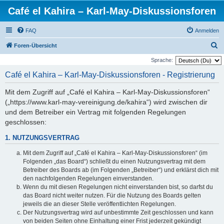
Café el Kahira – Karl-May-Diskussionsforen
FAQ
Anmelden
S
Foren-Übersicht
u
Sprache:
c
Café el Kahira – Karl-May-Diskussionsforen - Registrierung
h
Mit dem Zugriff auf „Café el Kahira – Karl-May-Diskussionsforen“
e
(„https://www.karl-may-vereinigung.de/kahira“) wird zwischen dir
und dem Betreiber ein Vertrag mit folgenden Regelungen
geschlossen:
1. NUTZUNGSVERTRAG
Mit dem Zugriff auf „Café el Kahira – Karl-May-Diskussionsforen“ (im
Folgenden „das Board“) schließt du einen Nutzungsvertrag mit dem
Betreiber des Boards ab (im Folgenden „Betreiber“) und erklärst dich mit
den nachfolgenden Regelungen einverstanden.
Wenn du mit diesen Regelungen nicht einverstanden bist, so darfst du
das Board nicht weiter nutzen. Für die Nutzung des Boards gelten
jeweils die an dieser Stelle veröffentlichten Regelungen.
Der Nutzungsvertrag wird auf unbestimmte Zeit geschlossen und kann
von beiden Seiten ohne Einhaltung einer Frist jederzeit gekündigt