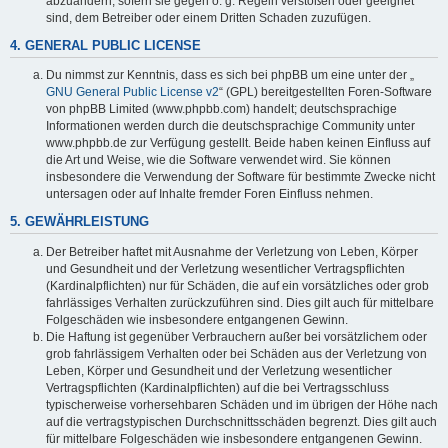
abzuändern, sofern sie gegen o. g. Regeln verstoßen oder geeignet
sind, dem Betreiber oder einem Dritten Schaden zuzufügen.
4. GENERAL PUBLIC LICENSE
Du nimmst zur Kenntnis, dass es sich bei phpBB um eine unter der „
GNU General Public License v2
“ (GPL) bereitgestellten Foren-Software
von phpBB Limited (www.phpbb.com) handelt; deutschsprachige
Informationen werden durch die deutschsprachige Community unter
www.phpbb.de zur Verfügung gestellt. Beide haben keinen Einfluss auf
die Art und Weise, wie die Software verwendet wird. Sie können
insbesondere die Verwendung der Software für bestimmte Zwecke nicht
untersagen oder auf Inhalte fremder Foren Einfluss nehmen.
5. GEWÄHRLEISTUNG
Der Betreiber haftet mit Ausnahme der Verletzung von Leben, Körper
und Gesundheit und der Verletzung wesentlicher Vertragspflichten
(Kardinalpflichten) nur für Schäden, die auf ein vorsätzliches oder grob
fahrlässiges Verhalten zurückzuführen sind. Dies gilt auch für mittelbare
Folgeschäden wie insbesondere entgangenen Gewinn.
Die Haftung ist gegenüber Verbrauchern außer bei vorsätzlichem oder
grob fahrlässigem Verhalten oder bei Schäden aus der Verletzung von
Leben, Körper und Gesundheit und der Verletzung wesentlicher
Vertragspflichten (Kardinalpflichten) auf die bei Vertragsschluss
typischerweise vorhersehbaren Schäden und im übrigen der Höhe nach
auf die vertragstypischen Durchschnittsschäden begrenzt. Dies gilt auch
für mittelbare Folgeschäden wie insbesondere entgangenen Gewinn.