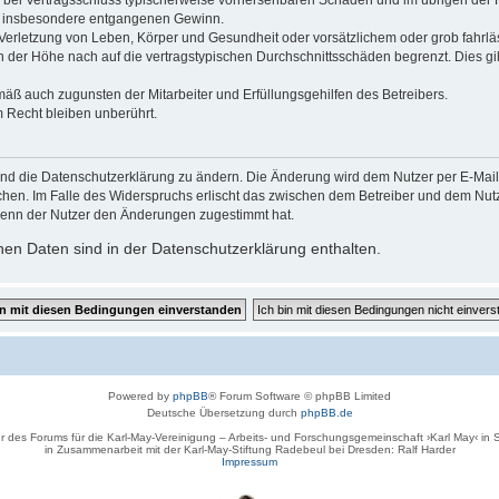
 die bei Vertragsschluss typischerweise vorhersehbaren Schäden und im übrigen de
wie insbesondere entgangenen Gewinn.
erletzung von Leben, Körper und Gesundheit oder vorsätzlichem oder grob fahrläs
der Höhe nach auf die vertragstypischen Durchschnittsschäden begrenzt. Dies gi
mäß auch zugunsten der Mitarbeiter und Erfüllungsgehilfen des Betreibers.
 Recht bleiben unberührt.
und die Datenschutzerklärung zu ändern. Die Änderung wird dem Nutzer per E-Mail m
chen. Im Falle des Widerspruchs erlischt das zwischen dem Betreiber und dem Nutze
wenn der Nutzer den Änderungen zugestimmt hat.
en Daten sind in der Datenschutzerklärung enthalten.
Powered by
phpBB
® Forum Software © phpBB Limited
Deutsche Übersetzung durch
phpBB.de
r des Forums für die Karl-May-Vereinigung – Arbeits- und Forschungsgemeinschaft ›Karl May‹ in
in Zusammenarbeit mit der Karl-May-Stiftung Radebeul bei Dresden: Ralf Harder
Impressum