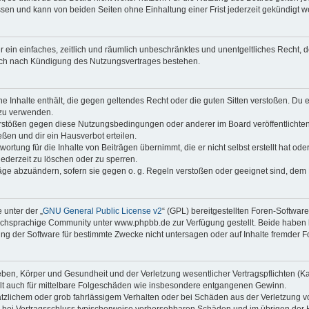
sen und kann von beiden Seiten ohne Einhaltung einer Frist jederzeit gekündigt w
ber ein einfaches, zeitlich und räumlich unbeschränktes und unentgeltliches Recht
auch nach Kündigung des Nutzungsvertrages bestehen.
ine Inhalte enthält, die gegen geltendes Recht oder die guten Sitten verstoßen. Du 
 zu verwenden.
erstößen gegen diese Nutzungsbedingungen oder anderer im Board veröffentlichte
ßen und dir ein Hausverbot erteilen.
ortung für die Inhalte von Beiträgen übernimmt, die er nicht selbst erstellt hat od
jederzeit zu löschen oder zu sperren.
räge abzuändern, sofern sie gegen o. g. Regeln verstoßen oder geeignet sind, dem
 unter der „
GNU General Public License v2
“ (GPL) bereitgestellten Foren-Softwa
chsprachige Community unter www.phpbb.de zur Verfügung gestellt. Beide haben ke
g der Software für bestimmte Zwecke nicht untersagen oder auf Inhalte fremder F
ben, Körper und Gesundheit und der Verletzung wesentlicher Vertragspflichten (Kard
gilt auch für mittelbare Folgeschäden wie insbesondere entgangenen Gewinn.
ätzlichem oder grob fahrlässigem Verhalten oder bei Schäden aus der Verletzung 