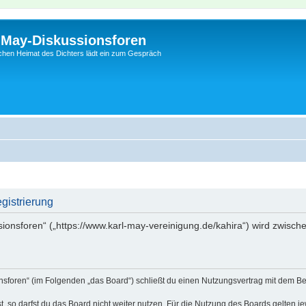
l-May-Diskussionsforen
schen Heimat des Dichters lädt ein zum Gespräch
gistrierung
sionsforen“ („https://www.karl-may-vereinigung.de/kahira“) wird zwisch
onsforen“ (im Folgenden „das Board“) schließt du einen Nutzungsvertrag mit dem Be
 so darfst du das Board nicht weiter nutzen. Für die Nutzung des Boards gelten jew