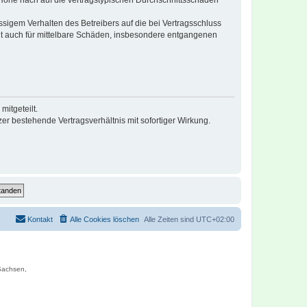
r Höhe nach auf die vertragstypischen Durchschnittsschäden
sigem Verhalten des Betreibers auf die bei Vertragsschluss
lt auch für mittelbare Schäden, insbesondere entgangenen
itgeteilt.
r bestehende Vertragsverhältnis mit sofortiger Wirkung.
Kontakt
Alle Cookies löschen
Alle Zeiten sind
UTC+02:00
 Sachsen,