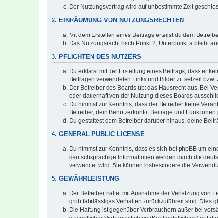
Der Nutzungsvertrag wird auf unbestimmte Zeit geschlos
2. EINRÄUMUNG VON NUTZUNGSRECHTEN
Mit dem Erstellen eines Beitrags erteilst du dem Betrei
Das Nutzungsrecht nach Punkt 2, Unterpunkt a bleibt 
3. PFLICHTEN DES NUTZERS
Du erklärst mit der Erstellung eines Beitrags, dass er ke
Beiträgen verwendeten Links und Bilder zu setzen bzw.
Der Betreiber des Boards übt das Hausrecht aus. Bei V
oder dauerhaft von der Nutzung dieses Boards ausschlie
Du nimmst zur Kenntnis, dass der Betreiber keine Verantw
Betreiber, dein Benutzerkonto, Beiträge und Funktionen 
Du gestattest dem Betreiber darüber hinaus, deine Beit
4. GENERAL PUBLIC LICENSE
Du nimmst zur Kenntnis, dass es sich bei phpBB um eine
deutschsprachige Informationen werden durch die deuts
verwendet wird. Sie können insbesondere die Verwendun
5. GEWÄHRLEISTUNG
Der Betreiber haftet mit Ausnahme der Verletzung von Le
grob fahrlässiges Verhalten zurückzuführen sind. Dies 
Die Haftung ist gegenüber Verbrauchern außer bei vors