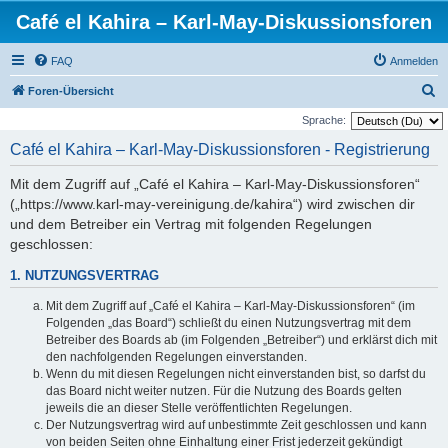
Café el Kahira – Karl-May-Diskussionsforen
FAQ
Anmelden
S
Foren-Übersicht
u
Sprache:
c
Café el Kahira – Karl-May-Diskussionsforen - Registrierung
h
Mit dem Zugriff auf „Café el Kahira – Karl-May-Diskussionsforen“
e
(„https://www.karl-may-vereinigung.de/kahira“) wird zwischen dir
und dem Betreiber ein Vertrag mit folgenden Regelungen
geschlossen:
1. NUTZUNGSVERTRAG
Mit dem Zugriff auf „Café el Kahira – Karl-May-Diskussionsforen“ (im
Folgenden „das Board“) schließt du einen Nutzungsvertrag mit dem
Betreiber des Boards ab (im Folgenden „Betreiber“) und erklärst dich mit
den nachfolgenden Regelungen einverstanden.
Wenn du mit diesen Regelungen nicht einverstanden bist, so darfst du
das Board nicht weiter nutzen. Für die Nutzung des Boards gelten
jeweils die an dieser Stelle veröffentlichten Regelungen.
Der Nutzungsvertrag wird auf unbestimmte Zeit geschlossen und kann
von beiden Seiten ohne Einhaltung einer Frist jederzeit gekündigt