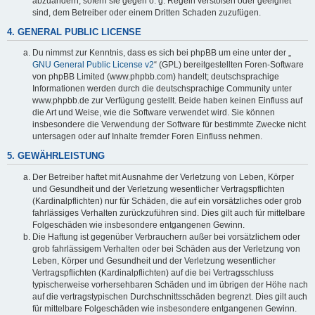
abzuändern, sofern sie gegen o. g. Regeln verstoßen oder geeignet
sind, dem Betreiber oder einem Dritten Schaden zuzufügen.
4. GENERAL PUBLIC LICENSE
Du nimmst zur Kenntnis, dass es sich bei phpBB um eine unter der „
GNU General Public License v2
“ (GPL) bereitgestellten Foren-Software
von phpBB Limited (www.phpbb.com) handelt; deutschsprachige
Informationen werden durch die deutschsprachige Community unter
www.phpbb.de zur Verfügung gestellt. Beide haben keinen Einfluss auf
die Art und Weise, wie die Software verwendet wird. Sie können
insbesondere die Verwendung der Software für bestimmte Zwecke nicht
untersagen oder auf Inhalte fremder Foren Einfluss nehmen.
5. GEWÄHRLEISTUNG
Der Betreiber haftet mit Ausnahme der Verletzung von Leben, Körper
und Gesundheit und der Verletzung wesentlicher Vertragspflichten
(Kardinalpflichten) nur für Schäden, die auf ein vorsätzliches oder grob
fahrlässiges Verhalten zurückzuführen sind. Dies gilt auch für mittelbare
Folgeschäden wie insbesondere entgangenen Gewinn.
Die Haftung ist gegenüber Verbrauchern außer bei vorsätzlichem oder
grob fahrlässigem Verhalten oder bei Schäden aus der Verletzung von
Leben, Körper und Gesundheit und der Verletzung wesentlicher
Vertragspflichten (Kardinalpflichten) auf die bei Vertragsschluss
typischerweise vorhersehbaren Schäden und im übrigen der Höhe nach
auf die vertragstypischen Durchschnittsschäden begrenzt. Dies gilt auch
für mittelbare Folgeschäden wie insbesondere entgangenen Gewinn.