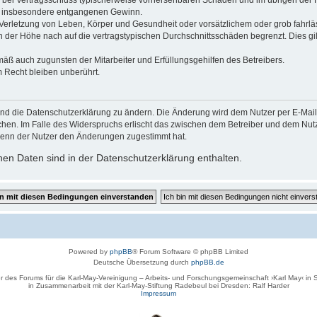
 die bei Vertragsschluss typischerweise vorhersehbaren Schäden und im übrigen de
wie insbesondere entgangenen Gewinn.
erletzung von Leben, Körper und Gesundheit oder vorsätzlichem oder grob fahrläs
der Höhe nach auf die vertragstypischen Durchschnittsschäden begrenzt. Dies gi
mäß auch zugunsten der Mitarbeiter und Erfüllungsgehilfen des Betreibers.
 Recht bleiben unberührt.
und die Datenschutzerklärung zu ändern. Die Änderung wird dem Nutzer per E-Mail m
chen. Im Falle des Widerspruchs erlischt das zwischen dem Betreiber und dem Nutze
wenn der Nutzer den Änderungen zugestimmt hat.
en Daten sind in der Datenschutzerklärung enthalten.
Powered by
phpBB
® Forum Software © phpBB Limited
Deutsche Übersetzung durch
phpBB.de
r des Forums für die Karl-May-Vereinigung – Arbeits- und Forschungsgemeinschaft ›Karl May‹ in
in Zusammenarbeit mit der Karl-May-Stiftung Radebeul bei Dresden: Ralf Harder
Impressum