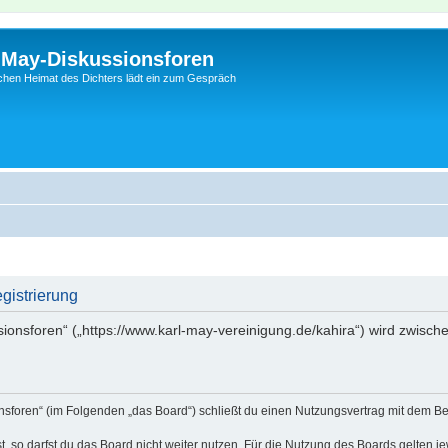
l-May-Diskussionsforen
schen Heimat des Dichters lädt ein zum Gespräch
gistrierung
sionsforen“ („https://www.karl-may-vereinigung.de/kahira“) wird zwisch
onsforen“ (im Folgenden „das Board“) schließt du einen Nutzungsvertrag mit dem Be
 so darfst du das Board nicht weiter nutzen. Für die Nutzung des Boards gelten jew