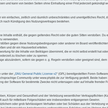
sen und kann von beiden Seiten ohne Einhaltung einer Frist jederzeit gekündigt w
ber ein einfaches, zeitlich und räumlich unbeschränktes und unentgeltliches Recht
auch nach Kündigung des Nutzungsvertrages bestehen.
ine Inhalte enthält, die gegen geltendes Recht oder die guten Sitten verstoßen. Du 
 zu verwenden.
erstößen gegen diese Nutzungsbedingungen oder anderer im Board veröffentlichte
ßen und dir ein Hausverbot erteilen.
ortung für die Inhalte von Beiträgen übernimmt, die er nicht selbst erstellt hat od
jederzeit zu löschen oder zu sperren.
räge abzuändern, sofern sie gegen o. g. Regeln verstoßen oder geeignet sind, dem
 unter der „
GNU General Public License v2
“ (GPL) bereitgestellten Foren-Softwa
chsprachige Community unter www.phpbb.de zur Verfügung gestellt. Beide haben ke
g der Software für bestimmte Zwecke nicht untersagen oder auf Inhalte fremder F
ben, Körper und Gesundheit und der Verletzung wesentlicher Vertragspflichten (Kard
gilt auch für mittelbare Folgeschäden wie insbesondere entgangenen Gewinn.
ätzlichem oder grob fahrlässigem Verhalten oder bei Schäden aus der Verletzung 