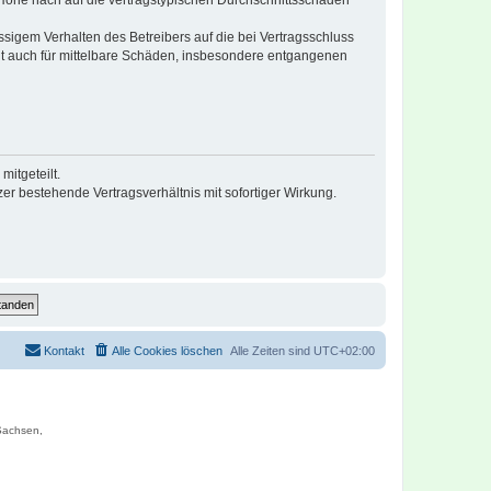
r Höhe nach auf die vertragstypischen Durchschnittsschäden
sigem Verhalten des Betreibers auf die bei Vertragsschluss
lt auch für mittelbare Schäden, insbesondere entgangenen
itgeteilt.
r bestehende Vertragsverhältnis mit sofortiger Wirkung.
Kontakt
Alle Cookies löschen
Alle Zeiten sind
UTC+02:00
 Sachsen,