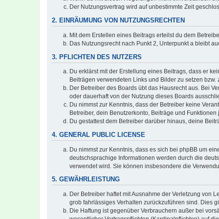
Der Nutzungsvertrag wird auf unbestimmte Zeit geschlos
2. EINRÄUMUNG VON NUTZUNGSRECHTEN
Mit dem Erstellen eines Beitrags erteilst du dem Betrei
Das Nutzungsrecht nach Punkt 2, Unterpunkt a bleibt 
3. PFLICHTEN DES NUTZERS
Du erklärst mit der Erstellung eines Beitrags, dass er ke
Beiträgen verwendeten Links und Bilder zu setzen bzw.
Der Betreiber des Boards übt das Hausrecht aus. Bei V
oder dauerhaft von der Nutzung dieses Boards ausschlie
Du nimmst zur Kenntnis, dass der Betreiber keine Verantw
Betreiber, dein Benutzerkonto, Beiträge und Funktionen 
Du gestattest dem Betreiber darüber hinaus, deine Beit
4. GENERAL PUBLIC LICENSE
Du nimmst zur Kenntnis, dass es sich bei phpBB um eine
deutschsprachige Informationen werden durch die deuts
verwendet wird. Sie können insbesondere die Verwendun
5. GEWÄHRLEISTUNG
Der Betreiber haftet mit Ausnahme der Verletzung von Le
grob fahrlässiges Verhalten zurückzuführen sind. Dies 
Die Haftung ist gegenüber Verbrauchern außer bei vors