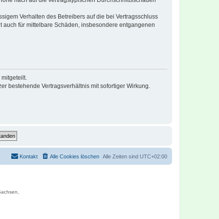
r Höhe nach auf die vertragstypischen Durchschnittsschäden
sigem Verhalten des Betreibers auf die bei Vertragsschluss
lt auch für mittelbare Schäden, insbesondere entgangenen
itgeteilt.
r bestehende Vertragsverhältnis mit sofortiger Wirkung.
Kontakt
Alle Cookies löschen
Alle Zeiten sind
UTC+02:00
 Sachsen,