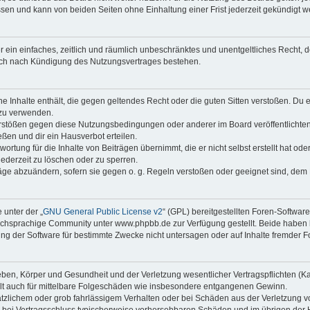
sen und kann von beiden Seiten ohne Einhaltung einer Frist jederzeit gekündigt w
ber ein einfaches, zeitlich und räumlich unbeschränktes und unentgeltliches Recht
auch nach Kündigung des Nutzungsvertrages bestehen.
ine Inhalte enthält, die gegen geltendes Recht oder die guten Sitten verstoßen. Du 
 zu verwenden.
erstößen gegen diese Nutzungsbedingungen oder anderer im Board veröffentlichte
ßen und dir ein Hausverbot erteilen.
ortung für die Inhalte von Beiträgen übernimmt, die er nicht selbst erstellt hat od
jederzeit zu löschen oder zu sperren.
räge abzuändern, sofern sie gegen o. g. Regeln verstoßen oder geeignet sind, dem
 unter der „
GNU General Public License v2
“ (GPL) bereitgestellten Foren-Softwa
chsprachige Community unter www.phpbb.de zur Verfügung gestellt. Beide haben ke
g der Software für bestimmte Zwecke nicht untersagen oder auf Inhalte fremder F
ben, Körper und Gesundheit und der Verletzung wesentlicher Vertragspflichten (Kard
gilt auch für mittelbare Folgeschäden wie insbesondere entgangenen Gewinn.
ätzlichem oder grob fahrlässigem Verhalten oder bei Schäden aus der Verletzung 