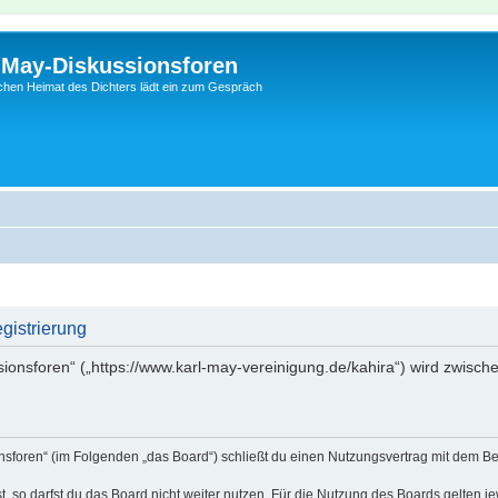
l-May-Diskussionsforen
schen Heimat des Dichters lädt ein zum Gespräch
gistrierung
sionsforen“ („https://www.karl-may-vereinigung.de/kahira“) wird zwisch
onsforen“ (im Folgenden „das Board“) schließt du einen Nutzungsvertrag mit dem Be
 so darfst du das Board nicht weiter nutzen. Für die Nutzung des Boards gelten jew