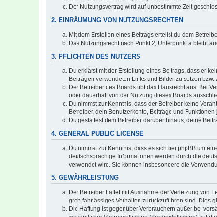
Der Nutzungsvertrag wird auf unbestimmte Zeit geschlos
2. EINRÄUMUNG VON NUTZUNGSRECHTEN
Mit dem Erstellen eines Beitrags erteilst du dem Betrei
Das Nutzungsrecht nach Punkt 2, Unterpunkt a bleibt 
3. PFLICHTEN DES NUTZERS
Du erklärst mit der Erstellung eines Beitrags, dass er ke
Beiträgen verwendeten Links und Bilder zu setzen bzw.
Der Betreiber des Boards übt das Hausrecht aus. Bei V
oder dauerhaft von der Nutzung dieses Boards ausschlie
Du nimmst zur Kenntnis, dass der Betreiber keine Verantw
Betreiber, dein Benutzerkonto, Beiträge und Funktionen 
Du gestattest dem Betreiber darüber hinaus, deine Beit
4. GENERAL PUBLIC LICENSE
Du nimmst zur Kenntnis, dass es sich bei phpBB um eine
deutschsprachige Informationen werden durch die deuts
verwendet wird. Sie können insbesondere die Verwendun
5. GEWÄHRLEISTUNG
Der Betreiber haftet mit Ausnahme der Verletzung von Le
grob fahrlässiges Verhalten zurückzuführen sind. Dies 
Die Haftung ist gegenüber Verbrauchern außer bei vors