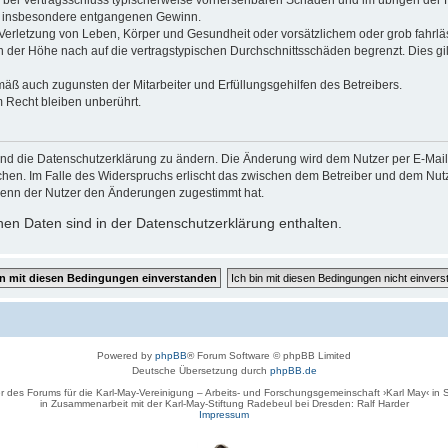
 die bei Vertragsschluss typischerweise vorhersehbaren Schäden und im übrigen de
wie insbesondere entgangenen Gewinn.
erletzung von Leben, Körper und Gesundheit oder vorsätzlichem oder grob fahrläs
der Höhe nach auf die vertragstypischen Durchschnittsschäden begrenzt. Dies gi
mäß auch zugunsten der Mitarbeiter und Erfüllungsgehilfen des Betreibers.
 Recht bleiben unberührt.
und die Datenschutzerklärung zu ändern. Die Änderung wird dem Nutzer per E-Mail m
chen. Im Falle des Widerspruchs erlischt das zwischen dem Betreiber und dem Nutze
wenn der Nutzer den Änderungen zugestimmt hat.
en Daten sind in der Datenschutzerklärung enthalten.
Powered by
phpBB
® Forum Software © phpBB Limited
Deutsche Übersetzung durch
phpBB.de
r des Forums für die Karl-May-Vereinigung – Arbeits- und Forschungsgemeinschaft ›Karl May‹ in
in Zusammenarbeit mit der Karl-May-Stiftung Radebeul bei Dresden: Ralf Harder
Impressum