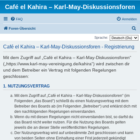
Café el Kahira – Karl-May-Diskussionsforen
FAQ
Anmelden
S
Foren-Übersicht
u
Sprache:
c
Café el Kahira – Karl-May-Diskussionsforen - Registrierung
h
Mit dem Zugriff auf „Café el Kahira – Karl-May-Diskussionsforen“
e
(„https://www.karl-may-vereinigung.de/kahira“) wird zwischen dir
und dem Betreiber ein Vertrag mit folgenden Regelungen
geschlossen:
1. NUTZUNGSVERTRAG
Mit dem Zugriff auf „Café el Kahira – Karl-May-Diskussionsforen“ (im
Folgenden „das Board“) schließt du einen Nutzungsvertrag mit dem
Betreiber des Boards ab (im Folgenden „Betreiber“) und erklärst dich mit
den nachfolgenden Regelungen einverstanden.
Wenn du mit diesen Regelungen nicht einverstanden bist, so darfst du
das Board nicht weiter nutzen. Für die Nutzung des Boards gelten
jeweils die an dieser Stelle veröffentlichten Regelungen.
Der Nutzungsvertrag wird auf unbestimmte Zeit geschlossen und kann
von beiden Seiten ohne Einhaltung einer Frist jederzeit gekündigt