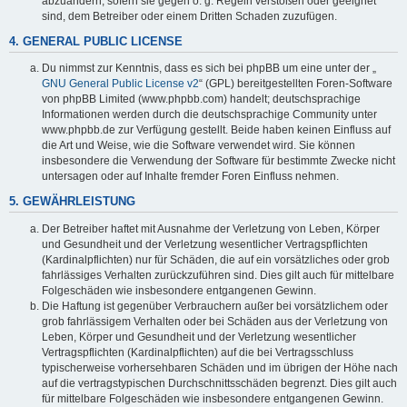
abzuändern, sofern sie gegen o. g. Regeln verstoßen oder geeignet
sind, dem Betreiber oder einem Dritten Schaden zuzufügen.
4. GENERAL PUBLIC LICENSE
Du nimmst zur Kenntnis, dass es sich bei phpBB um eine unter der „
GNU General Public License v2
“ (GPL) bereitgestellten Foren-Software
von phpBB Limited (www.phpbb.com) handelt; deutschsprachige
Informationen werden durch die deutschsprachige Community unter
www.phpbb.de zur Verfügung gestellt. Beide haben keinen Einfluss auf
die Art und Weise, wie die Software verwendet wird. Sie können
insbesondere die Verwendung der Software für bestimmte Zwecke nicht
untersagen oder auf Inhalte fremder Foren Einfluss nehmen.
5. GEWÄHRLEISTUNG
Der Betreiber haftet mit Ausnahme der Verletzung von Leben, Körper
und Gesundheit und der Verletzung wesentlicher Vertragspflichten
(Kardinalpflichten) nur für Schäden, die auf ein vorsätzliches oder grob
fahrlässiges Verhalten zurückzuführen sind. Dies gilt auch für mittelbare
Folgeschäden wie insbesondere entgangenen Gewinn.
Die Haftung ist gegenüber Verbrauchern außer bei vorsätzlichem oder
grob fahrlässigem Verhalten oder bei Schäden aus der Verletzung von
Leben, Körper und Gesundheit und der Verletzung wesentlicher
Vertragspflichten (Kardinalpflichten) auf die bei Vertragsschluss
typischerweise vorhersehbaren Schäden und im übrigen der Höhe nach
auf die vertragstypischen Durchschnittsschäden begrenzt. Dies gilt auch
für mittelbare Folgeschäden wie insbesondere entgangenen Gewinn.