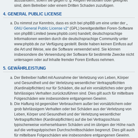
abzuändern, sofern sie gegen o. g. Regeln verstoßen oder geeignet
sind, dem Betreiber oder einem Dritten Schaden zuzufügen.
4. GENERAL PUBLIC LICENSE
Du nimmst zur Kenntnis, dass es sich bei phpBB um eine unter der „
GNU General Public License v2
“ (GPL) bereitgestellten Foren-Software
von phpBB Limited (www.phpbb.com) handelt; deutschsprachige
Informationen werden durch die deutschsprachige Community unter
www.phpbb.de zur Verfügung gestellt. Beide haben keinen Einfluss auf
die Art und Weise, wie die Software verwendet wird. Sie können
insbesondere die Verwendung der Software für bestimmte Zwecke nicht
untersagen oder auf Inhalte fremder Foren Einfluss nehmen.
5. GEWÄHRLEISTUNG
Der Betreiber haftet mit Ausnahme der Verletzung von Leben, Körper
und Gesundheit und der Verletzung wesentlicher Vertragspflichten
(Kardinalpflichten) nur für Schäden, die auf ein vorsätzliches oder grob
fahrlässiges Verhalten zurückzuführen sind. Dies gilt auch für mittelbare
Folgeschäden wie insbesondere entgangenen Gewinn.
Die Haftung ist gegenüber Verbrauchern außer bei vorsätzlichem oder
grob fahrlässigem Verhalten oder bei Schäden aus der Verletzung von
Leben, Körper und Gesundheit und der Verletzung wesentlicher
Vertragspflichten (Kardinalpflichten) auf die bei Vertragsschluss
typischerweise vorhersehbaren Schäden und im übrigen der Höhe nach
auf die vertragstypischen Durchschnittsschäden begrenzt. Dies gilt auch
für mittelbare Folgeschäden wie insbesondere entgangenen Gewinn.