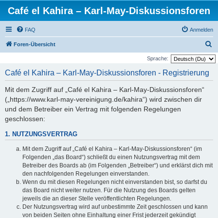
Café el Kahira – Karl-May-Diskussionsforen
FAQ
Anmelden
S
Foren-Übersicht
u
Sprache:
c
Café el Kahira – Karl-May-Diskussionsforen - Registrierung
h
Mit dem Zugriff auf „Café el Kahira – Karl-May-Diskussionsforen“
e
(„https://www.karl-may-vereinigung.de/kahira“) wird zwischen dir
und dem Betreiber ein Vertrag mit folgenden Regelungen
geschlossen:
1. NUTZUNGSVERTRAG
Mit dem Zugriff auf „Café el Kahira – Karl-May-Diskussionsforen“ (im
Folgenden „das Board“) schließt du einen Nutzungsvertrag mit dem
Betreiber des Boards ab (im Folgenden „Betreiber“) und erklärst dich mit
den nachfolgenden Regelungen einverstanden.
Wenn du mit diesen Regelungen nicht einverstanden bist, so darfst du
das Board nicht weiter nutzen. Für die Nutzung des Boards gelten
jeweils die an dieser Stelle veröffentlichten Regelungen.
Der Nutzungsvertrag wird auf unbestimmte Zeit geschlossen und kann
von beiden Seiten ohne Einhaltung einer Frist jederzeit gekündigt