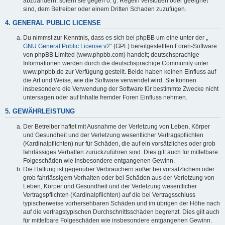
abzuändern, sofern sie gegen o. g. Regeln verstoßen oder geeignet
sind, dem Betreiber oder einem Dritten Schaden zuzufügen.
4. GENERAL PUBLIC LICENSE
Du nimmst zur Kenntnis, dass es sich bei phpBB um eine unter der „
GNU General Public License v2
“ (GPL) bereitgestellten Foren-Software
von phpBB Limited (www.phpbb.com) handelt; deutschsprachige
Informationen werden durch die deutschsprachige Community unter
www.phpbb.de zur Verfügung gestellt. Beide haben keinen Einfluss auf
die Art und Weise, wie die Software verwendet wird. Sie können
insbesondere die Verwendung der Software für bestimmte Zwecke nicht
untersagen oder auf Inhalte fremder Foren Einfluss nehmen.
5. GEWÄHRLEISTUNG
Der Betreiber haftet mit Ausnahme der Verletzung von Leben, Körper
und Gesundheit und der Verletzung wesentlicher Vertragspflichten
(Kardinalpflichten) nur für Schäden, die auf ein vorsätzliches oder grob
fahrlässiges Verhalten zurückzuführen sind. Dies gilt auch für mittelbare
Folgeschäden wie insbesondere entgangenen Gewinn.
Die Haftung ist gegenüber Verbrauchern außer bei vorsätzlichem oder
grob fahrlässigem Verhalten oder bei Schäden aus der Verletzung von
Leben, Körper und Gesundheit und der Verletzung wesentlicher
Vertragspflichten (Kardinalpflichten) auf die bei Vertragsschluss
typischerweise vorhersehbaren Schäden und im übrigen der Höhe nach
auf die vertragstypischen Durchschnittsschäden begrenzt. Dies gilt auch
für mittelbare Folgeschäden wie insbesondere entgangenen Gewinn.