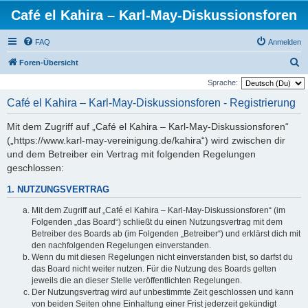
Café el Kahira – Karl-May-Diskussionsforen
FAQ
Anmelden
S
Foren-Übersicht
u
Sprache:
c
Café el Kahira – Karl-May-Diskussionsforen - Registrierung
h
Mit dem Zugriff auf „Café el Kahira – Karl-May-Diskussionsforen“
e
(„https://www.karl-may-vereinigung.de/kahira“) wird zwischen dir
und dem Betreiber ein Vertrag mit folgenden Regelungen
geschlossen:
1. NUTZUNGSVERTRAG
Mit dem Zugriff auf „Café el Kahira – Karl-May-Diskussionsforen“ (im
Folgenden „das Board“) schließt du einen Nutzungsvertrag mit dem
Betreiber des Boards ab (im Folgenden „Betreiber“) und erklärst dich mit
den nachfolgenden Regelungen einverstanden.
Wenn du mit diesen Regelungen nicht einverstanden bist, so darfst du
das Board nicht weiter nutzen. Für die Nutzung des Boards gelten
jeweils die an dieser Stelle veröffentlichten Regelungen.
Der Nutzungsvertrag wird auf unbestimmte Zeit geschlossen und kann
von beiden Seiten ohne Einhaltung einer Frist jederzeit gekündigt