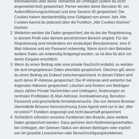
Informationen über deine Teilnahme an Umfragen (sofern du nicht
angemeldet bist) gespeichert. Ferner werden deine Benutzer-ID, ein
Authentifizierungsschlüssel und eine Session-ID gespeichert. Die
Cookies haben standardmäßig eine Gültigkeit von einem Jahr. Alle
Cookies kannst du jederzeit über die Funktion „Alle Cookies löschen“
löschen.
Weiterhin werden die Daten gespeichert, die du bei der Registrierung,
in deinem Profil oder deinem persönlichem Bereich angibst. Für die
Registrierung sind mindestens ein eindeutiger Benutzername, eine E-
Mail-Adresse und ein Passwort notwendig. Wenn durch den Betreiber
weitere Daten als notwendig festgelegt wurden, so ist dies für dich vor
deren Eingabe ersichtlich.
Wenn du einen Beitrag oder eine private Nachricht erstellst, so werden
die dort eingegebenen Daten ebenfalls gespeichert. Gleiches gilt, wenn
du einen Beitrag als Entwurf zwischenspeicherst. In diesen Fällen wird
auch deine IP-Adresse gespeichert. Die IP-Adresse wird weiterhin bei
folgenden Aktionen gespeichert: Löschen und Ändern von Beiträgen
(dazu zählen Private Nachrichten und Umfragen), Änderungen an
zentralen Profildaten (E-Mail-Adresse, Kontoaktivierung, Benutzer-
Passwort) und gescheiterte Anmeldeversuche. Die von deinem Browser
übermittelte Browser-Kennzeichnung (User Agent) wird nur in der „Wer
ist online?“-Funktion angezeigt und nicht dauerhaft gespeichert.
Schließlich erfordern einzelne Funktionen des Boards, dass weitere
Daten gespeichert werden. Dazu gehören dein Abstimmungsverhalten
bei Umfragen, der Gelesen-Status von deinen Beiträgen oder explizit
von dir gesetzte Lesezeichen oder Benachrichtigungsfunktionen.