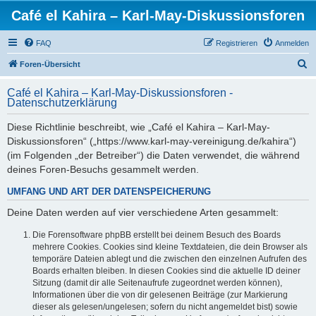
Café el Kahira – Karl-May-Diskussionsforen
FAQ
Registrieren
Anmelden
S
Foren-Übersicht
u
Café el Kahira – Karl-May-Diskussionsforen -
c
Datenschutzerklärung
h
Diese Richtlinie beschreibt, wie „Café el Kahira – Karl-May-
e
Diskussionsforen“ („https://www.karl-may-vereinigung.de/kahira“)
(im Folgenden „der Betreiber“) die Daten verwendet, die während
deines Foren-Besuchs gesammelt werden.
UMFANG UND ART DER DATENSPEICHERUNG
Deine Daten werden auf vier verschiedene Arten gesammelt:
Die Forensoftware phpBB erstellt bei deinem Besuch des Boards
mehrere Cookies. Cookies sind kleine Textdateien, die dein Browser als
temporäre Dateien ablegt und die zwischen den einzelnen Aufrufen des
Boards erhalten bleiben. In diesen Cookies sind die aktuelle ID deiner
Sitzung (damit dir alle Seitenaufrufe zugeordnet werden können),
Informationen über die von dir gelesenen Beiträge (zur Markierung
dieser als gelesen/ungelesen; sofern du nicht angemeldet bist) sowie