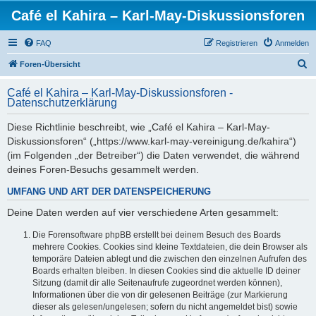
Café el Kahira – Karl-May-Diskussionsforen
FAQ
Registrieren
Anmelden
S
Foren-Übersicht
u
Café el Kahira – Karl-May-Diskussionsforen -
c
Datenschutzerklärung
h
Diese Richtlinie beschreibt, wie „Café el Kahira – Karl-May-
e
Diskussionsforen“ („https://www.karl-may-vereinigung.de/kahira“)
(im Folgenden „der Betreiber“) die Daten verwendet, die während
deines Foren-Besuchs gesammelt werden.
UMFANG UND ART DER DATENSPEICHERUNG
Deine Daten werden auf vier verschiedene Arten gesammelt:
Die Forensoftware phpBB erstellt bei deinem Besuch des Boards
mehrere Cookies. Cookies sind kleine Textdateien, die dein Browser als
temporäre Dateien ablegt und die zwischen den einzelnen Aufrufen des
Boards erhalten bleiben. In diesen Cookies sind die aktuelle ID deiner
Sitzung (damit dir alle Seitenaufrufe zugeordnet werden können),
Informationen über die von dir gelesenen Beiträge (zur Markierung
dieser als gelesen/ungelesen; sofern du nicht angemeldet bist) sowie