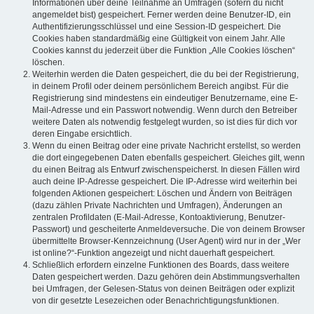
Informationen über deine Teilnahme an Umfragen (sofern du nicht
angemeldet bist) gespeichert. Ferner werden deine Benutzer-ID, ein
Authentifizierungsschlüssel und eine Session-ID gespeichert. Die
Cookies haben standardmäßig eine Gültigkeit von einem Jahr. Alle
Cookies kannst du jederzeit über die Funktion „Alle Cookies löschen“
löschen.
Weiterhin werden die Daten gespeichert, die du bei der Registrierung,
in deinem Profil oder deinem persönlichem Bereich angibst. Für die
Registrierung sind mindestens ein eindeutiger Benutzername, eine E-
Mail-Adresse und ein Passwort notwendig. Wenn durch den Betreiber
weitere Daten als notwendig festgelegt wurden, so ist dies für dich vor
deren Eingabe ersichtlich.
Wenn du einen Beitrag oder eine private Nachricht erstellst, so werden
die dort eingegebenen Daten ebenfalls gespeichert. Gleiches gilt, wenn
du einen Beitrag als Entwurf zwischenspeicherst. In diesen Fällen wird
auch deine IP-Adresse gespeichert. Die IP-Adresse wird weiterhin bei
folgenden Aktionen gespeichert: Löschen und Ändern von Beiträgen
(dazu zählen Private Nachrichten und Umfragen), Änderungen an
zentralen Profildaten (E-Mail-Adresse, Kontoaktivierung, Benutzer-
Passwort) und gescheiterte Anmeldeversuche. Die von deinem Browser
übermittelte Browser-Kennzeichnung (User Agent) wird nur in der „Wer
ist online?“-Funktion angezeigt und nicht dauerhaft gespeichert.
Schließlich erfordern einzelne Funktionen des Boards, dass weitere
Daten gespeichert werden. Dazu gehören dein Abstimmungsverhalten
bei Umfragen, der Gelesen-Status von deinen Beiträgen oder explizit
von dir gesetzte Lesezeichen oder Benachrichtigungsfunktionen.