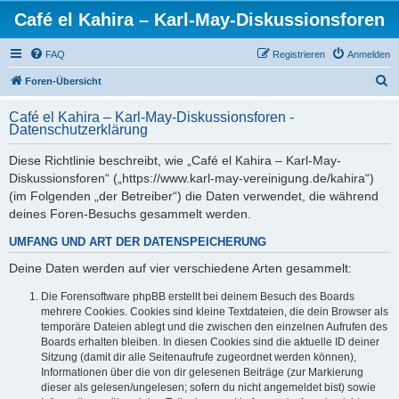
Café el Kahira – Karl-May-Diskussionsforen
FAQ
Registrieren
Anmelden
S
Foren-Übersicht
u
Café el Kahira – Karl-May-Diskussionsforen -
c
Datenschutzerklärung
h
Diese Richtlinie beschreibt, wie „Café el Kahira – Karl-May-
e
Diskussionsforen“ („https://www.karl-may-vereinigung.de/kahira“)
(im Folgenden „der Betreiber“) die Daten verwendet, die während
deines Foren-Besuchs gesammelt werden.
UMFANG UND ART DER DATENSPEICHERUNG
Deine Daten werden auf vier verschiedene Arten gesammelt:
Die Forensoftware phpBB erstellt bei deinem Besuch des Boards
mehrere Cookies. Cookies sind kleine Textdateien, die dein Browser als
temporäre Dateien ablegt und die zwischen den einzelnen Aufrufen des
Boards erhalten bleiben. In diesen Cookies sind die aktuelle ID deiner
Sitzung (damit dir alle Seitenaufrufe zugeordnet werden können),
Informationen über die von dir gelesenen Beiträge (zur Markierung
dieser als gelesen/ungelesen; sofern du nicht angemeldet bist) sowie