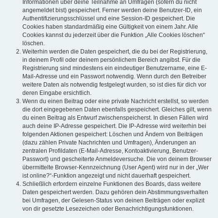
Informationen über deine Teilnahme an Umfragen (sofern du nicht
angemeldet bist) gespeichert. Ferner werden deine Benutzer-ID, ein
Authentifizierungsschlüssel und eine Session-ID gespeichert. Die
Cookies haben standardmäßig eine Gültigkeit von einem Jahr. Alle
Cookies kannst du jederzeit über die Funktion „Alle Cookies löschen“
löschen.
Weiterhin werden die Daten gespeichert, die du bei der Registrierung,
in deinem Profil oder deinem persönlichem Bereich angibst. Für die
Registrierung sind mindestens ein eindeutiger Benutzername, eine E-
Mail-Adresse und ein Passwort notwendig. Wenn durch den Betreiber
weitere Daten als notwendig festgelegt wurden, so ist dies für dich vor
deren Eingabe ersichtlich.
Wenn du einen Beitrag oder eine private Nachricht erstellst, so werden
die dort eingegebenen Daten ebenfalls gespeichert. Gleiches gilt, wenn
du einen Beitrag als Entwurf zwischenspeicherst. In diesen Fällen wird
auch deine IP-Adresse gespeichert. Die IP-Adresse wird weiterhin bei
folgenden Aktionen gespeichert: Löschen und Ändern von Beiträgen
(dazu zählen Private Nachrichten und Umfragen), Änderungen an
zentralen Profildaten (E-Mail-Adresse, Kontoaktivierung, Benutzer-
Passwort) und gescheiterte Anmeldeversuche. Die von deinem Browser
übermittelte Browser-Kennzeichnung (User Agent) wird nur in der „Wer
ist online?“-Funktion angezeigt und nicht dauerhaft gespeichert.
Schließlich erfordern einzelne Funktionen des Boards, dass weitere
Daten gespeichert werden. Dazu gehören dein Abstimmungsverhalten
bei Umfragen, der Gelesen-Status von deinen Beiträgen oder explizit
von dir gesetzte Lesezeichen oder Benachrichtigungsfunktionen.