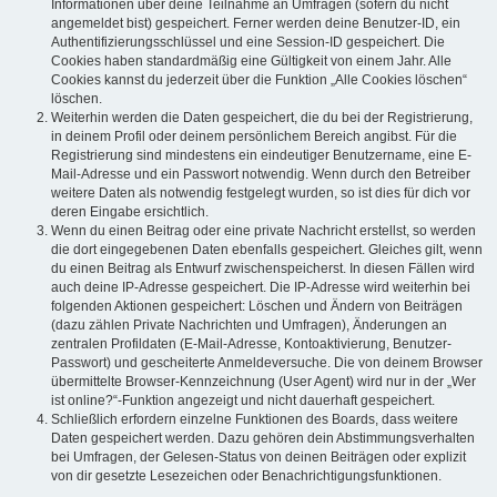
Informationen über deine Teilnahme an Umfragen (sofern du nicht
angemeldet bist) gespeichert. Ferner werden deine Benutzer-ID, ein
Authentifizierungsschlüssel und eine Session-ID gespeichert. Die
Cookies haben standardmäßig eine Gültigkeit von einem Jahr. Alle
Cookies kannst du jederzeit über die Funktion „Alle Cookies löschen“
löschen.
Weiterhin werden die Daten gespeichert, die du bei der Registrierung,
in deinem Profil oder deinem persönlichem Bereich angibst. Für die
Registrierung sind mindestens ein eindeutiger Benutzername, eine E-
Mail-Adresse und ein Passwort notwendig. Wenn durch den Betreiber
weitere Daten als notwendig festgelegt wurden, so ist dies für dich vor
deren Eingabe ersichtlich.
Wenn du einen Beitrag oder eine private Nachricht erstellst, so werden
die dort eingegebenen Daten ebenfalls gespeichert. Gleiches gilt, wenn
du einen Beitrag als Entwurf zwischenspeicherst. In diesen Fällen wird
auch deine IP-Adresse gespeichert. Die IP-Adresse wird weiterhin bei
folgenden Aktionen gespeichert: Löschen und Ändern von Beiträgen
(dazu zählen Private Nachrichten und Umfragen), Änderungen an
zentralen Profildaten (E-Mail-Adresse, Kontoaktivierung, Benutzer-
Passwort) und gescheiterte Anmeldeversuche. Die von deinem Browser
übermittelte Browser-Kennzeichnung (User Agent) wird nur in der „Wer
ist online?“-Funktion angezeigt und nicht dauerhaft gespeichert.
Schließlich erfordern einzelne Funktionen des Boards, dass weitere
Daten gespeichert werden. Dazu gehören dein Abstimmungsverhalten
bei Umfragen, der Gelesen-Status von deinen Beiträgen oder explizit
von dir gesetzte Lesezeichen oder Benachrichtigungsfunktionen.