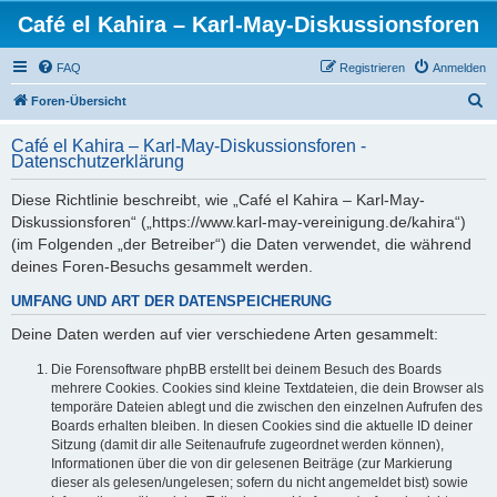
Café el Kahira – Karl-May-Diskussionsforen
FAQ
Registrieren
Anmelden
S
Foren-Übersicht
u
Café el Kahira – Karl-May-Diskussionsforen -
c
Datenschutzerklärung
h
Diese Richtlinie beschreibt, wie „Café el Kahira – Karl-May-
e
Diskussionsforen“ („https://www.karl-may-vereinigung.de/kahira“)
(im Folgenden „der Betreiber“) die Daten verwendet, die während
deines Foren-Besuchs gesammelt werden.
UMFANG UND ART DER DATENSPEICHERUNG
Deine Daten werden auf vier verschiedene Arten gesammelt:
Die Forensoftware phpBB erstellt bei deinem Besuch des Boards
mehrere Cookies. Cookies sind kleine Textdateien, die dein Browser als
temporäre Dateien ablegt und die zwischen den einzelnen Aufrufen des
Boards erhalten bleiben. In diesen Cookies sind die aktuelle ID deiner
Sitzung (damit dir alle Seitenaufrufe zugeordnet werden können),
Informationen über die von dir gelesenen Beiträge (zur Markierung
dieser als gelesen/ungelesen; sofern du nicht angemeldet bist) sowie