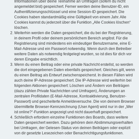
Informationen über deine Teilnahme an Umfragen (sofern du nicht
angemeldet bist) gespeichert. Ferner werden deine Benutzer-ID, ein
Authentifizierungsschlüssel und eine Session-ID gespeichert. Die
Cookies haben standardmäßig eine Gültigkeit von einem Jahr. Alle
Cookies kannst du jederzeit über die Funktion „Alle Cookies löschen“
löschen.
Weiterhin werden die Daten gespeichert, die du bei der Registrierung,
in deinem Profil oder deinem persönlichem Bereich angibst. Für die
Registrierung sind mindestens ein eindeutiger Benutzername, eine E-
Mail-Adresse und ein Passwort notwendig. Wenn durch den Betreiber
weitere Daten als notwendig festgelegt wurden, so ist dies für dich vor
deren Eingabe ersichtlich.
Wenn du einen Beitrag oder eine private Nachricht erstellst, so werden
die dort eingegebenen Daten ebenfalls gespeichert. Gleiches gilt, wenn
du einen Beitrag als Entwurf zwischenspeicherst. In diesen Fällen wird
auch deine IP-Adresse gespeichert. Die IP-Adresse wird weiterhin bei
folgenden Aktionen gespeichert: Löschen und Ändern von Beiträgen
(dazu zählen Private Nachrichten und Umfragen), Änderungen an
zentralen Profildaten (E-Mail-Adresse, Kontoaktivierung, Benutzer-
Passwort) und gescheiterte Anmeldeversuche. Die von deinem Browser
übermittelte Browser-Kennzeichnung (User Agent) wird nur in der „Wer
ist online?“-Funktion angezeigt und nicht dauerhaft gespeichert.
Schließlich erfordern einzelne Funktionen des Boards, dass weitere
Daten gespeichert werden. Dazu gehören dein Abstimmungsverhalten
bei Umfragen, der Gelesen-Status von deinen Beiträgen oder explizit
von dir gesetzte Lesezeichen oder Benachrichtigungsfunktionen.