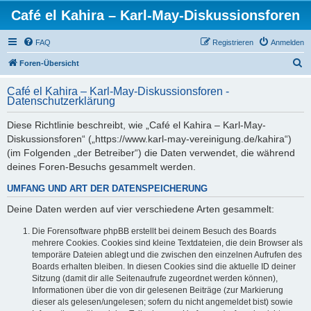
Café el Kahira – Karl-May-Diskussionsforen
FAQ
Registrieren
Anmelden
S
Foren-Übersicht
u
Café el Kahira – Karl-May-Diskussionsforen -
c
Datenschutzerklärung
h
Diese Richtlinie beschreibt, wie „Café el Kahira – Karl-May-
e
Diskussionsforen“ („https://www.karl-may-vereinigung.de/kahira“)
(im Folgenden „der Betreiber“) die Daten verwendet, die während
deines Foren-Besuchs gesammelt werden.
UMFANG UND ART DER DATENSPEICHERUNG
Deine Daten werden auf vier verschiedene Arten gesammelt:
Die Forensoftware phpBB erstellt bei deinem Besuch des Boards
mehrere Cookies. Cookies sind kleine Textdateien, die dein Browser als
temporäre Dateien ablegt und die zwischen den einzelnen Aufrufen des
Boards erhalten bleiben. In diesen Cookies sind die aktuelle ID deiner
Sitzung (damit dir alle Seitenaufrufe zugeordnet werden können),
Informationen über die von dir gelesenen Beiträge (zur Markierung
dieser als gelesen/ungelesen; sofern du nicht angemeldet bist) sowie