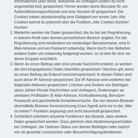
Informationen über deine Teilnahme an Umfragen (sofern du nicht
angemeldet bist) gespeichert. Ferner werden deine Benutzer-ID, ein
Authentifizierungsschlüssel und eine Session-ID gespeichert. Die
Cookies haben standardmäßig eine Gültigkeit von einem Jahr. Alle
Cookies kannst du jederzeit über die Funktion „Alle Cookies löschen“
löschen.
Weiterhin werden die Daten gespeichert, die du bei der Registrierung,
in deinem Profil oder deinem persönlichem Bereich angibst. Für die
Registrierung sind mindestens ein eindeutiger Benutzername, eine E-
Mail-Adresse und ein Passwort notwendig. Wenn durch den Betreiber
weitere Daten als notwendig festgelegt wurden, so ist dies für dich vor
deren Eingabe ersichtlich.
Wenn du einen Beitrag oder eine private Nachricht erstellst, so werden
die dort eingegebenen Daten ebenfalls gespeichert. Gleiches gilt, wenn
du einen Beitrag als Entwurf zwischenspeicherst. In diesen Fällen wird
auch deine IP-Adresse gespeichert. Die IP-Adresse wird weiterhin bei
folgenden Aktionen gespeichert: Löschen und Ändern von Beiträgen
(dazu zählen Private Nachrichten und Umfragen), Änderungen an
zentralen Profildaten (E-Mail-Adresse, Kontoaktivierung, Benutzer-
Passwort) und gescheiterte Anmeldeversuche. Die von deinem Browser
übermittelte Browser-Kennzeichnung (User Agent) wird nur in der „Wer
ist online?“-Funktion angezeigt und nicht dauerhaft gespeichert.
Schließlich erfordern einzelne Funktionen des Boards, dass weitere
Daten gespeichert werden. Dazu gehören dein Abstimmungsverhalten
bei Umfragen, der Gelesen-Status von deinen Beiträgen oder explizit
von dir gesetzte Lesezeichen oder Benachrichtigungsfunktionen.