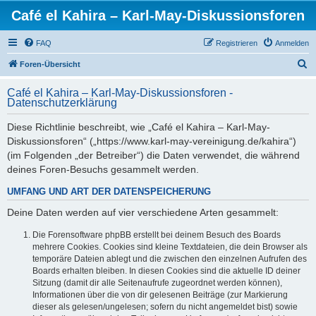
Café el Kahira – Karl-May-Diskussionsforen
FAQ
Registrieren
Anmelden
S
Foren-Übersicht
u
Café el Kahira – Karl-May-Diskussionsforen -
c
Datenschutzerklärung
h
Diese Richtlinie beschreibt, wie „Café el Kahira – Karl-May-
e
Diskussionsforen“ („https://www.karl-may-vereinigung.de/kahira“)
(im Folgenden „der Betreiber“) die Daten verwendet, die während
deines Foren-Besuchs gesammelt werden.
UMFANG UND ART DER DATENSPEICHERUNG
Deine Daten werden auf vier verschiedene Arten gesammelt:
Die Forensoftware phpBB erstellt bei deinem Besuch des Boards
mehrere Cookies. Cookies sind kleine Textdateien, die dein Browser als
temporäre Dateien ablegt und die zwischen den einzelnen Aufrufen des
Boards erhalten bleiben. In diesen Cookies sind die aktuelle ID deiner
Sitzung (damit dir alle Seitenaufrufe zugeordnet werden können),
Informationen über die von dir gelesenen Beiträge (zur Markierung
dieser als gelesen/ungelesen; sofern du nicht angemeldet bist) sowie