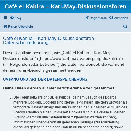
Café el Kahira – Karl-May-Diskussionsforen
FAQ
Registrieren
Anmelden
S
Foren-Übersicht
u
Café el Kahira – Karl-May-Diskussionsforen -
c
Datenschutzerklärung
h
Diese Richtlinie beschreibt, wie „Café el Kahira – Karl-May-
e
Diskussionsforen“ („https://www.karl-may-vereinigung.de/kahira“)
(im Folgenden „der Betreiber“) die Daten verwendet, die während
deines Foren-Besuchs gesammelt werden.
UMFANG UND ART DER DATENSPEICHERUNG
Deine Daten werden auf vier verschiedene Arten gesammelt:
Die Forensoftware phpBB erstellt bei deinem Besuch des Boards
mehrere Cookies. Cookies sind kleine Textdateien, die dein Browser als
temporäre Dateien ablegt und die zwischen den einzelnen Aufrufen des
Boards erhalten bleiben. In diesen Cookies sind die aktuelle ID deiner
Sitzung (damit dir alle Seitenaufrufe zugeordnet werden können),
Informationen über die von dir gelesenen Beiträge (zur Markierung
dieser als gelesen/ungelesen; sofern du nicht angemeldet bist) sowie