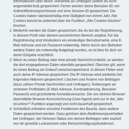
Informationen über deine Teilnahme an Umfragen (sofern du nicht
angemeldet bist) gespeichert. Ferner werden deine Benutzer-ID, ein
Authentifizierungsschlüssel und eine Session-ID gespeichert. Die
Cookies haben standardmäßig eine Gültigkeit von einem Jahr. Alle
Cookies kannst du jederzeit über die Funktion „Alle Cookies löschen“
löschen.
Weiterhin werden die Daten gespeichert, die du bei der Registrierung,
in deinem Profil oder deinem persönlichem Bereich angibst. Für die
Registrierung sind mindestens ein eindeutiger Benutzername, eine E-
Mail-Adresse und ein Passwort notwendig. Wenn durch den Betreiber
weitere Daten als notwendig festgelegt wurden, so ist dies für dich vor
deren Eingabe ersichtlich.
Wenn du einen Beitrag oder eine private Nachricht erstellst, so werden
die dort eingegebenen Daten ebenfalls gespeichert. Gleiches gilt, wenn
du einen Beitrag als Entwurf zwischenspeicherst. In diesen Fällen wird
auch deine IP-Adresse gespeichert. Die IP-Adresse wird weiterhin bei
folgenden Aktionen gespeichert: Löschen und Ändern von Beiträgen
(dazu zählen Private Nachrichten und Umfragen), Änderungen an
zentralen Profildaten (E-Mail-Adresse, Kontoaktivierung, Benutzer-
Passwort) und gescheiterte Anmeldeversuche. Die von deinem Browser
übermittelte Browser-Kennzeichnung (User Agent) wird nur in der „Wer
ist online?“-Funktion angezeigt und nicht dauerhaft gespeichert.
Schließlich erfordern einzelne Funktionen des Boards, dass weitere
Daten gespeichert werden. Dazu gehören dein Abstimmungsverhalten
bei Umfragen, der Gelesen-Status von deinen Beiträgen oder explizit
von dir gesetzte Lesezeichen oder Benachrichtigungsfunktionen.