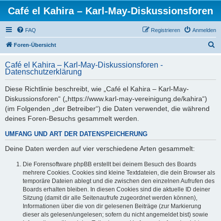
Café el Kahira – Karl-May-Diskussionsforen
FAQ
Registrieren
Anmelden
S
Foren-Übersicht
u
Café el Kahira – Karl-May-Diskussionsforen -
c
Datenschutzerklärung
h
Diese Richtlinie beschreibt, wie „Café el Kahira – Karl-May-
e
Diskussionsforen“ („https://www.karl-may-vereinigung.de/kahira“)
(im Folgenden „der Betreiber“) die Daten verwendet, die während
deines Foren-Besuchs gesammelt werden.
UMFANG UND ART DER DATENSPEICHERUNG
Deine Daten werden auf vier verschiedene Arten gesammelt:
Die Forensoftware phpBB erstellt bei deinem Besuch des Boards
mehrere Cookies. Cookies sind kleine Textdateien, die dein Browser als
temporäre Dateien ablegt und die zwischen den einzelnen Aufrufen des
Boards erhalten bleiben. In diesen Cookies sind die aktuelle ID deiner
Sitzung (damit dir alle Seitenaufrufe zugeordnet werden können),
Informationen über die von dir gelesenen Beiträge (zur Markierung
dieser als gelesen/ungelesen; sofern du nicht angemeldet bist) sowie