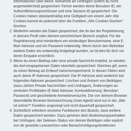
Informationen über deine Teilnahme an Umfragen (sofern du nicht
angemeldet bist) gespeichert. Ferner werden deine Benutzer-ID, ein
Authentifizierungsschlüssel und eine Session-ID gespeichert. Die
Cookies haben standardmäßig eine Gültigkeit von einem Jahr. Alle
Cookies kannst du jederzeit über die Funktion „Alle Cookies löschen“
löschen.
Weiterhin werden die Daten gespeichert, die du bei der Registrierung,
in deinem Profil oder deinem persönlichem Bereich angibst. Für die
Registrierung sind mindestens ein eindeutiger Benutzername, eine E-
Mail-Adresse und ein Passwort notwendig. Wenn durch den Betreiber
weitere Daten als notwendig festgelegt wurden, so ist dies für dich vor
deren Eingabe ersichtlich.
Wenn du einen Beitrag oder eine private Nachricht erstellst, so werden
die dort eingegebenen Daten ebenfalls gespeichert. Gleiches gilt, wenn
du einen Beitrag als Entwurf zwischenspeicherst. In diesen Fällen wird
auch deine IP-Adresse gespeichert. Die IP-Adresse wird weiterhin bei
folgenden Aktionen gespeichert: Löschen und Ändern von Beiträgen
(dazu zählen Private Nachrichten und Umfragen), Änderungen an
zentralen Profildaten (E-Mail-Adresse, Kontoaktivierung, Benutzer-
Passwort) und gescheiterte Anmeldeversuche. Die von deinem Browser
übermittelte Browser-Kennzeichnung (User Agent) wird nur in der „Wer
ist online?“-Funktion angezeigt und nicht dauerhaft gespeichert.
Schließlich erfordern einzelne Funktionen des Boards, dass weitere
Daten gespeichert werden. Dazu gehören dein Abstimmungsverhalten
bei Umfragen, der Gelesen-Status von deinen Beiträgen oder explizit
von dir gesetzte Lesezeichen oder Benachrichtigungsfunktionen.