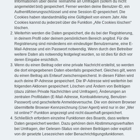
Informationen über deine Teilnahme an Umfragen (sofern du nicht
angemeldet bist) gespeichert. Ferner werden deine Benutzer-ID, ein
Authentifizierungsschlüssel und eine Session-ID gespeichert. Die
Cookies haben standardmäßig eine Gültigkeit von einem Jahr. Alle
Cookies kannst du jederzeit über die Funktion „Alle Cookies löschen“
löschen.
Weiterhin werden die Daten gespeichert, die du bei der Registrierung,
in deinem Profil oder deinem persönlichem Bereich angibst. Für die
Registrierung sind mindestens ein eindeutiger Benutzername, eine E-
Mail-Adresse und ein Passwort notwendig. Wenn durch den Betreiber
weitere Daten als notwendig festgelegt wurden, so ist dies für dich vor
deren Eingabe ersichtlich.
Wenn du einen Beitrag oder eine private Nachricht erstellst, so werden
die dort eingegebenen Daten ebenfalls gespeichert. Gleiches gilt, wenn
du einen Beitrag als Entwurf zwischenspeicherst. In diesen Fällen wird
auch deine IP-Adresse gespeichert. Die IP-Adresse wird weiterhin bei
folgenden Aktionen gespeichert: Löschen und Ändern von Beiträgen
(dazu zählen Private Nachrichten und Umfragen), Änderungen an
zentralen Profildaten (E-Mail-Adresse, Kontoaktivierung, Benutzer-
Passwort) und gescheiterte Anmeldeversuche. Die von deinem Browser
übermittelte Browser-Kennzeichnung (User Agent) wird nur in der „Wer
ist online?“-Funktion angezeigt und nicht dauerhaft gespeichert.
Schließlich erfordern einzelne Funktionen des Boards, dass weitere
Daten gespeichert werden. Dazu gehören dein Abstimmungsverhalten
bei Umfragen, der Gelesen-Status von deinen Beiträgen oder explizit
von dir gesetzte Lesezeichen oder Benachrichtigungsfunktionen.