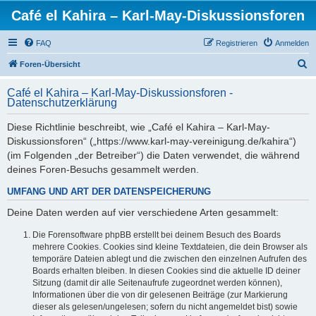
Café el Kahira – Karl-May-Diskussionsforen
FAQ
Registrieren
Anmelden
S
Foren-Übersicht
u
Café el Kahira – Karl-May-Diskussionsforen -
c
Datenschutzerklärung
h
Diese Richtlinie beschreibt, wie „Café el Kahira – Karl-May-
e
Diskussionsforen“ („https://www.karl-may-vereinigung.de/kahira“)
(im Folgenden „der Betreiber“) die Daten verwendet, die während
deines Foren-Besuchs gesammelt werden.
UMFANG UND ART DER DATENSPEICHERUNG
Deine Daten werden auf vier verschiedene Arten gesammelt:
Die Forensoftware phpBB erstellt bei deinem Besuch des Boards
mehrere Cookies. Cookies sind kleine Textdateien, die dein Browser als
temporäre Dateien ablegt und die zwischen den einzelnen Aufrufen des
Boards erhalten bleiben. In diesen Cookies sind die aktuelle ID deiner
Sitzung (damit dir alle Seitenaufrufe zugeordnet werden können),
Informationen über die von dir gelesenen Beiträge (zur Markierung
dieser als gelesen/ungelesen; sofern du nicht angemeldet bist) sowie