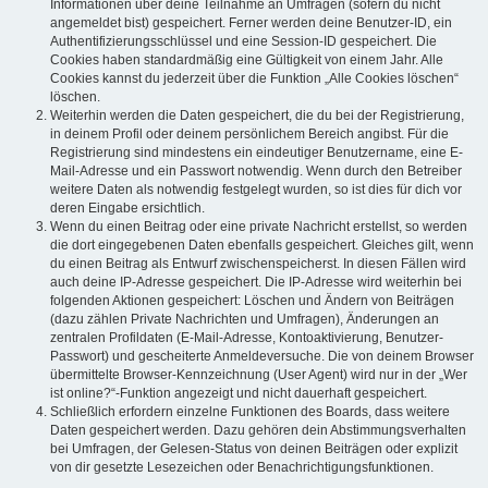
Informationen über deine Teilnahme an Umfragen (sofern du nicht
angemeldet bist) gespeichert. Ferner werden deine Benutzer-ID, ein
Authentifizierungsschlüssel und eine Session-ID gespeichert. Die
Cookies haben standardmäßig eine Gültigkeit von einem Jahr. Alle
Cookies kannst du jederzeit über die Funktion „Alle Cookies löschen“
löschen.
Weiterhin werden die Daten gespeichert, die du bei der Registrierung,
in deinem Profil oder deinem persönlichem Bereich angibst. Für die
Registrierung sind mindestens ein eindeutiger Benutzername, eine E-
Mail-Adresse und ein Passwort notwendig. Wenn durch den Betreiber
weitere Daten als notwendig festgelegt wurden, so ist dies für dich vor
deren Eingabe ersichtlich.
Wenn du einen Beitrag oder eine private Nachricht erstellst, so werden
die dort eingegebenen Daten ebenfalls gespeichert. Gleiches gilt, wenn
du einen Beitrag als Entwurf zwischenspeicherst. In diesen Fällen wird
auch deine IP-Adresse gespeichert. Die IP-Adresse wird weiterhin bei
folgenden Aktionen gespeichert: Löschen und Ändern von Beiträgen
(dazu zählen Private Nachrichten und Umfragen), Änderungen an
zentralen Profildaten (E-Mail-Adresse, Kontoaktivierung, Benutzer-
Passwort) und gescheiterte Anmeldeversuche. Die von deinem Browser
übermittelte Browser-Kennzeichnung (User Agent) wird nur in der „Wer
ist online?“-Funktion angezeigt und nicht dauerhaft gespeichert.
Schließlich erfordern einzelne Funktionen des Boards, dass weitere
Daten gespeichert werden. Dazu gehören dein Abstimmungsverhalten
bei Umfragen, der Gelesen-Status von deinen Beiträgen oder explizit
von dir gesetzte Lesezeichen oder Benachrichtigungsfunktionen.