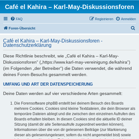
Café el Kahira – Karl-May-Diskussionsforen
FAQ
Registrieren
Anmelden
S
Foren-Übersicht
u
Café el Kahira – Karl-May-Diskussionsforen -
c
Datenschutzerklärung
h
Diese Richtlinie beschreibt, wie „Café el Kahira – Karl-May-
e
Diskussionsforen“ („https://www.karl-may-vereinigung.de/kahira“)
(im Folgenden „der Betreiber“) die Daten verwendet, die während
deines Foren-Besuchs gesammelt werden.
UMFANG UND ART DER DATENSPEICHERUNG
Deine Daten werden auf vier verschiedene Arten gesammelt:
Die Forensoftware phpBB erstellt bei deinem Besuch des Boards
mehrere Cookies. Cookies sind kleine Textdateien, die dein Browser als
temporäre Dateien ablegt und die zwischen den einzelnen Aufrufen des
Boards erhalten bleiben. In diesen Cookies sind die aktuelle ID deiner
Sitzung (damit dir alle Seitenaufrufe zugeordnet werden können),
Informationen über die von dir gelesenen Beiträge (zur Markierung
dieser als gelesen/ungelesen; sofern du nicht angemeldet bist) sowie