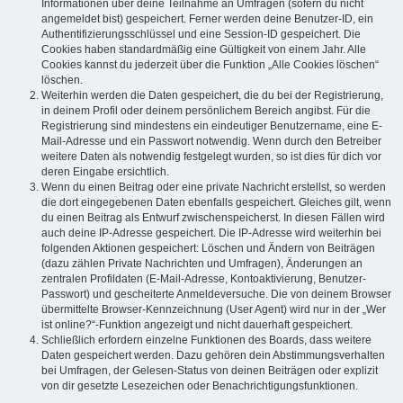
Informationen über deine Teilnahme an Umfragen (sofern du nicht
angemeldet bist) gespeichert. Ferner werden deine Benutzer-ID, ein
Authentifizierungsschlüssel und eine Session-ID gespeichert. Die
Cookies haben standardmäßig eine Gültigkeit von einem Jahr. Alle
Cookies kannst du jederzeit über die Funktion „Alle Cookies löschen“
löschen.
Weiterhin werden die Daten gespeichert, die du bei der Registrierung,
in deinem Profil oder deinem persönlichem Bereich angibst. Für die
Registrierung sind mindestens ein eindeutiger Benutzername, eine E-
Mail-Adresse und ein Passwort notwendig. Wenn durch den Betreiber
weitere Daten als notwendig festgelegt wurden, so ist dies für dich vor
deren Eingabe ersichtlich.
Wenn du einen Beitrag oder eine private Nachricht erstellst, so werden
die dort eingegebenen Daten ebenfalls gespeichert. Gleiches gilt, wenn
du einen Beitrag als Entwurf zwischenspeicherst. In diesen Fällen wird
auch deine IP-Adresse gespeichert. Die IP-Adresse wird weiterhin bei
folgenden Aktionen gespeichert: Löschen und Ändern von Beiträgen
(dazu zählen Private Nachrichten und Umfragen), Änderungen an
zentralen Profildaten (E-Mail-Adresse, Kontoaktivierung, Benutzer-
Passwort) und gescheiterte Anmeldeversuche. Die von deinem Browser
übermittelte Browser-Kennzeichnung (User Agent) wird nur in der „Wer
ist online?“-Funktion angezeigt und nicht dauerhaft gespeichert.
Schließlich erfordern einzelne Funktionen des Boards, dass weitere
Daten gespeichert werden. Dazu gehören dein Abstimmungsverhalten
bei Umfragen, der Gelesen-Status von deinen Beiträgen oder explizit
von dir gesetzte Lesezeichen oder Benachrichtigungsfunktionen.