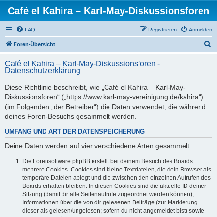
Café el Kahira – Karl-May-Diskussionsforen
FAQ
Registrieren
Anmelden
S
Foren-Übersicht
u
Café el Kahira – Karl-May-Diskussionsforen -
c
Datenschutzerklärung
h
Diese Richtlinie beschreibt, wie „Café el Kahira – Karl-May-
e
Diskussionsforen“ („https://www.karl-may-vereinigung.de/kahira“)
(im Folgenden „der Betreiber“) die Daten verwendet, die während
deines Foren-Besuchs gesammelt werden.
UMFANG UND ART DER DATENSPEICHERUNG
Deine Daten werden auf vier verschiedene Arten gesammelt:
Die Forensoftware phpBB erstellt bei deinem Besuch des Boards
mehrere Cookies. Cookies sind kleine Textdateien, die dein Browser als
temporäre Dateien ablegt und die zwischen den einzelnen Aufrufen des
Boards erhalten bleiben. In diesen Cookies sind die aktuelle ID deiner
Sitzung (damit dir alle Seitenaufrufe zugeordnet werden können),
Informationen über die von dir gelesenen Beiträge (zur Markierung
dieser als gelesen/ungelesen; sofern du nicht angemeldet bist) sowie