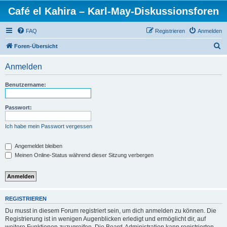
Café el Kahira – Karl-May-Diskussionsforen
FAQ
Registrieren
Anmelden
S
Foren-Übersicht
u
Anmelden
c
h
Benutzername:
e
Passwort:
Ich habe mein Passwort vergessen
Angemeldet bleiben
Meinen Online-Status während dieser Sitzung verbergen
REGISTRIEREN
Du musst in diesem Forum registriert sein, um dich anmelden zu können. Die
Registrierung ist in wenigen Augenblicken erledigt und ermöglicht dir, auf
weitere Funktionen zuzugreifen. Die Board-Administration kann registrierten