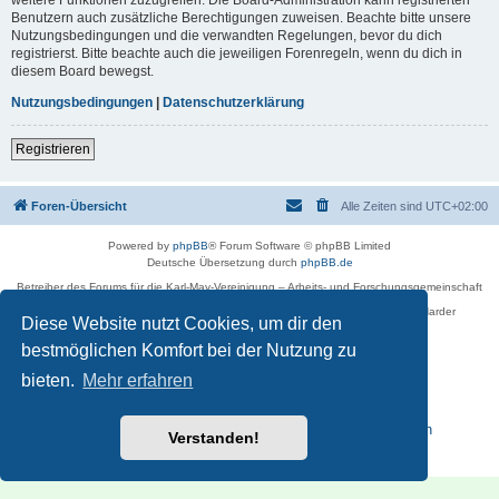
Benutzern auch zusätzliche Berechtigungen zuweisen. Beachte bitte unsere
Nutzungsbedingungen und die verwandten Regelungen, bevor du dich
registrierst. Bitte beachte auch die jeweiligen Forenregeln, wenn du dich in
diesem Board bewegst.
Nutzungsbedingungen
|
Datenschutzerklärung
Registrieren
Foren-Übersicht
Alle Zeiten sind
UTC+02:00
Powered by
phpBB
® Forum Software © phpBB Limited
Deutsche Übersetzung durch
phpBB.de
Betreiber des Forums für die Karl-May-Vereinigung – Arbeits- und Forschungsgemeinschaft
›Karl May‹ in Sachsen,
in Zusammenarbeit mit der Karl-May-Stiftung Radebeul bei Dresden: Ralf Harder
Diese Website nutzt Cookies, um dir den
Impressum
bestmöglichen Komfort bei der Nutzung zu
bieten.
Mehr erfahren
Reisen zu Karl May – Leben · Werk · Erinnerungsstätten
Verstanden!
Datenschutz
|
Nutzungsbedingungen