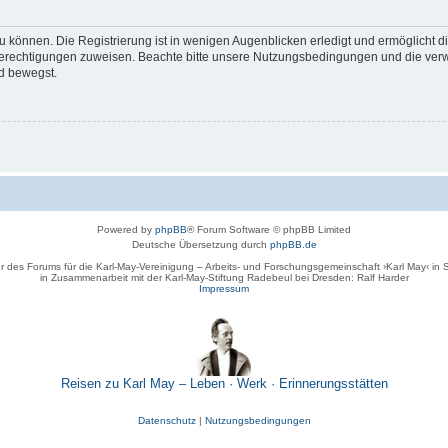
 können. Die Registrierung ist in wenigen Augenblicken erledigt und ermöglicht di
 Berechtigungen zuweisen. Beachte bitte unsere Nutzungsbedingungen und die verwa
d bewegst.
Powered by
phpBB
® Forum Software © phpBB Limited
Deutsche Übersetzung durch
phpBB.de
r des Forums für die Karl-May-Vereinigung – Arbeits- und Forschungsgemeinschaft ›Karl May‹ in
in Zusammenarbeit mit der Karl-May-Stiftung Radebeul bei Dresden: Ralf Harder
Impressum
Reisen zu Karl May – Leben · Werk · Erinnerungsstätten
Datenschutz
|
Nutzungsbedingungen