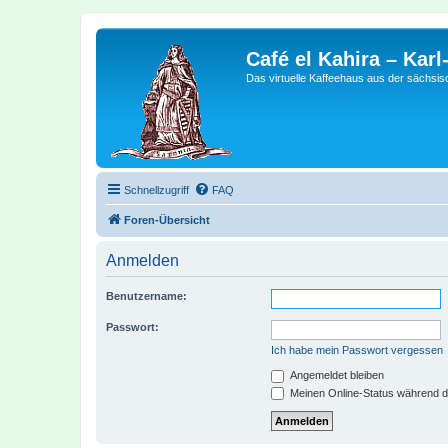
Café el Kahira – Kar
Das virtuelle Kaffeehaus aus der sächsi
Schnellzugriff
FAQ
Foren-Übersicht
Anmelden
Benutzername:
Passwort:
Ich habe mein Passwort vergessen
Angemeldet bleiben
Meinen Online-Status während d