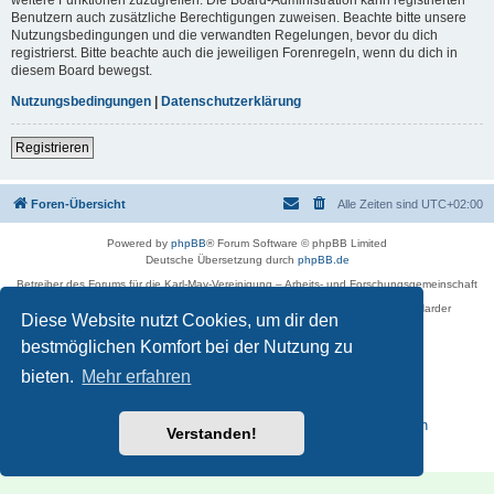
Benutzern auch zusätzliche Berechtigungen zuweisen. Beachte bitte unsere
Nutzungsbedingungen und die verwandten Regelungen, bevor du dich
registrierst. Bitte beachte auch die jeweiligen Forenregeln, wenn du dich in
diesem Board bewegst.
Nutzungsbedingungen
|
Datenschutzerklärung
Registrieren
Foren-Übersicht
Alle Zeiten sind
UTC+02:00
Powered by
phpBB
® Forum Software © phpBB Limited
Deutsche Übersetzung durch
phpBB.de
Betreiber des Forums für die Karl-May-Vereinigung – Arbeits- und Forschungsgemeinschaft
›Karl May‹ in Sachsen,
in Zusammenarbeit mit der Karl-May-Stiftung Radebeul bei Dresden: Ralf Harder
Diese Website nutzt Cookies, um dir den
Impressum
bestmöglichen Komfort bei der Nutzung zu
bieten.
Mehr erfahren
Reisen zu Karl May – Leben · Werk · Erinnerungsstätten
Verstanden!
Datenschutz
|
Nutzungsbedingungen