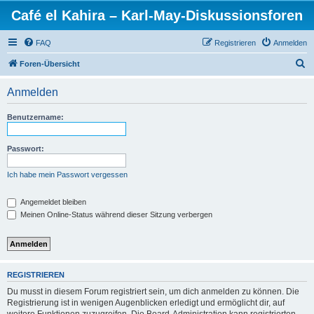
Café el Kahira – Karl-May-Diskussionsforen
FAQ
Registrieren
Anmelden
S
Foren-Übersicht
u
Anmelden
c
h
Benutzername:
e
Passwort:
Ich habe mein Passwort vergessen
Angemeldet bleiben
Meinen Online-Status während dieser Sitzung verbergen
REGISTRIEREN
Du musst in diesem Forum registriert sein, um dich anmelden zu können. Die
Registrierung ist in wenigen Augenblicken erledigt und ermöglicht dir, auf
weitere Funktionen zuzugreifen. Die Board-Administration kann registrierten