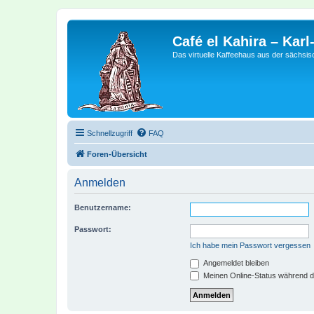
Café el Kahira – Kar
Das virtuelle Kaffeehaus aus der sächsi
Schnellzugriff
FAQ
Foren-Übersicht
Anmelden
Benutzername:
Passwort:
Ich habe mein Passwort vergessen
Angemeldet bleiben
Meinen Online-Status während d