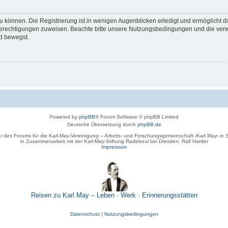
 können. Die Registrierung ist in wenigen Augenblicken erledigt und ermöglicht di
 Berechtigungen zuweisen. Beachte bitte unsere Nutzungsbedingungen und die verwa
d bewegst.
Powered by
phpBB
® Forum Software © phpBB Limited
Deutsche Übersetzung durch
phpBB.de
r des Forums für die Karl-May-Vereinigung – Arbeits- und Forschungsgemeinschaft ›Karl May‹ in
in Zusammenarbeit mit der Karl-May-Stiftung Radebeul bei Dresden: Ralf Harder
Impressum
Reisen zu Karl May – Leben · Werk · Erinnerungsstätten
Datenschutz
|
Nutzungsbedingungen