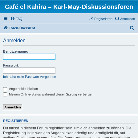
Café el Kahira – Karl-May-Diskussionsforen
FAQ
Registrieren
Anmelden
S
Foren-Übersicht
u
Anmelden
c
h
Benutzername:
e
Passwort:
Ich habe mein Passwort vergessen
Angemeldet bleiben
Meinen Online-Status während dieser Sitzung verbergen
REGISTRIEREN
Du musst in diesem Forum registriert sein, um dich anmelden zu können. Die
Registrierung ist in wenigen Augenblicken erledigt und ermöglicht dir, auf
weitere Funktionen zuzugreifen. Die Board-Administration kann registrierten