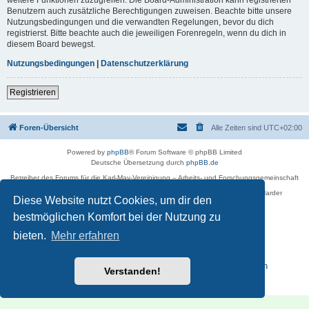
Benutzern auch zusätzliche Berechtigungen zuweisen. Beachte bitte unsere
Nutzungsbedingungen und die verwandten Regelungen, bevor du dich
registrierst. Bitte beachte auch die jeweiligen Forenregeln, wenn du dich in
diesem Board bewegst.
Nutzungsbedingungen
|
Datenschutzerklärung
Registrieren
Foren-Übersicht
Alle Zeiten sind
UTC+02:00
Powered by
phpBB
® Forum Software © phpBB Limited
Deutsche Übersetzung durch
phpBB.de
Betreiber des Forums für die Karl-May-Vereinigung – Arbeits- und Forschungsgemeinschaft
›Karl May‹ in Sachsen,
in Zusammenarbeit mit der Karl-May-Stiftung Radebeul bei Dresden: Ralf Harder
Diese Website nutzt Cookies, um dir den
Impressum
bestmöglichen Komfort bei der Nutzung zu
bieten.
Mehr erfahren
Reisen zu Karl May – Leben · Werk · Erinnerungsstätten
Verstanden!
Datenschutz
|
Nutzungsbedingungen