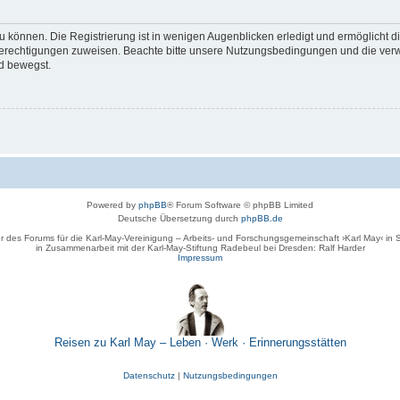
 können. Die Registrierung ist in wenigen Augenblicken erledigt und ermöglicht di
 Berechtigungen zuweisen. Beachte bitte unsere Nutzungsbedingungen und die verwa
d bewegst.
Powered by
phpBB
® Forum Software © phpBB Limited
Deutsche Übersetzung durch
phpBB.de
r des Forums für die Karl-May-Vereinigung – Arbeits- und Forschungsgemeinschaft ›Karl May‹ in
in Zusammenarbeit mit der Karl-May-Stiftung Radebeul bei Dresden: Ralf Harder
Impressum
Reisen zu Karl May – Leben · Werk · Erinnerungsstätten
Datenschutz
|
Nutzungsbedingungen