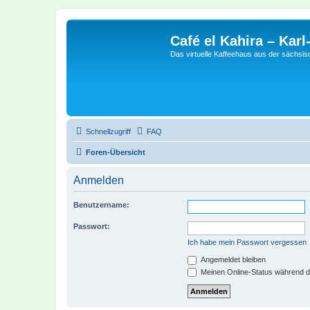
Café el Kahira – Kar
Das virtuelle Kaffeehaus aus der sächsi
Schnellzugriff
FAQ
Foren-Übersicht
Anmelden
Benutzername:
Passwort:
Ich habe mein Passwort vergessen
Angemeldet bleiben
Meinen Online-Status während d