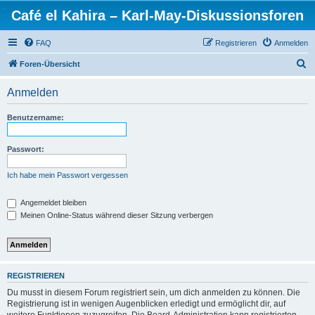
Café el Kahira – Karl-May-Diskussionsforen
FAQ
Registrieren
Anmelden
S
Foren-Übersicht
u
Anmelden
c
h
Benutzername:
e
Passwort:
Ich habe mein Passwort vergessen
Angemeldet bleiben
Meinen Online-Status während dieser Sitzung verbergen
REGISTRIEREN
Du musst in diesem Forum registriert sein, um dich anmelden zu können. Die
Registrierung ist in wenigen Augenblicken erledigt und ermöglicht dir, auf
weitere Funktionen zuzugreifen. Die Board-Administration kann registrierten