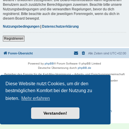
Benutzern auch zusätzliche Berechtigungen zuweisen. Beachte bitte unsere
Nutzungsbedingungen und die verwandten Regelungen, bevor du dich
registrierst. Bitte beachte auch die jeweiligen Forenregeln, wenn du dich in
diesem Board bewegst.
Nutzungsbedingungen
|
Datenschutzerklärung
Registrieren
Foren-Übersicht
Alle Zeiten sind
UTC+02:00
Powered by
phpBB
® Forum Software © phpBB Limited
Deutsche Übersetzung durch
phpBB.de
Betreiber des Forums für die Karl-May-Vereinigung – Arbeits- und Forschungsgemeinschaft
›Karl May‹ in Sachsen,
in Zusammenarbeit mit der Karl-May-Stiftung Radebeul bei Dresden: Ralf Harder
Diese Website nutzt Cookies, um dir den
Impressum
bestmöglichen Komfort bei der Nutzung zu
bieten.
Mehr erfahren
Reisen zu Karl May – Leben · Werk · Erinnerungsstätten
Verstanden!
Datenschutz
|
Nutzungsbedingungen