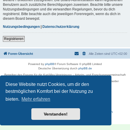
Benutzern auch zusätzliche Berechtigungen zuweisen. Beachte bitte unsere
Nutzungsbedingungen und die verwandten Regelungen, bevor du dich
registrierst. Bitte beachte auch die jeweiligen Forenregeln, wenn du dich in
diesem Board bewegst.
Nutzungsbedingungen
|
Datenschutzerklärung
Registrieren
Foren-Übersicht
Alle Zeiten sind
UTC+02:00
Powered by
phpBB
® Forum Software © phpBB Limited
Deutsche Übersetzung durch
phpBB.de
Betreiber des Forums für die Karl-May-Vereinigung – Arbeits- und Forschungsgemeinschaft
›Karl May‹ in Sachsen,
in Zusammenarbeit mit der Karl-May-Stiftung Radebeul bei Dresden: Ralf Harder
Diese Website nutzt Cookies, um dir den
Impressum
bestmöglichen Komfort bei der Nutzung zu
bieten.
Mehr erfahren
Reisen zu Karl May – Leben · Werk · Erinnerungsstätten
Verstanden!
Datenschutz
|
Nutzungsbedingungen