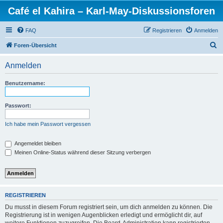
Café el Kahira – Karl-May-Diskussionsforen
FAQ
Registrieren
Anmelden
S
Foren-Übersicht
u
Anmelden
c
h
Benutzername:
e
Passwort:
Ich habe mein Passwort vergessen
Angemeldet bleiben
Meinen Online-Status während dieser Sitzung verbergen
REGISTRIEREN
Du musst in diesem Forum registriert sein, um dich anmelden zu können. Die
Registrierung ist in wenigen Augenblicken erledigt und ermöglicht dir, auf
weitere Funktionen zuzugreifen. Die Board-Administration kann registrierten