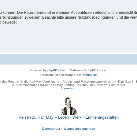
 können. Die Registrierung ist in wenigen Augenblicken erledigt und ermöglicht di
 Berechtigungen zuweisen. Beachte bitte unsere Nutzungsbedingungen und die verwa
d bewegst.
Powered by
phpBB
® Forum Software © phpBB Limited
Deutsche Übersetzung durch
phpBB.de
r des Forums für die Karl-May-Vereinigung – Arbeits- und Forschungsgemeinschaft ›Karl May‹ in
in Zusammenarbeit mit der Karl-May-Stiftung Radebeul bei Dresden: Ralf Harder
Impressum
Reisen zu Karl May – Leben · Werk · Erinnerungsstätten
Datenschutz
|
Nutzungsbedingungen