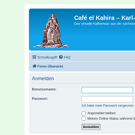
Café el Kahira – Kar
Das virtuelle Kaffeehaus aus der sächsi
Schnellzugriff
FAQ
Foren-Übersicht
Anmelden
Benutzername:
Passwort:
Ich habe mein Passwort vergessen
Angemeldet bleiben
Meinen Online-Status während d