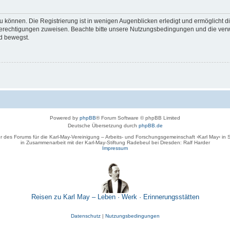
 können. Die Registrierung ist in wenigen Augenblicken erledigt und ermöglicht di
 Berechtigungen zuweisen. Beachte bitte unsere Nutzungsbedingungen und die verwa
d bewegst.
Powered by
phpBB
® Forum Software © phpBB Limited
Deutsche Übersetzung durch
phpBB.de
r des Forums für die Karl-May-Vereinigung – Arbeits- und Forschungsgemeinschaft ›Karl May‹ in
in Zusammenarbeit mit der Karl-May-Stiftung Radebeul bei Dresden: Ralf Harder
Impressum
Reisen zu Karl May – Leben · Werk · Erinnerungsstätten
Datenschutz
|
Nutzungsbedingungen