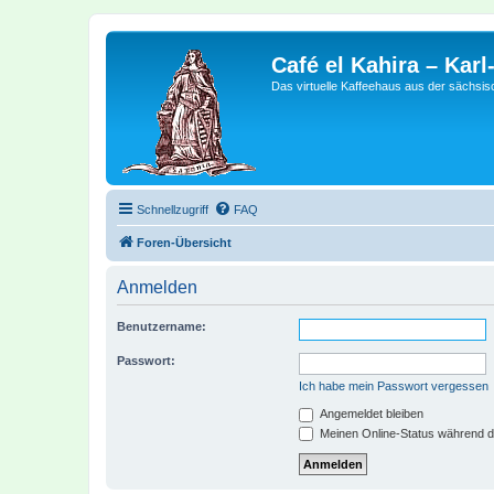
Café el Kahira – Kar
Das virtuelle Kaffeehaus aus der sächsi
Schnellzugriff
FAQ
Foren-Übersicht
Anmelden
Benutzername:
Passwort:
Ich habe mein Passwort vergessen
Angemeldet bleiben
Meinen Online-Status während d