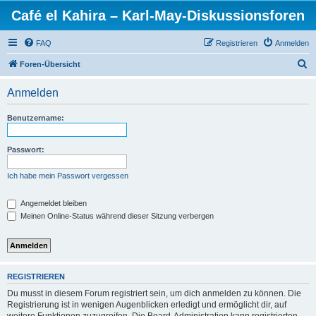
Café el Kahira – Karl-May-Diskussionsforen
FAQ
Registrieren
Anmelden
S
Foren-Übersicht
u
Anmelden
c
h
Benutzername:
e
Passwort:
Ich habe mein Passwort vergessen
Angemeldet bleiben
Meinen Online-Status während dieser Sitzung verbergen
REGISTRIEREN
Du musst in diesem Forum registriert sein, um dich anmelden zu können. Die
Registrierung ist in wenigen Augenblicken erledigt und ermöglicht dir, auf
weitere Funktionen zuzugreifen. Die Board-Administration kann registrierten