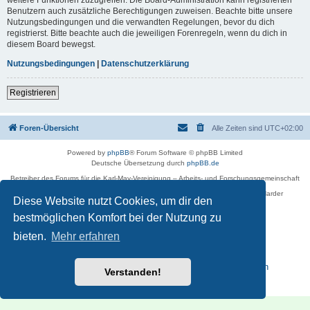
Benutzern auch zusätzliche Berechtigungen zuweisen. Beachte bitte unsere
Nutzungsbedingungen und die verwandten Regelungen, bevor du dich
registrierst. Bitte beachte auch die jeweiligen Forenregeln, wenn du dich in
diesem Board bewegst.
Nutzungsbedingungen
|
Datenschutzerklärung
Registrieren
Foren-Übersicht
Alle Zeiten sind
UTC+02:00
Powered by
phpBB
® Forum Software © phpBB Limited
Deutsche Übersetzung durch
phpBB.de
Betreiber des Forums für die Karl-May-Vereinigung – Arbeits- und Forschungsgemeinschaft
›Karl May‹ in Sachsen,
in Zusammenarbeit mit der Karl-May-Stiftung Radebeul bei Dresden: Ralf Harder
Diese Website nutzt Cookies, um dir den
Impressum
bestmöglichen Komfort bei der Nutzung zu
bieten.
Mehr erfahren
Reisen zu Karl May – Leben · Werk · Erinnerungsstätten
Verstanden!
Datenschutz
|
Nutzungsbedingungen