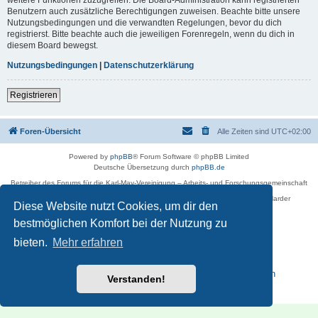
Benutzern auch zusätzliche Berechtigungen zuweisen. Beachte bitte unsere
Nutzungsbedingungen und die verwandten Regelungen, bevor du dich
registrierst. Bitte beachte auch die jeweiligen Forenregeln, wenn du dich in
diesem Board bewegst.
Nutzungsbedingungen
|
Datenschutzerklärung
Registrieren
Foren-Übersicht
Alle Zeiten sind
UTC+02:00
Powered by
phpBB
® Forum Software © phpBB Limited
Deutsche Übersetzung durch
phpBB.de
Betreiber des Forums für die Karl-May-Vereinigung – Arbeits- und Forschungsgemeinschaft
›Karl May‹ in Sachsen,
in Zusammenarbeit mit der Karl-May-Stiftung Radebeul bei Dresden: Ralf Harder
Diese Website nutzt Cookies, um dir den
Impressum
bestmöglichen Komfort bei der Nutzung zu
bieten.
Mehr erfahren
Reisen zu Karl May – Leben · Werk · Erinnerungsstätten
Verstanden!
Datenschutz
|
Nutzungsbedingungen