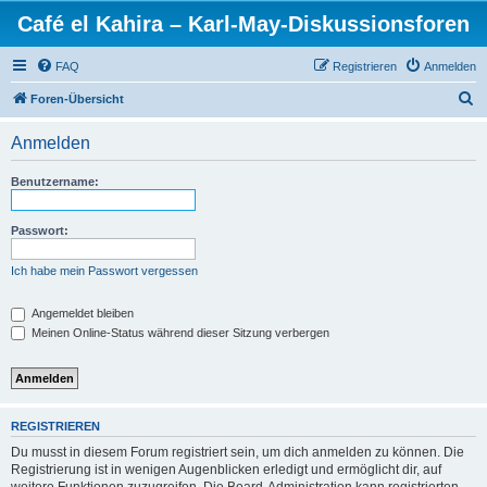
Café el Kahira – Karl-May-Diskussionsforen
FAQ
Registrieren
Anmelden
S
Foren-Übersicht
u
Anmelden
c
h
Benutzername:
e
Passwort:
Ich habe mein Passwort vergessen
Angemeldet bleiben
Meinen Online-Status während dieser Sitzung verbergen
REGISTRIEREN
Du musst in diesem Forum registriert sein, um dich anmelden zu können. Die
Registrierung ist in wenigen Augenblicken erledigt und ermöglicht dir, auf
weitere Funktionen zuzugreifen. Die Board-Administration kann registrierten