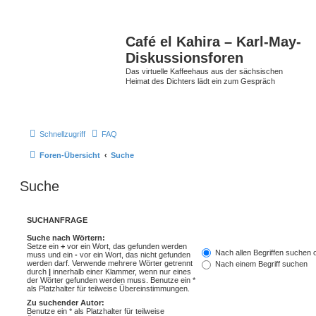
Café el Kahira – Karl-May-
Diskussionsforen
Das virtuelle Kaffeehaus aus der sächsischen
Heimat des Dichters lädt ein zum Gespräch
Schnellzugriff
FAQ
Foren-Übersicht
Suche
Suche
SUCHANFRAGE
Suche nach Wörtern:
Setze ein
+
vor ein Wort, das gefunden werden
Nach allen Begriffen suchen
muss und ein
-
vor ein Wort, das nicht gefunden
werden darf. Verwende mehrere Wörter getrennt
Nach einem Begriff suchen
durch
|
innerhalb einer Klammer, wenn nur eines
der Wörter gefunden werden muss. Benutze ein *
als Platzhalter für teilweise Übereinstimmungen.
Zu suchender Autor:
Benutze ein * als Platzhalter für teilweise