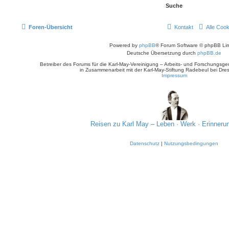
Foren-Übersicht
Kontakt
Alle Coo
Powered by
phpBB
® Forum Software © phpBB Lim
Deutsche Übersetzung durch
phpBB.de
Betreiber des Forums für die Karl-May-Vereinigung – Arbeits- und Forschungsge
in Zusammenarbeit mit der Karl-May-Stiftung Radebeul bei Dre
Impressum
Reisen zu Karl May – Leben · Werk · Erinneru
Datenschutz
|
Nutzungsbedingungen