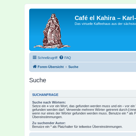
Café el Kahira – Kar
Das virtuelle Kaffeehaus aus der sächsi
Schnellzugriff
FAQ
Foren-Übersicht
Suche
Suche
SUCHANFRAGE
Suche nach Wörtern:
Setze ein
+
vor ein Wort, das gefunden werden muss und ein
-
vor ein 
gefunden werden darf. Verwende mehrere Wörter getrennt durch
|
inne
wenn nur eines der Wörter gefunden werden muss. Benutze ein * als Pla
Übereinstimmungen.
Zu suchender Autor:
Benutze ein * als Platzhalter für teilweise Übereinstimmungen.