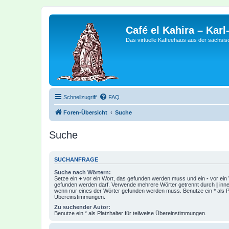
Café el Kahira – Kar
Das virtuelle Kaffeehaus aus der sächsi
Schnellzugriff
FAQ
Foren-Übersicht
Suche
Suche
SUCHANFRAGE
Suche nach Wörtern:
Setze ein
+
vor ein Wort, das gefunden werden muss und ein
-
vor ein 
gefunden werden darf. Verwende mehrere Wörter getrennt durch
|
inne
wenn nur eines der Wörter gefunden werden muss. Benutze ein * als Pla
Übereinstimmungen.
Zu suchender Autor:
Benutze ein * als Platzhalter für teilweise Übereinstimmungen.