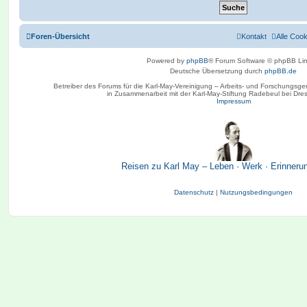
Foren-Übersicht
Kontakt
Alle Coo
Powered by
phpBB
® Forum Software © phpBB Lim
Deutsche Übersetzung durch
phpBB.de
Betreiber des Forums für die Karl-May-Vereinigung – Arbeits- und Forschungsge
in Zusammenarbeit mit der Karl-May-Stiftung Radebeul bei Dre
Impressum
Reisen zu Karl May – Leben · Werk · Erinneru
Datenschutz
|
Nutzungsbedingungen