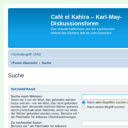
Café el Kahira – Karl-May-
Diskussionsforen
Das virtuelle Kaffeehaus aus der sächsischen
Heimat des Dichters lädt ein zum Gespräch
Schnellzugriff
FAQ
Foren-Übersicht
Suche
Suche
SUCHANFRAGE
Suche nach Wörtern:
Setze ein
+
vor ein Wort, das gefunden werden
Nach allen Begriffen suchen
muss und ein
-
vor ein Wort, das nicht gefunden
werden darf. Verwende mehrere Wörter getrennt
Nach einem Begriff suchen
durch
|
innerhalb einer Klammer, wenn nur eines
der Wörter gefunden werden muss. Benutze ein *
als Platzhalter für teilweise Übereinstimmungen.
Zu suchender Autor:
Benutze ein * als Platzhalter für teilweise