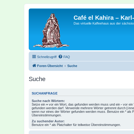
Café el Kahira – Kar
Das virtuelle Kaffeehaus aus der sächsi
Schnellzugriff
FAQ
Foren-Übersicht
Suche
Suche
SUCHANFRAGE
Suche nach Wörtern:
Setze ein
+
vor ein Wort, das gefunden werden muss und ein
-
vor ein 
gefunden werden darf. Verwende mehrere Wörter getrennt durch
|
inne
wenn nur eines der Wörter gefunden werden muss. Benutze ein * als Pla
Übereinstimmungen.
Zu suchender Autor:
Benutze ein * als Platzhalter für teilweise Übereinstimmungen.