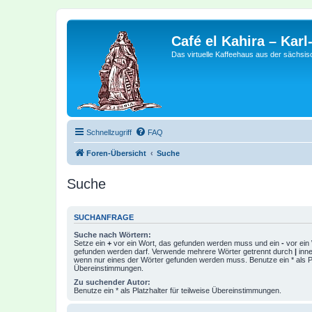
Café el Kahira – Kar
Das virtuelle Kaffeehaus aus der sächsi
Schnellzugriff
FAQ
Foren-Übersicht
Suche
Suche
SUCHANFRAGE
Suche nach Wörtern:
Setze ein
+
vor ein Wort, das gefunden werden muss und ein
-
vor ein 
gefunden werden darf. Verwende mehrere Wörter getrennt durch
|
inne
wenn nur eines der Wörter gefunden werden muss. Benutze ein * als Pla
Übereinstimmungen.
Zu suchender Autor:
Benutze ein * als Platzhalter für teilweise Übereinstimmungen.