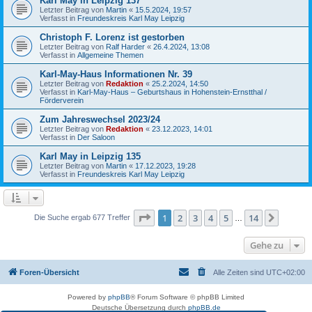
Karl May in Leipzig 137
Letzter Beitrag von
Martin
«
15.5.2024, 19:57
Verfasst in
Freundeskreis Karl May Leipzig
Christoph F. Lorenz ist gestorben
Letzter Beitrag von
Ralf Harder
«
26.4.2024, 13:08
Verfasst in
Allgemeine Themen
Karl-May-Haus Informationen Nr. 39
Letzter Beitrag von
Redaktion
«
25.2.2024, 14:50
Verfasst in
Karl-May-Haus – Geburtshaus in Hohenstein-Ernstthal /
Förderverein
Zum Jahreswechsel 2023/24
Letzter Beitrag von
Redaktion
«
23.12.2023, 14:01
Verfasst in
Der Saloon
Karl May in Leipzig 135
Letzter Beitrag von
Martin
«
17.12.2023, 19:28
Verfasst in
Freundeskreis Karl May Leipzig
Seite
1
von
14
1
2
3
4
5
14
Nächst
Die Suche ergab 677 Treffer
…
Gehe zu
Foren-Übersicht
Alle Zeiten sind
UTC+02:00
Powered by
phpBB
® Forum Software © phpBB Limited
Deutsche Übersetzung durch
phpBB.de