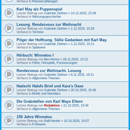
Verfasst in
Reiseerzählungen
Karl May als Puppenspiel
Letzter Beitrag von
Gabriele Ziethen
«
14.12.2025, 23:36
Verfasst in
Wirkungsgeschichte
Lesung. Rendezvous zur Weihnacht
Letzter Beitrag von
Gabriele Ziethen
«
1.12.2025, 15:26
Verfasst in
Termine
Pilger der Hoffnung. Stille Gedanken mit Karl May.
Letzter Beitrag von
Gabriele Ziethen
«
1.12.2025, 15:21
Verfasst in
Spätwerk
Hörbuch: Winnetou I
Letzter Beitrag von
Ben Nemsi
«
26.11.2025, 13:12
Verfasst in
Filme, Hörspiele, Fortsetzungen
Rendezvous zur Weihnacht. Lesung
Letzter Beitrag von
Gabriele Ziethen
«
6.11.2025, 18:21
Verfasst in
Allgemeine Themen
Hadschi Halefs Brief und Kara's Oase
Letzter Beitrag von
Gabriele Ziethen
«
26.10.2025, 15:46
Verfasst in
Briefe und Nachlass
Die Grabstellen von Karl Mays Eltern
Letzter Beitrag von
Redaktion
«
21.10.2025, 15:36
Verfasst in
Allgemeine Themen
150 Jahre Winnetou
Letzter Beitrag von
Ralf Harder
«
16.10.2025, 10:07
Verfasst in
Frühwerk