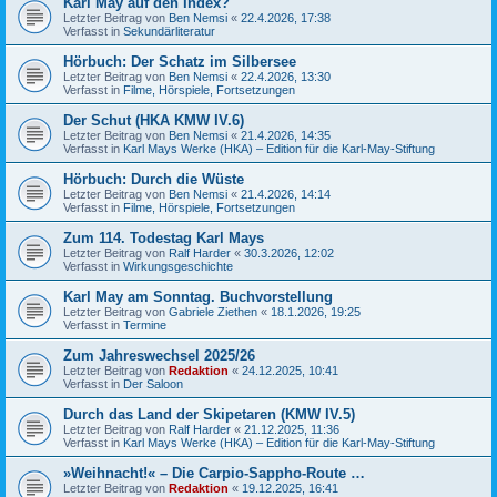
Karl May auf den Index?
Letzter Beitrag von
Ben Nemsi
«
22.4.2026, 17:38
Verfasst in
Sekundärliteratur
Hörbuch: Der Schatz im Silbersee
Letzter Beitrag von
Ben Nemsi
«
22.4.2026, 13:30
Verfasst in
Filme, Hörspiele, Fortsetzungen
Der Schut (HKA KMW IV.6)
Letzter Beitrag von
Ben Nemsi
«
21.4.2026, 14:35
Verfasst in
Karl Mays Werke (HKA) – Edition für die Karl-May-Stiftung
Hörbuch: Durch die Wüste
Letzter Beitrag von
Ben Nemsi
«
21.4.2026, 14:14
Verfasst in
Filme, Hörspiele, Fortsetzungen
Zum 114. Todestag Karl Mays
Letzter Beitrag von
Ralf Harder
«
30.3.2026, 12:02
Verfasst in
Wirkungsgeschichte
Karl May am Sonntag. Buchvorstellung
Letzter Beitrag von
Gabriele Ziethen
«
18.1.2026, 19:25
Verfasst in
Termine
Zum Jahreswechsel 2025/26
Letzter Beitrag von
Redaktion
«
24.12.2025, 10:41
Verfasst in
Der Saloon
Durch das Land der Skipetaren (KMW IV.5)
Letzter Beitrag von
Ralf Harder
«
21.12.2025, 11:36
Verfasst in
Karl Mays Werke (HKA) – Edition für die Karl-May-Stiftung
»Weihnacht!« – Die Carpio-Sappho-Route …
Letzter Beitrag von
Redaktion
«
19.12.2025, 16:41