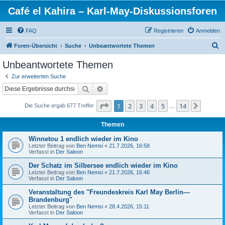
Café el Kahira – Karl-May-Diskussionsforen
FAQ
Registrieren
Anmelden
S
Foren-Übersicht
Suche
Unbeantwortete Themen
u
Unbeantwortete Themen
c
Zur erweiterten Suche
h
Suche
Erweiterte Suche
e
Seite
1
von
14
1
2
3
4
5
14
Nächst
Die Suche ergab 677 Treffer
…
Themen
Winnetou 1 endlich wieder im Kino
Letzter Beitrag von
Ben Nemsi
«
21.7.2026, 16:58
Verfasst in
Der Saloon
Der Schatz im Silbersee endlich wieder im Kino
Letzter Beitrag von
Ben Nemsi
«
21.7.2026, 16:46
Verfasst in
Der Saloon
Veranstaltung des "Freundeskreis Karl May Berlin—
Brandenburg"
Letzter Beitrag von
Ben Nemsi
«
28.4.2026, 15:11
Verfasst in
Der Saloon