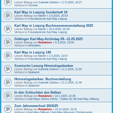
Letzter Beitrag von
Gabriele Ziethen
«
17.5.2025, 20:27
Verfasst in
Termine
Karl May in Leipzig Sonderheft 10
Letzter Beitrag von
Martin
«
3.4.2025, 20:53
Verfasst in
Freundeskreis Karl May Leipzig
Karl May in Leipzig Buchmesseveranstaltung 2025
Letzter Beitrag von
Martin
«
20.3.2025, 20:18
Verfasst in
Freundeskreis Karl May Leipzig
Göttinger Karl-May-Archivtag 09.–11.05.2025
Letzter Beitrag von
Redaktion
«
9.3.2025, 19:09
Verfasst in
Aktivitäten
Karl May in Leipzig 140
Letzter Beitrag von
Martin
«
2.3.2025, 13:57
Verfasst in
Freundeskreis Karl May Leipzig
Szenische Lesung Himmelsgedanken
Letzter Beitrag von
Gabriele Ziethen
«
21.2.2025, 11:50
Verfasst in
Spätwerk
Himmelsgedanken. Buchvorstellung
Letzter Beitrag von
Gabriele Ziethen
«
21.2.2025, 11:36
Verfasst in
Spätwerk
In den Schluchten des Balkan
Letzter Beitrag von
Redaktion
«
10.1.2025, 22:38
Verfasst in
Karl Mays Werke (HKA) – Edition für die Karl-May-Stiftung
Zum Jahreswechsel 2024/25
Letzter Beitrag von
Redaktion
«
23.12.2024, 15:31
Verfasst in
Karl-May-Stiftung / Karl-May-Museum / Förderverein