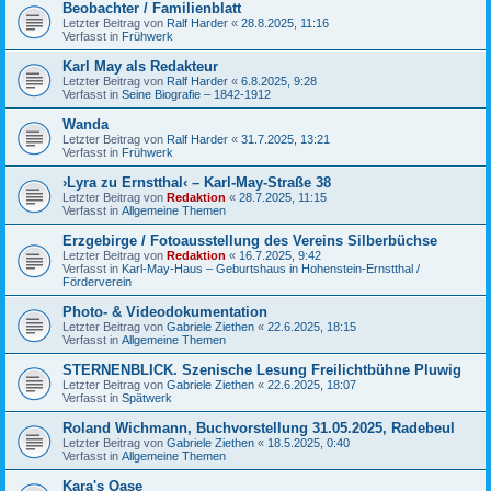
Beobachter / Familienblatt
Letzter Beitrag von
Ralf Harder
«
28.8.2025, 11:16
Verfasst in
Frühwerk
Karl May als Redakteur
Letzter Beitrag von
Ralf Harder
«
6.8.2025, 9:28
Verfasst in
Seine Biografie – 1842-1912
Wanda
Letzter Beitrag von
Ralf Harder
«
31.7.2025, 13:21
Verfasst in
Frühwerk
›Lyra zu Ernstthal‹ – Karl-May-Straße 38
Letzter Beitrag von
Redaktion
«
28.7.2025, 11:15
Verfasst in
Allgemeine Themen
Erzgebirge / Fotoausstellung des Vereins Silberbüchse
Letzter Beitrag von
Redaktion
«
16.7.2025, 9:42
Verfasst in
Karl-May-Haus – Geburtshaus in Hohenstein-Ernstthal /
Förderverein
Photo- & Videodokumentation
Letzter Beitrag von
Gabriele Ziethen
«
22.6.2025, 18:15
Verfasst in
Allgemeine Themen
STERNENBLICK. Szenische Lesung Freilichtbühne Pluwig
Letzter Beitrag von
Gabriele Ziethen
«
22.6.2025, 18:07
Verfasst in
Spätwerk
Roland Wichmann, Buchvorstellung 31.05.2025, Radebeul
Letzter Beitrag von
Gabriele Ziethen
«
18.5.2025, 0:40
Verfasst in
Allgemeine Themen
Kara's Oase