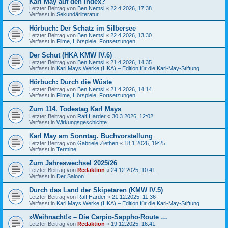
Karl May auf den Index?
Letzter Beitrag von
Ben Nemsi
«
22.4.2026, 17:38
Verfasst in
Sekundärliteratur
Hörbuch: Der Schatz im Silbersee
Letzter Beitrag von
Ben Nemsi
«
22.4.2026, 13:30
Verfasst in
Filme, Hörspiele, Fortsetzungen
Der Schut (HKA KMW IV.6)
Letzter Beitrag von
Ben Nemsi
«
21.4.2026, 14:35
Verfasst in
Karl Mays Werke (HKA) – Edition für die Karl-May-Stiftung
Hörbuch: Durch die Wüste
Letzter Beitrag von
Ben Nemsi
«
21.4.2026, 14:14
Verfasst in
Filme, Hörspiele, Fortsetzungen
Zum 114. Todestag Karl Mays
Letzter Beitrag von
Ralf Harder
«
30.3.2026, 12:02
Verfasst in
Wirkungsgeschichte
Karl May am Sonntag. Buchvorstellung
Letzter Beitrag von
Gabriele Ziethen
«
18.1.2026, 19:25
Verfasst in
Termine
Zum Jahreswechsel 2025/26
Letzter Beitrag von
Redaktion
«
24.12.2025, 10:41
Verfasst in
Der Saloon
Durch das Land der Skipetaren (KMW IV.5)
Letzter Beitrag von
Ralf Harder
«
21.12.2025, 11:36
Verfasst in
Karl Mays Werke (HKA) – Edition für die Karl-May-Stiftung
»Weihnacht!« – Die Carpio-Sappho-Route …
Letzter Beitrag von
Redaktion
«
19.12.2025, 16:41