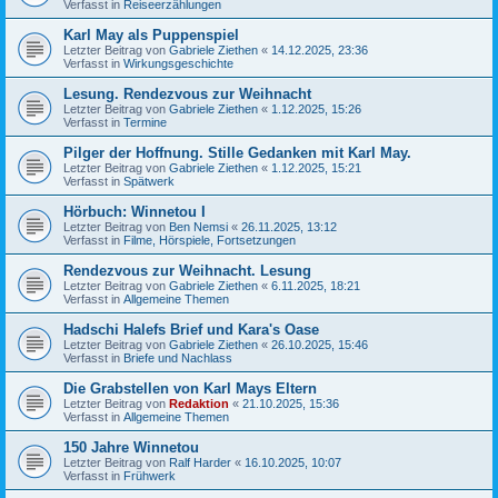
Verfasst in
Reiseerzählungen
Karl May als Puppenspiel
Letzter Beitrag von
Gabriele Ziethen
«
14.12.2025, 23:36
Verfasst in
Wirkungsgeschichte
Lesung. Rendezvous zur Weihnacht
Letzter Beitrag von
Gabriele Ziethen
«
1.12.2025, 15:26
Verfasst in
Termine
Pilger der Hoffnung. Stille Gedanken mit Karl May.
Letzter Beitrag von
Gabriele Ziethen
«
1.12.2025, 15:21
Verfasst in
Spätwerk
Hörbuch: Winnetou I
Letzter Beitrag von
Ben Nemsi
«
26.11.2025, 13:12
Verfasst in
Filme, Hörspiele, Fortsetzungen
Rendezvous zur Weihnacht. Lesung
Letzter Beitrag von
Gabriele Ziethen
«
6.11.2025, 18:21
Verfasst in
Allgemeine Themen
Hadschi Halefs Brief und Kara's Oase
Letzter Beitrag von
Gabriele Ziethen
«
26.10.2025, 15:46
Verfasst in
Briefe und Nachlass
Die Grabstellen von Karl Mays Eltern
Letzter Beitrag von
Redaktion
«
21.10.2025, 15:36
Verfasst in
Allgemeine Themen
150 Jahre Winnetou
Letzter Beitrag von
Ralf Harder
«
16.10.2025, 10:07
Verfasst in
Frühwerk