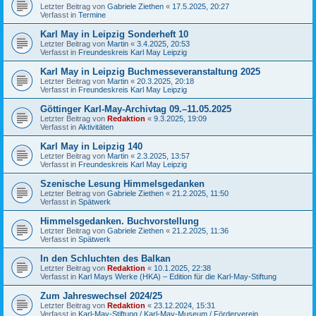
Letzter Beitrag von
Gabriele Ziethen
«
17.5.2025, 20:27
Verfasst in
Termine
Karl May in Leipzig Sonderheft 10
Letzter Beitrag von
Martin
«
3.4.2025, 20:53
Verfasst in
Freundeskreis Karl May Leipzig
Karl May in Leipzig Buchmesseveranstaltung 2025
Letzter Beitrag von
Martin
«
20.3.2025, 20:18
Verfasst in
Freundeskreis Karl May Leipzig
Göttinger Karl-May-Archivtag 09.–11.05.2025
Letzter Beitrag von
Redaktion
«
9.3.2025, 19:09
Verfasst in
Aktivitäten
Karl May in Leipzig 140
Letzter Beitrag von
Martin
«
2.3.2025, 13:57
Verfasst in
Freundeskreis Karl May Leipzig
Szenische Lesung Himmelsgedanken
Letzter Beitrag von
Gabriele Ziethen
«
21.2.2025, 11:50
Verfasst in
Spätwerk
Himmelsgedanken. Buchvorstellung
Letzter Beitrag von
Gabriele Ziethen
«
21.2.2025, 11:36
Verfasst in
Spätwerk
In den Schluchten des Balkan
Letzter Beitrag von
Redaktion
«
10.1.2025, 22:38
Verfasst in
Karl Mays Werke (HKA) – Edition für die Karl-May-Stiftung
Zum Jahreswechsel 2024/25
Letzter Beitrag von
Redaktion
«
23.12.2024, 15:31
Verfasst in
Karl-May-Stiftung / Karl-May-Museum / Förderverein