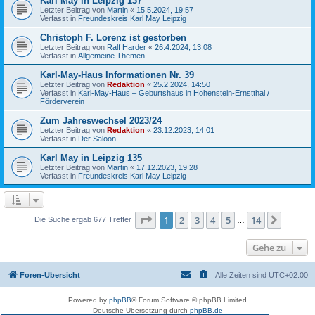
Karl May in Leipzig 137
Letzter Beitrag von
Martin
«
15.5.2024, 19:57
Verfasst in
Freundeskreis Karl May Leipzig
Christoph F. Lorenz ist gestorben
Letzter Beitrag von
Ralf Harder
«
26.4.2024, 13:08
Verfasst in
Allgemeine Themen
Karl-May-Haus Informationen Nr. 39
Letzter Beitrag von
Redaktion
«
25.2.2024, 14:50
Verfasst in
Karl-May-Haus – Geburtshaus in Hohenstein-Ernstthal /
Förderverein
Zum Jahreswechsel 2023/24
Letzter Beitrag von
Redaktion
«
23.12.2023, 14:01
Verfasst in
Der Saloon
Karl May in Leipzig 135
Letzter Beitrag von
Martin
«
17.12.2023, 19:28
Verfasst in
Freundeskreis Karl May Leipzig
Seite
1
von
14
1
2
3
4
5
14
Nächst
Die Suche ergab 677 Treffer
…
Gehe zu
Foren-Übersicht
Alle Zeiten sind
UTC+02:00
Powered by
phpBB
® Forum Software © phpBB Limited
Deutsche Übersetzung durch
phpBB.de