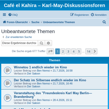
Café el Kahira – Karl-May-Diskussionsforen
FAQ
Registrieren
Anmelden
S
Foren-Übersicht
Suche
Unbeantwortete Themen
u
Unbeantwortete Themen
c
Zur erweiterten Suche
h
Suche
Erweiterte Suche
e
Seite
1
von
14
1
2
3
4
5
14
Nächst
Die Suche ergab 677 Treffer
…
Themen
Winnetou 1 endlich wieder im Kino
Letzter Beitrag von
Ben Nemsi
«
21.7.2026, 16:58
Verfasst in
Der Saloon
Der Schatz im Silbersee endlich wieder im Kino
Letzter Beitrag von
Ben Nemsi
«
21.7.2026, 16:46
Verfasst in
Der Saloon
Veranstaltung des "Freundeskreis Karl May Berlin—
Brandenburg"
Letzter Beitrag von
Ben Nemsi
«
28.4.2026, 15:11
Verfasst in
Der Saloon