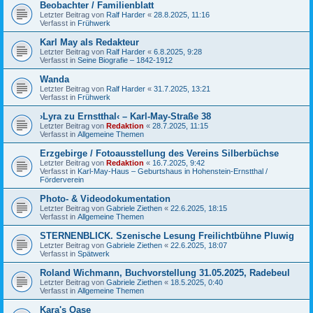
Beobachter / Familienblatt
Letzter Beitrag von
Ralf Harder
«
28.8.2025, 11:16
Verfasst in
Frühwerk
Karl May als Redakteur
Letzter Beitrag von
Ralf Harder
«
6.8.2025, 9:28
Verfasst in
Seine Biografie – 1842-1912
Wanda
Letzter Beitrag von
Ralf Harder
«
31.7.2025, 13:21
Verfasst in
Frühwerk
›Lyra zu Ernstthal‹ – Karl-May-Straße 38
Letzter Beitrag von
Redaktion
«
28.7.2025, 11:15
Verfasst in
Allgemeine Themen
Erzgebirge / Fotoausstellung des Vereins Silberbüchse
Letzter Beitrag von
Redaktion
«
16.7.2025, 9:42
Verfasst in
Karl-May-Haus – Geburtshaus in Hohenstein-Ernstthal /
Förderverein
Photo- & Videodokumentation
Letzter Beitrag von
Gabriele Ziethen
«
22.6.2025, 18:15
Verfasst in
Allgemeine Themen
STERNENBLICK. Szenische Lesung Freilichtbühne Pluwig
Letzter Beitrag von
Gabriele Ziethen
«
22.6.2025, 18:07
Verfasst in
Spätwerk
Roland Wichmann, Buchvorstellung 31.05.2025, Radebeul
Letzter Beitrag von
Gabriele Ziethen
«
18.5.2025, 0:40
Verfasst in
Allgemeine Themen
Kara's Oase