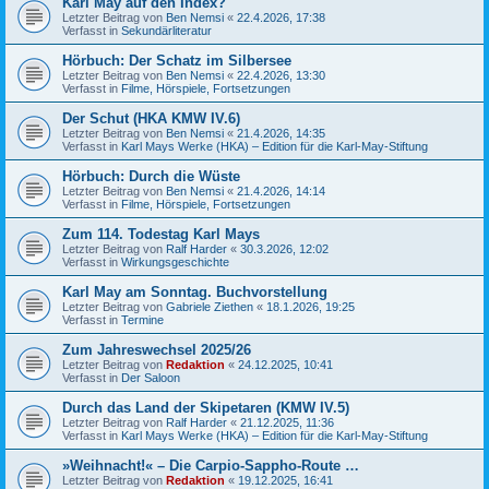
Karl May auf den Index?
Letzter Beitrag von
Ben Nemsi
«
22.4.2026, 17:38
Verfasst in
Sekundärliteratur
Hörbuch: Der Schatz im Silbersee
Letzter Beitrag von
Ben Nemsi
«
22.4.2026, 13:30
Verfasst in
Filme, Hörspiele, Fortsetzungen
Der Schut (HKA KMW IV.6)
Letzter Beitrag von
Ben Nemsi
«
21.4.2026, 14:35
Verfasst in
Karl Mays Werke (HKA) – Edition für die Karl-May-Stiftung
Hörbuch: Durch die Wüste
Letzter Beitrag von
Ben Nemsi
«
21.4.2026, 14:14
Verfasst in
Filme, Hörspiele, Fortsetzungen
Zum 114. Todestag Karl Mays
Letzter Beitrag von
Ralf Harder
«
30.3.2026, 12:02
Verfasst in
Wirkungsgeschichte
Karl May am Sonntag. Buchvorstellung
Letzter Beitrag von
Gabriele Ziethen
«
18.1.2026, 19:25
Verfasst in
Termine
Zum Jahreswechsel 2025/26
Letzter Beitrag von
Redaktion
«
24.12.2025, 10:41
Verfasst in
Der Saloon
Durch das Land der Skipetaren (KMW IV.5)
Letzter Beitrag von
Ralf Harder
«
21.12.2025, 11:36
Verfasst in
Karl Mays Werke (HKA) – Edition für die Karl-May-Stiftung
»Weihnacht!« – Die Carpio-Sappho-Route …
Letzter Beitrag von
Redaktion
«
19.12.2025, 16:41