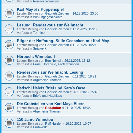
Verfasst in
Reiseerzählungen
Karl May als Puppenspiel
Letzter Beitrag von
Gabriele Ziethen
«
14.12.2025, 23:36
Verfasst in
Wirkungsgeschichte
Lesung. Rendezvous zur Weihnacht
Letzter Beitrag von
Gabriele Ziethen
«
1.12.2025, 15:26
Verfasst in
Termine
Pilger der Hoffnung. Stille Gedanken mit Karl May.
Letzter Beitrag von
Gabriele Ziethen
«
1.12.2025, 15:21
Verfasst in
Spätwerk
Hörbuch: Winnetou I
Letzter Beitrag von
Ben Nemsi
«
26.11.2025, 13:12
Verfasst in
Filme, Hörspiele, Fortsetzungen
Rendezvous zur Weihnacht. Lesung
Letzter Beitrag von
Gabriele Ziethen
«
6.11.2025, 18:21
Verfasst in
Allgemeine Themen
Hadschi Halefs Brief und Kara's Oase
Letzter Beitrag von
Gabriele Ziethen
«
26.10.2025, 15:46
Verfasst in
Briefe und Nachlass
Die Grabstellen von Karl Mays Eltern
Letzter Beitrag von
Redaktion
«
21.10.2025, 15:36
Verfasst in
Allgemeine Themen
150 Jahre Winnetou
Letzter Beitrag von
Ralf Harder
«
16.10.2025, 10:07
Verfasst in
Frühwerk