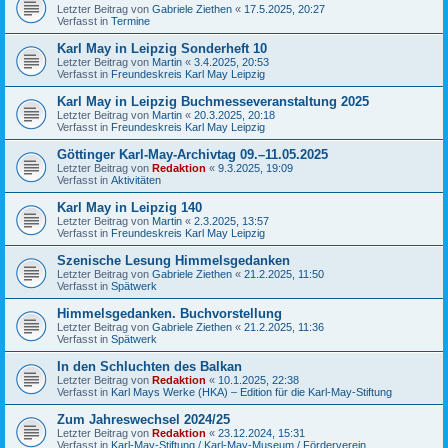
Letzter Beitrag von
Gabriele Ziethen
«
17.5.2025, 20:27
Verfasst in
Termine
Karl May in Leipzig Sonderheft 10
Letzter Beitrag von
Martin
«
3.4.2025, 20:53
Verfasst in
Freundeskreis Karl May Leipzig
Karl May in Leipzig Buchmesseveranstaltung 2025
Letzter Beitrag von
Martin
«
20.3.2025, 20:18
Verfasst in
Freundeskreis Karl May Leipzig
Göttinger Karl-May-Archivtag 09.–11.05.2025
Letzter Beitrag von
Redaktion
«
9.3.2025, 19:09
Verfasst in
Aktivitäten
Karl May in Leipzig 140
Letzter Beitrag von
Martin
«
2.3.2025, 13:57
Verfasst in
Freundeskreis Karl May Leipzig
Szenische Lesung Himmelsgedanken
Letzter Beitrag von
Gabriele Ziethen
«
21.2.2025, 11:50
Verfasst in
Spätwerk
Himmelsgedanken. Buchvorstellung
Letzter Beitrag von
Gabriele Ziethen
«
21.2.2025, 11:36
Verfasst in
Spätwerk
In den Schluchten des Balkan
Letzter Beitrag von
Redaktion
«
10.1.2025, 22:38
Verfasst in
Karl Mays Werke (HKA) – Edition für die Karl-May-Stiftung
Zum Jahreswechsel 2024/25
Letzter Beitrag von
Redaktion
«
23.12.2024, 15:31
Verfasst in
Karl-May-Stiftung / Karl-May-Museum / Förderverein