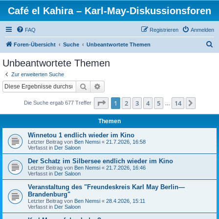
Café el Kahira – Karl-May-Diskussionsforen
FAQ
Registrieren
Anmelden
S
Foren-Übersicht
Suche
Unbeantwortete Themen
u
Unbeantwortete Themen
c
Zur erweiterten Suche
h
Suche
Erweiterte Suche
e
Seite
1
von
14
1
2
3
4
5
14
Nächst
Die Suche ergab 677 Treffer
…
Themen
Winnetou 1 endlich wieder im Kino
Letzter Beitrag von
Ben Nemsi
«
21.7.2026, 16:58
Verfasst in
Der Saloon
Der Schatz im Silbersee endlich wieder im Kino
Letzter Beitrag von
Ben Nemsi
«
21.7.2026, 16:46
Verfasst in
Der Saloon
Veranstaltung des "Freundeskreis Karl May Berlin—
Brandenburg"
Letzter Beitrag von
Ben Nemsi
«
28.4.2026, 15:11
Verfasst in
Der Saloon