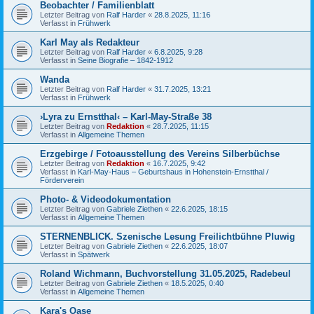
Beobachter / Familienblatt
Letzter Beitrag von
Ralf Harder
«
28.8.2025, 11:16
Verfasst in
Frühwerk
Karl May als Redakteur
Letzter Beitrag von
Ralf Harder
«
6.8.2025, 9:28
Verfasst in
Seine Biografie – 1842-1912
Wanda
Letzter Beitrag von
Ralf Harder
«
31.7.2025, 13:21
Verfasst in
Frühwerk
›Lyra zu Ernstthal‹ – Karl-May-Straße 38
Letzter Beitrag von
Redaktion
«
28.7.2025, 11:15
Verfasst in
Allgemeine Themen
Erzgebirge / Fotoausstellung des Vereins Silberbüchse
Letzter Beitrag von
Redaktion
«
16.7.2025, 9:42
Verfasst in
Karl-May-Haus – Geburtshaus in Hohenstein-Ernstthal /
Förderverein
Photo- & Videodokumentation
Letzter Beitrag von
Gabriele Ziethen
«
22.6.2025, 18:15
Verfasst in
Allgemeine Themen
STERNENBLICK. Szenische Lesung Freilichtbühne Pluwig
Letzter Beitrag von
Gabriele Ziethen
«
22.6.2025, 18:07
Verfasst in
Spätwerk
Roland Wichmann, Buchvorstellung 31.05.2025, Radebeul
Letzter Beitrag von
Gabriele Ziethen
«
18.5.2025, 0:40
Verfasst in
Allgemeine Themen
Kara's Oase