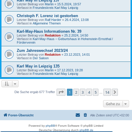
Karl May in Leipzig 137
Letzter Beitrag von
Martin
«
15.5.2024, 19:57
Verfasst in
Freundeskreis Karl May Leipzig
Christoph F. Lorenz ist gestorben
Letzter Beitrag von
Ralf Harder
«
26.4.2024, 13:08
Verfasst in
Allgemeine Themen
Karl-May-Haus Informationen Nr. 39
Letzter Beitrag von
Redaktion
«
25.2.2024, 14:50
Verfasst in
Karl-May-Haus – Geburtshaus in Hohenstein-Ernstthal /
Förderverein
Zum Jahreswechsel 2023/24
Letzter Beitrag von
Redaktion
«
23.12.2023, 14:01
Verfasst in
Der Saloon
Karl May in Leipzig 135
Letzter Beitrag von
Martin
«
17.12.2023, 19:28
Verfasst in
Freundeskreis Karl May Leipzig
Seite
1
von
14
1
2
3
4
5
14
Nächst
Die Suche ergab 677 Treffer
…
Gehe zu
Foren-Übersicht
Alle Zeiten sind
UTC+02:00
Powered by
phpBB
® Forum Software © phpBB Limited
Deutsche Übersetzung durch
phpBB.de