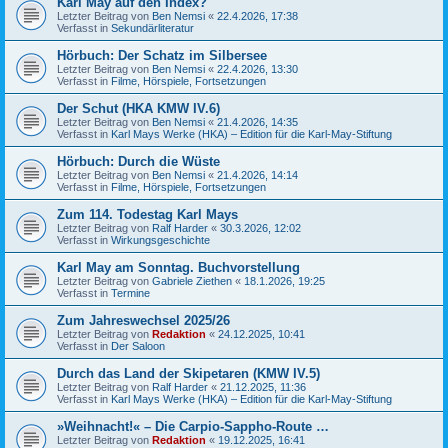
Karl May auf den Index?
Letzter Beitrag von
Ben Nemsi
«
22.4.2026, 17:38
Verfasst in
Sekundärliteratur
Hörbuch: Der Schatz im Silbersee
Letzter Beitrag von
Ben Nemsi
«
22.4.2026, 13:30
Verfasst in
Filme, Hörspiele, Fortsetzungen
Der Schut (HKA KMW IV.6)
Letzter Beitrag von
Ben Nemsi
«
21.4.2026, 14:35
Verfasst in
Karl Mays Werke (HKA) – Edition für die Karl-May-Stiftung
Hörbuch: Durch die Wüste
Letzter Beitrag von
Ben Nemsi
«
21.4.2026, 14:14
Verfasst in
Filme, Hörspiele, Fortsetzungen
Zum 114. Todestag Karl Mays
Letzter Beitrag von
Ralf Harder
«
30.3.2026, 12:02
Verfasst in
Wirkungsgeschichte
Karl May am Sonntag. Buchvorstellung
Letzter Beitrag von
Gabriele Ziethen
«
18.1.2026, 19:25
Verfasst in
Termine
Zum Jahreswechsel 2025/26
Letzter Beitrag von
Redaktion
«
24.12.2025, 10:41
Verfasst in
Der Saloon
Durch das Land der Skipetaren (KMW IV.5)
Letzter Beitrag von
Ralf Harder
«
21.12.2025, 11:36
Verfasst in
Karl Mays Werke (HKA) – Edition für die Karl-May-Stiftung
»Weihnacht!« – Die Carpio-Sappho-Route …
Letzter Beitrag von
Redaktion
«
19.12.2025, 16:41