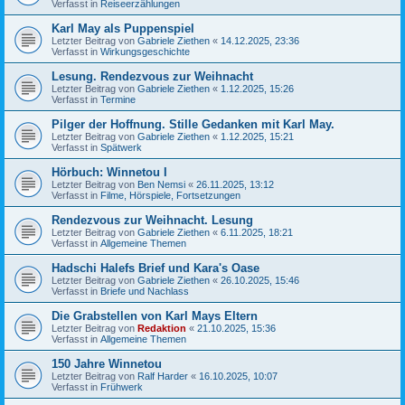
Verfasst in
Reiseerzählungen
Karl May als Puppenspiel
Letzter Beitrag von
Gabriele Ziethen
«
14.12.2025, 23:36
Verfasst in
Wirkungsgeschichte
Lesung. Rendezvous zur Weihnacht
Letzter Beitrag von
Gabriele Ziethen
«
1.12.2025, 15:26
Verfasst in
Termine
Pilger der Hoffnung. Stille Gedanken mit Karl May.
Letzter Beitrag von
Gabriele Ziethen
«
1.12.2025, 15:21
Verfasst in
Spätwerk
Hörbuch: Winnetou I
Letzter Beitrag von
Ben Nemsi
«
26.11.2025, 13:12
Verfasst in
Filme, Hörspiele, Fortsetzungen
Rendezvous zur Weihnacht. Lesung
Letzter Beitrag von
Gabriele Ziethen
«
6.11.2025, 18:21
Verfasst in
Allgemeine Themen
Hadschi Halefs Brief und Kara's Oase
Letzter Beitrag von
Gabriele Ziethen
«
26.10.2025, 15:46
Verfasst in
Briefe und Nachlass
Die Grabstellen von Karl Mays Eltern
Letzter Beitrag von
Redaktion
«
21.10.2025, 15:36
Verfasst in
Allgemeine Themen
150 Jahre Winnetou
Letzter Beitrag von
Ralf Harder
«
16.10.2025, 10:07
Verfasst in
Frühwerk