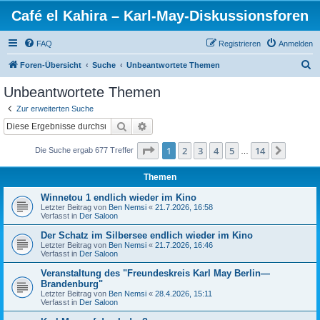
Café el Kahira – Karl-May-Diskussionsforen
FAQ
Registrieren
Anmelden
S
Foren-Übersicht
Suche
Unbeantwortete Themen
u
Unbeantwortete Themen
c
Zur erweiterten Suche
h
Suche
Erweiterte Suche
e
Seite
1
von
14
1
2
3
4
5
14
Nächst
Die Suche ergab 677 Treffer
…
Themen
Winnetou 1 endlich wieder im Kino
Letzter Beitrag von
Ben Nemsi
«
21.7.2026, 16:58
Verfasst in
Der Saloon
Der Schatz im Silbersee endlich wieder im Kino
Letzter Beitrag von
Ben Nemsi
«
21.7.2026, 16:46
Verfasst in
Der Saloon
Veranstaltung des "Freundeskreis Karl May Berlin—
Brandenburg"
Letzter Beitrag von
Ben Nemsi
«
28.4.2026, 15:11
Verfasst in
Der Saloon