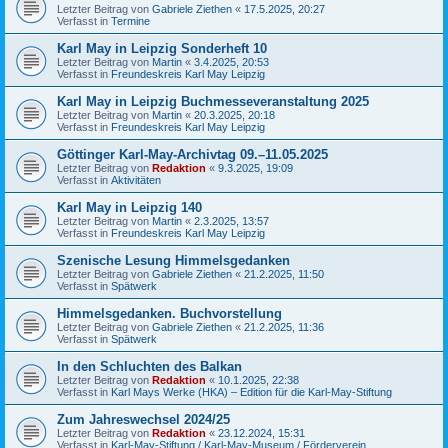
Letzter Beitrag von
Gabriele Ziethen
«
17.5.2025, 20:27
Verfasst in
Termine
Karl May in Leipzig Sonderheft 10
Letzter Beitrag von
Martin
«
3.4.2025, 20:53
Verfasst in
Freundeskreis Karl May Leipzig
Karl May in Leipzig Buchmesseveranstaltung 2025
Letzter Beitrag von
Martin
«
20.3.2025, 20:18
Verfasst in
Freundeskreis Karl May Leipzig
Göttinger Karl-May-Archivtag 09.–11.05.2025
Letzter Beitrag von
Redaktion
«
9.3.2025, 19:09
Verfasst in
Aktivitäten
Karl May in Leipzig 140
Letzter Beitrag von
Martin
«
2.3.2025, 13:57
Verfasst in
Freundeskreis Karl May Leipzig
Szenische Lesung Himmelsgedanken
Letzter Beitrag von
Gabriele Ziethen
«
21.2.2025, 11:50
Verfasst in
Spätwerk
Himmelsgedanken. Buchvorstellung
Letzter Beitrag von
Gabriele Ziethen
«
21.2.2025, 11:36
Verfasst in
Spätwerk
In den Schluchten des Balkan
Letzter Beitrag von
Redaktion
«
10.1.2025, 22:38
Verfasst in
Karl Mays Werke (HKA) – Edition für die Karl-May-Stiftung
Zum Jahreswechsel 2024/25
Letzter Beitrag von
Redaktion
«
23.12.2024, 15:31
Verfasst in
Karl-May-Stiftung / Karl-May-Museum / Förderverein