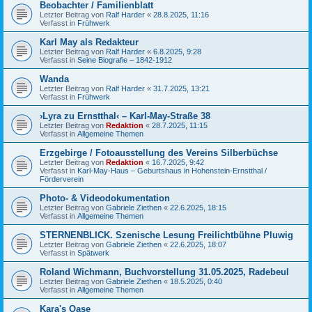
Beobachter / Familienblatt
Letzter Beitrag von
Ralf Harder
«
28.8.2025, 11:16
Verfasst in
Frühwerk
Karl May als Redakteur
Letzter Beitrag von
Ralf Harder
«
6.8.2025, 9:28
Verfasst in
Seine Biografie – 1842-1912
Wanda
Letzter Beitrag von
Ralf Harder
«
31.7.2025, 13:21
Verfasst in
Frühwerk
›Lyra zu Ernstthal‹ – Karl-May-Straße 38
Letzter Beitrag von
Redaktion
«
28.7.2025, 11:15
Verfasst in
Allgemeine Themen
Erzgebirge / Fotoausstellung des Vereins Silberbüchse
Letzter Beitrag von
Redaktion
«
16.7.2025, 9:42
Verfasst in
Karl-May-Haus – Geburtshaus in Hohenstein-Ernstthal /
Förderverein
Photo- & Videodokumentation
Letzter Beitrag von
Gabriele Ziethen
«
22.6.2025, 18:15
Verfasst in
Allgemeine Themen
STERNENBLICK. Szenische Lesung Freilichtbühne Pluwig
Letzter Beitrag von
Gabriele Ziethen
«
22.6.2025, 18:07
Verfasst in
Spätwerk
Roland Wichmann, Buchvorstellung 31.05.2025, Radebeul
Letzter Beitrag von
Gabriele Ziethen
«
18.5.2025, 0:40
Verfasst in
Allgemeine Themen
Kara's Oase