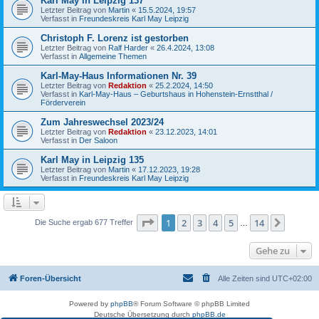
Karl May in Leipzig 137
Letzter Beitrag von
Martin
«
15.5.2024, 19:57
Verfasst in
Freundeskreis Karl May Leipzig
Christoph F. Lorenz ist gestorben
Letzter Beitrag von
Ralf Harder
«
26.4.2024, 13:08
Verfasst in
Allgemeine Themen
Karl-May-Haus Informationen Nr. 39
Letzter Beitrag von
Redaktion
«
25.2.2024, 14:50
Verfasst in
Karl-May-Haus – Geburtshaus in Hohenstein-Ernstthal /
Förderverein
Zum Jahreswechsel 2023/24
Letzter Beitrag von
Redaktion
«
23.12.2023, 14:01
Verfasst in
Der Saloon
Karl May in Leipzig 135
Letzter Beitrag von
Martin
«
17.12.2023, 19:28
Verfasst in
Freundeskreis Karl May Leipzig
Seite
1
von
14
1
2
3
4
5
14
Nächst
Die Suche ergab 677 Treffer
…
Gehe zu
Foren-Übersicht
Alle Zeiten sind
UTC+02:00
Powered by
phpBB
® Forum Software © phpBB Limited
Deutsche Übersetzung durch
phpBB.de