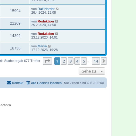
von
Ralf Harder
15994
26.4.2024, 13:08
von
Redaktion
22209
25.2.2024, 14:50
von
Redaktion
14392
23.12.2023, 14:01
von
Martin
18738
17.12.2023, 19:28
Seite
1
von
14
1
2
3
4
5
14
Nächste
Die Suche ergab 677 Treffer
…
Gehe zu
Kontakt
Alle Cookies löschen
Alle Zeiten sind
UTC+02:00
 Sachsen,