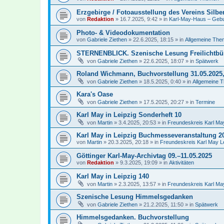
Erzgebirge / Fotoausstellung des Vereins Silb
von
Redaktion
»
16.7.2025, 9:42
» in
Karl-May-Haus – Gebur
Photo- & Videodokumentation
von
Gabriele Ziethen
»
22.6.2025, 18:15
» in
Allgemeine Th
STERNENBLICK. Szenische Lesung Freilichtbü
von
Gabriele Ziethen
»
22.6.2025, 18:07
» in
Spätwerk
Roland Wichmann, Buchvorstellung 31.05.2025
von
Gabriele Ziethen
»
18.5.2025, 0:40
» in
Allgemeine 
Kara's Oase
von
Gabriele Ziethen
»
17.5.2025, 20:27
» in
Termine
Karl May in Leipzig Sonderheft 10
von
Martin
»
3.4.2025, 20:53
» in
Freundeskreis Karl May
Karl May in Leipzig Buchmesseveranstaltung 2
von
Martin
»
20.3.2025, 20:18
» in
Freundeskreis Karl May L
Göttinger Karl-May-Archivtag 09.–11.05.2025
von
Redaktion
»
9.3.2025, 19:09
» in
Aktivitäten
Karl May in Leipzig 140
von
Martin
»
2.3.2025, 13:57
» in
Freundeskreis Karl May
Szenische Lesung Himmelsgedanken
von
Gabriele Ziethen
»
21.2.2025, 11:50
» in
Spätwerk
Himmelsgedanken. Buchvorstellung