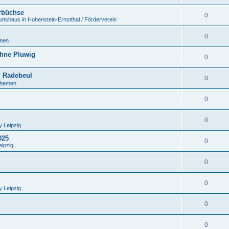
erbüchse
0
tshaus in Hohenstein-Ernstthal / Förderverein
0
emen
hne Pluwig
0
, Radebeul
0
Themen
0
0
 Leipzig
025
0
eipzig
0
0
 Leipzig
0
0