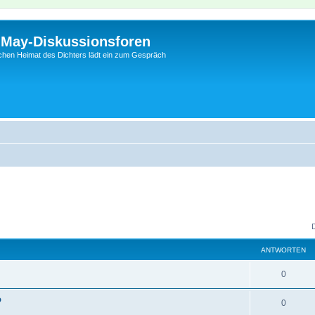
l-May-Diskussionsforen
schen Heimat des Dichters lädt ein zum Gespräch
ANTWORTEN
0
o
0