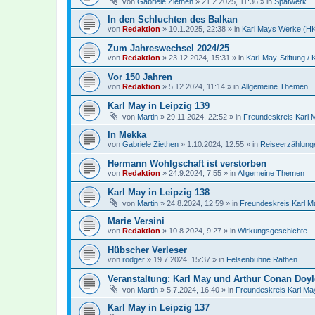
von
Gabriele Ziethen
»
21.2.2025, 11:36
» in
Spätwerk
In den Schluchten des Balkan
von
Redaktion
»
10.1.2025, 22:38
» in
Karl Mays Werke (HKA)
Zum Jahreswechsel 2024/25
von
Redaktion
»
23.12.2024, 15:31
» in
Karl-May-Stiftung /
Vor 150 Jahren
von
Redaktion
»
5.12.2024, 11:14
» in
Allgemeine Themen
Karl May in Leipzig 139
von
Martin
»
29.11.2024, 22:52
» in
Freundeskreis Karl 
In Mekka
von
Gabriele Ziethen
»
1.10.2024, 12:55
» in
Reiseerzählung
Hermann Wohlgschaft ist verstorben
von
Redaktion
»
24.9.2024, 7:55
» in
Allgemeine Themen
Karl May in Leipzig 138
von
Martin
»
24.8.2024, 12:59
» in
Freundeskreis Karl M
Marie Versini
von
Redaktion
»
10.8.2024, 9:27
» in
Wirkungsgeschichte
Hübscher Verleser
von
rodger
»
19.7.2024, 15:37
» in
Felsenbühne Rathen
Veranstaltung: Karl May und Arthur Conan Doyl
von
Martin
»
5.7.2024, 16:40
» in
Freundeskreis Karl May
Karl May in Leipzig 137