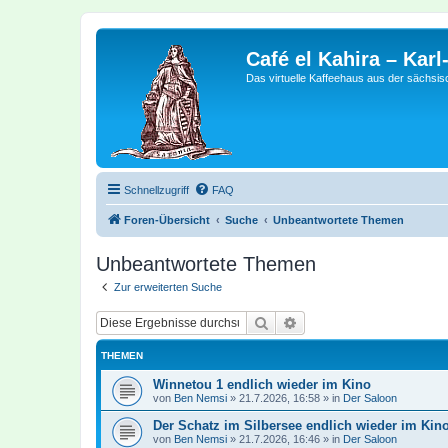
Café el Kahira – Kar
Das virtuelle Kaffeehaus aus der sächsi
Schnellzugriff
FAQ
Foren-Übersicht
Suche
Unbeantwortete Themen
Unbeantwortete Themen
Zur erweiterten Suche
Suche
Erweiterte Suche
THEMEN
Winnetou 1 endlich wieder im Kino
von
Ben Nemsi
»
21.7.2026, 16:58
» in
Der Saloon
Der Schatz im Silbersee endlich wieder im Kin
von
Ben Nemsi
»
21.7.2026, 16:46
» in
Der Saloon