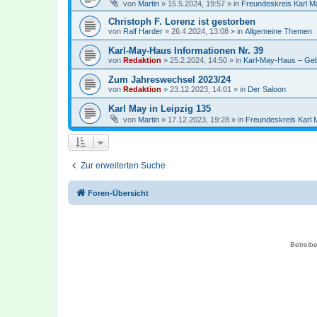
von
Martin
»
15.5.2024, 19:57
» in
Freundeskreis Karl M
Christoph F. Lorenz ist gestorben
von
Ralf Harder
»
26.4.2024, 13:08
» in
Allgemeine Themen
Karl-May-Haus Informationen Nr. 39
von
Redaktion
»
25.2.2024, 14:50
» in
Karl-May-Haus – Gebu
Zum Jahreswechsel 2023/24
von
Redaktion
»
23.12.2023, 14:01
» in
Der Saloon
Karl May in Leipzig 135
von
Martin
»
17.12.2023, 19:28
» in
Freundeskreis Karl 
Zur erweiterten Suche
Foren-Übersicht
Betreibe