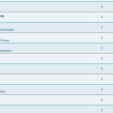
0
ay.
0
0
rtsetzungen
0
 Themen
0
d Nachlass
0
0
0
0
-1912
0
0