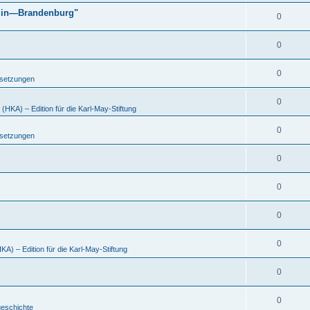
rlin—Brandenburg"
0
0
0
tsetzungen
0
HKA) – Edition für die Karl-May-Stiftung
0
tsetzungen
0
0
0
0
A) – Edition für die Karl-May-Stiftung
0
0
eschichte