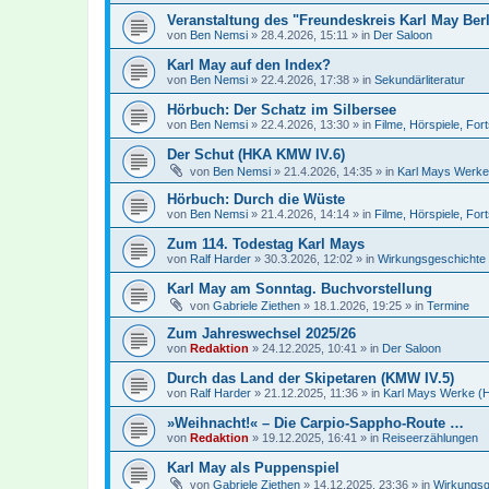
Veranstaltung des "Freundeskreis Karl May Be
von
Ben Nemsi
»
28.4.2026, 15:11
» in
Der Saloon
Karl May auf den Index?
von
Ben Nemsi
»
22.4.2026, 17:38
» in
Sekundärliteratur
Hörbuch: Der Schatz im Silbersee
von
Ben Nemsi
»
22.4.2026, 13:30
» in
Filme, Hörspiele, For
Der Schut (HKA KMW IV.6)
von
Ben Nemsi
»
21.4.2026, 14:35
» in
Karl Mays Werke (
Hörbuch: Durch die Wüste
von
Ben Nemsi
»
21.4.2026, 14:14
» in
Filme, Hörspiele, For
Zum 114. Todestag Karl Mays
von
Ralf Harder
»
30.3.2026, 12:02
» in
Wirkungsgeschichte
Karl May am Sonntag. Buchvorstellung
von
Gabriele Ziethen
»
18.1.2026, 19:25
» in
Termine
Zum Jahreswechsel 2025/26
von
Redaktion
»
24.12.2025, 10:41
» in
Der Saloon
Durch das Land der Skipetaren (KMW IV.5)
von
Ralf Harder
»
21.12.2025, 11:36
» in
Karl Mays Werke (HK
»Weihnacht!« – Die Carpio-Sappho-Route …
von
Redaktion
»
19.12.2025, 16:41
» in
Reiseerzählungen
Karl May als Puppenspiel
von
Gabriele Ziethen
»
14.12.2025, 23:36
» in
Wirkungsg