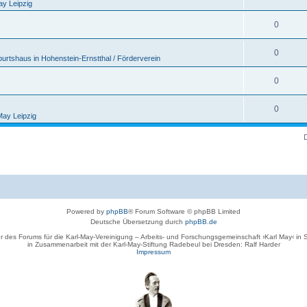
ay Leipzig
0
0
rtshaus in Hohenstein-Ernstthal / Förderverein
0
0
May Leipzig
Powered by
phpBB
® Forum Software © phpBB Limited
Deutsche Übersetzung durch
phpBB.de
r des Forums für die Karl-May-Vereinigung – Arbeits- und Forschungsgemeinschaft ›Karl May‹ in
in Zusammenarbeit mit der Karl-May-Stiftung Radebeul bei Dresden: Ralf Harder
Impressum