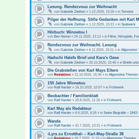
Lesung. Rendezvous zur Weihnacht
von
Gabriele Ziethen
»
1.12.2025, 15:26
» in
Termine
Pilger der Hoffnung. Stille Gedanken mit Karl M
von
Gabriele Ziethen
»
1.12.2025, 15:21
» in
Spätwerk
Hörbuch: Winnetou I
von
Ben Nemsi
»
26.11.2025, 13:12
» in
Filme, Hörspiele, Fo
Rendezvous zur Weihnacht. Lesung
von
Gabriele Ziethen
»
6.11.2025, 18:21
» in
Allgemeine
Hadschi Halefs Brief und Kara's Oase
von
Gabriele Ziethen
»
26.10.2025, 15:46
» in
Briefe un
Die Grabstellen von Karl Mays Eltern
von
Redaktion
»
21.10.2025, 15:36
» in
Allgemeine Themen
150 Jahre Winnetou
von
Ralf Harder
»
16.10.2025, 10:07
» in
Frühwerk
Beobachter / Familienblatt
von
Ralf Harder
»
28.8.2025, 11:16
» in
Frühwerk
Karl May als Redakteur
von
Ralf Harder
»
6.8.2025, 9:28
» in
Seine Biografie – 1842
Wanda
von
Ralf Harder
»
31.7.2025, 13:21
» in
Frühwerk
›Lyra zu Ernstthal‹ – Karl-May-Straße 38
von
Redaktion
»
28.7.2025, 11:15
» in
Allgemeine Themen