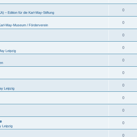
0
 – Edition für die Karl-May-Stiftung
0
 Karl-May-Museum / Förderverein
0
0
May Leipzig
0
en
0
0
ay Leipzig
0
0
e
0
 Leipzig
0