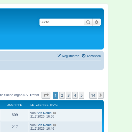
Suche
Erweiterte Suche
Registrieren
Anmelden
Seite
1
von
14
1
2
3
4
5
14
Nächste
Die Suche ergab 677 Treffer
…
ZUGRIFFE
LETZTER BEITRAG
von
Ben Nemsi
609
21.7.2026, 16:58
von
Ben Nemsi
217
21.7.2026, 16:46