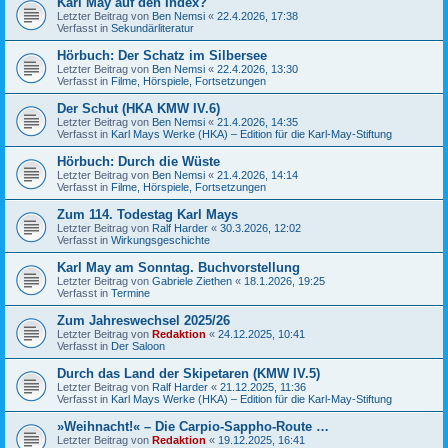
Karl May auf den Index?
Letzter Beitrag von
Ben Nemsi
«
22.4.2026, 17:38
Verfasst in
Sekundärliteratur
Hörbuch: Der Schatz im Silbersee
Letzter Beitrag von
Ben Nemsi
«
22.4.2026, 13:30
Verfasst in
Filme, Hörspiele, Fortsetzungen
Der Schut (HKA KMW IV.6)
Letzter Beitrag von
Ben Nemsi
«
21.4.2026, 14:35
Verfasst in
Karl Mays Werke (HKA) – Edition für die Karl-May-Stiftung
Hörbuch: Durch die Wüste
Letzter Beitrag von
Ben Nemsi
«
21.4.2026, 14:14
Verfasst in
Filme, Hörspiele, Fortsetzungen
Zum 114. Todestag Karl Mays
Letzter Beitrag von
Ralf Harder
«
30.3.2026, 12:02
Verfasst in
Wirkungsgeschichte
Karl May am Sonntag. Buchvorstellung
Letzter Beitrag von
Gabriele Ziethen
«
18.1.2026, 19:25
Verfasst in
Termine
Zum Jahreswechsel 2025/26
Letzter Beitrag von
Redaktion
«
24.12.2025, 10:41
Verfasst in
Der Saloon
Durch das Land der Skipetaren (KMW IV.5)
Letzter Beitrag von
Ralf Harder
«
21.12.2025, 11:36
Verfasst in
Karl Mays Werke (HKA) – Edition für die Karl-May-Stiftung
»Weihnacht!« – Die Carpio-Sappho-Route …
Letzter Beitrag von
Redaktion
«
19.12.2025, 16:41