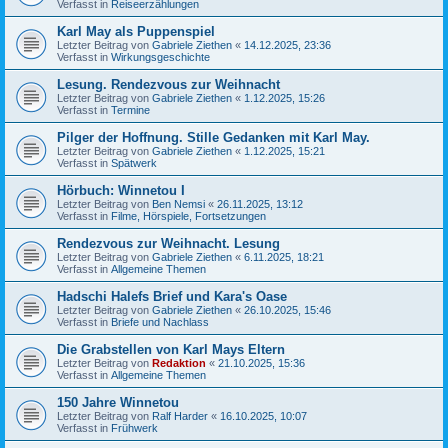
Verfasst in
Reiseerzählungen
Karl May als Puppenspiel
Letzter Beitrag von
Gabriele Ziethen
«
14.12.2025, 23:36
Verfasst in
Wirkungsgeschichte
Lesung. Rendezvous zur Weihnacht
Letzter Beitrag von
Gabriele Ziethen
«
1.12.2025, 15:26
Verfasst in
Termine
Pilger der Hoffnung. Stille Gedanken mit Karl May.
Letzter Beitrag von
Gabriele Ziethen
«
1.12.2025, 15:21
Verfasst in
Spätwerk
Hörbuch: Winnetou I
Letzter Beitrag von
Ben Nemsi
«
26.11.2025, 13:12
Verfasst in
Filme, Hörspiele, Fortsetzungen
Rendezvous zur Weihnacht. Lesung
Letzter Beitrag von
Gabriele Ziethen
«
6.11.2025, 18:21
Verfasst in
Allgemeine Themen
Hadschi Halefs Brief und Kara's Oase
Letzter Beitrag von
Gabriele Ziethen
«
26.10.2025, 15:46
Verfasst in
Briefe und Nachlass
Die Grabstellen von Karl Mays Eltern
Letzter Beitrag von
Redaktion
«
21.10.2025, 15:36
Verfasst in
Allgemeine Themen
150 Jahre Winnetou
Letzter Beitrag von
Ralf Harder
«
16.10.2025, 10:07
Verfasst in
Frühwerk