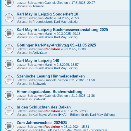
Letzter Beitrag von
Gabriele Ziethen
«
17.5.2025, 20:27
Verfasst in
Termine
Karl May in Leipzig Sonderheft 10
Letzter Beitrag von
Martin
«
3.4.2025, 20:53
Verfasst in
Freundeskreis Karl May Leipzig
Karl May in Leipzig Buchmesseveranstaltung 2025
Letzter Beitrag von
Martin
«
20.3.2025, 20:18
Verfasst in
Freundeskreis Karl May Leipzig
Göttinger Karl-May-Archivtag 09.–11.05.2025
Letzter Beitrag von
Redaktion
«
9.3.2025, 19:09
Verfasst in
Aktivitäten
Karl May in Leipzig 140
Letzter Beitrag von
Martin
«
2.3.2025, 13:57
Verfasst in
Freundeskreis Karl May Leipzig
Szenische Lesung Himmelsgedanken
Letzter Beitrag von
Gabriele Ziethen
«
21.2.2025, 11:50
Verfasst in
Spätwerk
Himmelsgedanken. Buchvorstellung
Letzter Beitrag von
Gabriele Ziethen
«
21.2.2025, 11:36
Verfasst in
Spätwerk
In den Schluchten des Balkan
Letzter Beitrag von
Redaktion
«
10.1.2025, 22:38
Verfasst in
Karl Mays Werke (HKA) – Edition für die Karl-May-Stiftung
Zum Jahreswechsel 2024/25
Letzter Beitrag von
Redaktion
«
23.12.2024, 15:31
Verfasst in
Karl-May-Stiftung / Karl-May-Museum / Förderverein