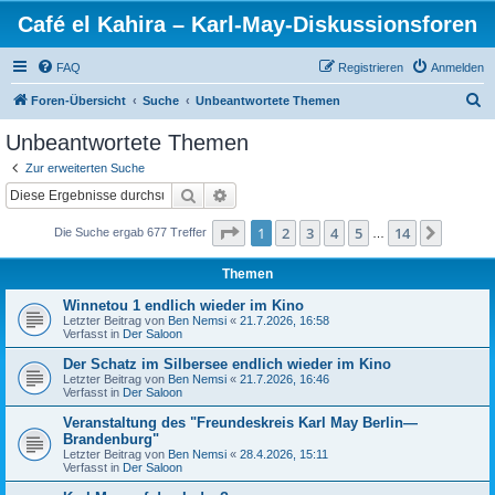
Café el Kahira – Karl-May-Diskussionsforen
FAQ
Registrieren
Anmelden
S
Foren-Übersicht
Suche
Unbeantwortete Themen
u
Unbeantwortete Themen
c
Zur erweiterten Suche
h
Suche
Erweiterte Suche
e
Seite
1
von
14
1
2
3
4
5
14
Nächst
Die Suche ergab 677 Treffer
…
Themen
Winnetou 1 endlich wieder im Kino
Letzter Beitrag von
Ben Nemsi
«
21.7.2026, 16:58
Verfasst in
Der Saloon
Der Schatz im Silbersee endlich wieder im Kino
Letzter Beitrag von
Ben Nemsi
«
21.7.2026, 16:46
Verfasst in
Der Saloon
Veranstaltung des "Freundeskreis Karl May Berlin—
Brandenburg"
Letzter Beitrag von
Ben Nemsi
«
28.4.2026, 15:11
Verfasst in
Der Saloon