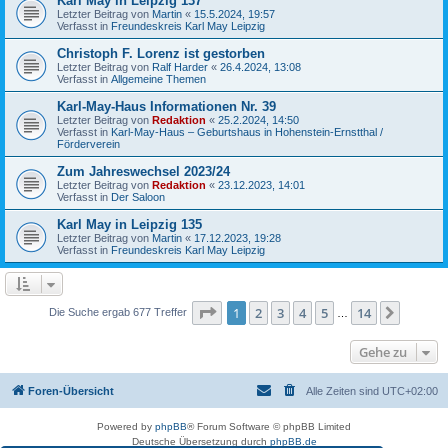
Karl May in Leipzig 137
Letzter Beitrag von
Martin
«
15.5.2024, 19:57
Verfasst in
Freundeskreis Karl May Leipzig
Christoph F. Lorenz ist gestorben
Letzter Beitrag von
Ralf Harder
«
26.4.2024, 13:08
Verfasst in
Allgemeine Themen
Karl-May-Haus Informationen Nr. 39
Letzter Beitrag von
Redaktion
«
25.2.2024, 14:50
Verfasst in
Karl-May-Haus – Geburtshaus in Hohenstein-Ernstthal /
Förderverein
Zum Jahreswechsel 2023/24
Letzter Beitrag von
Redaktion
«
23.12.2023, 14:01
Verfasst in
Der Saloon
Karl May in Leipzig 135
Letzter Beitrag von
Martin
«
17.12.2023, 19:28
Verfasst in
Freundeskreis Karl May Leipzig
Seite
1
von
14
1
2
3
4
5
14
Nächst
Die Suche ergab 677 Treffer
…
Gehe zu
Foren-Übersicht
Alle Zeiten sind
UTC+02:00
Powered by
phpBB
® Forum Software © phpBB Limited
Deutsche Übersetzung durch
phpBB.de