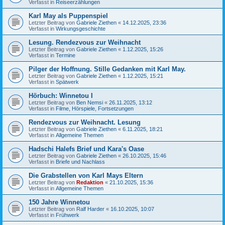
Verfasst in
Reiseerzählungen
Karl May als Puppenspiel
Letzter Beitrag von
Gabriele Ziethen
«
14.12.2025, 23:36
Verfasst in
Wirkungsgeschichte
Lesung. Rendezvous zur Weihnacht
Letzter Beitrag von
Gabriele Ziethen
«
1.12.2025, 15:26
Verfasst in
Termine
Pilger der Hoffnung. Stille Gedanken mit Karl May.
Letzter Beitrag von
Gabriele Ziethen
«
1.12.2025, 15:21
Verfasst in
Spätwerk
Hörbuch: Winnetou I
Letzter Beitrag von
Ben Nemsi
«
26.11.2025, 13:12
Verfasst in
Filme, Hörspiele, Fortsetzungen
Rendezvous zur Weihnacht. Lesung
Letzter Beitrag von
Gabriele Ziethen
«
6.11.2025, 18:21
Verfasst in
Allgemeine Themen
Hadschi Halefs Brief und Kara's Oase
Letzter Beitrag von
Gabriele Ziethen
«
26.10.2025, 15:46
Verfasst in
Briefe und Nachlass
Die Grabstellen von Karl Mays Eltern
Letzter Beitrag von
Redaktion
«
21.10.2025, 15:36
Verfasst in
Allgemeine Themen
150 Jahre Winnetou
Letzter Beitrag von
Ralf Harder
«
16.10.2025, 10:07
Verfasst in
Frühwerk