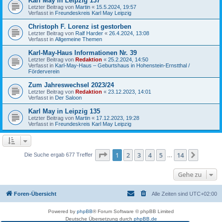
Karl May in Leipzig 137
Letzter Beitrag von
Martin
«
15.5.2024, 19:57
Verfasst in
Freundeskreis Karl May Leipzig
Christoph F. Lorenz ist gestorben
Letzter Beitrag von
Ralf Harder
«
26.4.2024, 13:08
Verfasst in
Allgemeine Themen
Karl-May-Haus Informationen Nr. 39
Letzter Beitrag von
Redaktion
«
25.2.2024, 14:50
Verfasst in
Karl-May-Haus – Geburtshaus in Hohenstein-Ernstthal /
Förderverein
Zum Jahreswechsel 2023/24
Letzter Beitrag von
Redaktion
«
23.12.2023, 14:01
Verfasst in
Der Saloon
Karl May in Leipzig 135
Letzter Beitrag von
Martin
«
17.12.2023, 19:28
Verfasst in
Freundeskreis Karl May Leipzig
Seite
1
von
14
1
2
3
4
5
14
Nächst
Die Suche ergab 677 Treffer
…
Gehe zu
Foren-Übersicht
Alle Zeiten sind
UTC+02:00
Powered by
phpBB
® Forum Software © phpBB Limited
Deutsche Übersetzung durch
phpBB.de