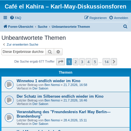
Café el Kahira – Karl-May-Diskussionsforen
FAQ
Registrieren
Anmelden
S
Foren-Übersicht
Suche
Unbeantwortete Themen
u
Unbeantwortete Themen
c
Zur erweiterten Suche
h
Suche
Erweiterte Suche
e
Seite
1
von
14
1
2
3
4
5
14
Nächst
Die Suche ergab 677 Treffer
…
Themen
Winnetou 1 endlich wieder im Kino
Letzter Beitrag von
Ben Nemsi
«
21.7.2026, 16:58
Verfasst in
Der Saloon
Der Schatz im Silbersee endlich wieder im Kino
Letzter Beitrag von
Ben Nemsi
«
21.7.2026, 16:46
Verfasst in
Der Saloon
Veranstaltung des "Freundeskreis Karl May Berlin—
Brandenburg"
Letzter Beitrag von
Ben Nemsi
«
28.4.2026, 15:11
Verfasst in
Der Saloon