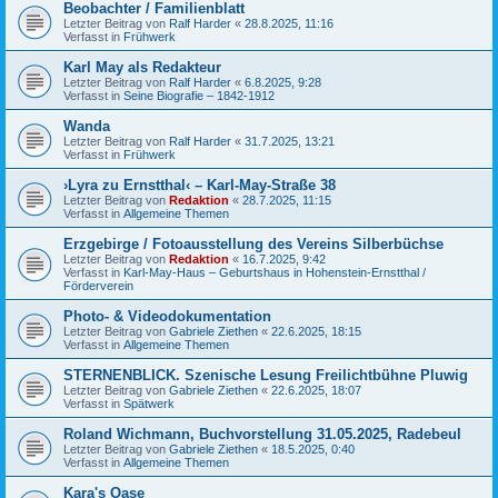
Beobachter / Familienblatt
Letzter Beitrag von
Ralf Harder
«
28.8.2025, 11:16
Verfasst in
Frühwerk
Karl May als Redakteur
Letzter Beitrag von
Ralf Harder
«
6.8.2025, 9:28
Verfasst in
Seine Biografie – 1842-1912
Wanda
Letzter Beitrag von
Ralf Harder
«
31.7.2025, 13:21
Verfasst in
Frühwerk
›Lyra zu Ernstthal‹ – Karl-May-Straße 38
Letzter Beitrag von
Redaktion
«
28.7.2025, 11:15
Verfasst in
Allgemeine Themen
Erzgebirge / Fotoausstellung des Vereins Silberbüchse
Letzter Beitrag von
Redaktion
«
16.7.2025, 9:42
Verfasst in
Karl-May-Haus – Geburtshaus in Hohenstein-Ernstthal /
Förderverein
Photo- & Videodokumentation
Letzter Beitrag von
Gabriele Ziethen
«
22.6.2025, 18:15
Verfasst in
Allgemeine Themen
STERNENBLICK. Szenische Lesung Freilichtbühne Pluwig
Letzter Beitrag von
Gabriele Ziethen
«
22.6.2025, 18:07
Verfasst in
Spätwerk
Roland Wichmann, Buchvorstellung 31.05.2025, Radebeul
Letzter Beitrag von
Gabriele Ziethen
«
18.5.2025, 0:40
Verfasst in
Allgemeine Themen
Kara's Oase