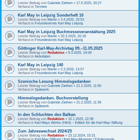
Letzter Beitrag von
Gabriele Ziethen
«
17.5.2025, 20:27
Verfasst in
Termine
Karl May in Leipzig Sonderheft 10
Letzter Beitrag von
Martin
«
3.4.2025, 20:53
Verfasst in
Freundeskreis Karl May Leipzig
Karl May in Leipzig Buchmesseveranstaltung 2025
Letzter Beitrag von
Martin
«
20.3.2025, 20:18
Verfasst in
Freundeskreis Karl May Leipzig
Göttinger Karl-May-Archivtag 09.–11.05.2025
Letzter Beitrag von
Redaktion
«
9.3.2025, 19:09
Verfasst in
Aktivitäten
Karl May in Leipzig 140
Letzter Beitrag von
Martin
«
2.3.2025, 13:57
Verfasst in
Freundeskreis Karl May Leipzig
Szenische Lesung Himmelsgedanken
Letzter Beitrag von
Gabriele Ziethen
«
21.2.2025, 11:50
Verfasst in
Spätwerk
Himmelsgedanken. Buchvorstellung
Letzter Beitrag von
Gabriele Ziethen
«
21.2.2025, 11:36
Verfasst in
Spätwerk
In den Schluchten des Balkan
Letzter Beitrag von
Redaktion
«
10.1.2025, 22:38
Verfasst in
Karl Mays Werke (HKA) – Edition für die Karl-May-Stiftung
Zum Jahreswechsel 2024/25
Letzter Beitrag von
Redaktion
«
23.12.2024, 15:31
Verfasst in
Karl-May-Stiftung / Karl-May-Museum / Förderverein