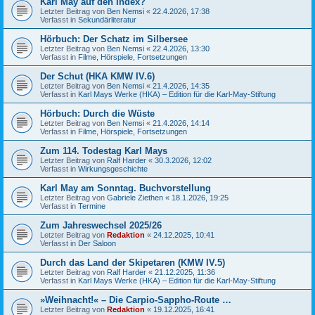
Karl May auf den Index?
Letzter Beitrag von
Ben Nemsi
«
22.4.2026, 17:38
Verfasst in
Sekundärliteratur
Hörbuch: Der Schatz im Silbersee
Letzter Beitrag von
Ben Nemsi
«
22.4.2026, 13:30
Verfasst in
Filme, Hörspiele, Fortsetzungen
Der Schut (HKA KMW IV.6)
Letzter Beitrag von
Ben Nemsi
«
21.4.2026, 14:35
Verfasst in
Karl Mays Werke (HKA) – Edition für die Karl-May-Stiftung
Hörbuch: Durch die Wüste
Letzter Beitrag von
Ben Nemsi
«
21.4.2026, 14:14
Verfasst in
Filme, Hörspiele, Fortsetzungen
Zum 114. Todestag Karl Mays
Letzter Beitrag von
Ralf Harder
«
30.3.2026, 12:02
Verfasst in
Wirkungsgeschichte
Karl May am Sonntag. Buchvorstellung
Letzter Beitrag von
Gabriele Ziethen
«
18.1.2026, 19:25
Verfasst in
Termine
Zum Jahreswechsel 2025/26
Letzter Beitrag von
Redaktion
«
24.12.2025, 10:41
Verfasst in
Der Saloon
Durch das Land der Skipetaren (KMW IV.5)
Letzter Beitrag von
Ralf Harder
«
21.12.2025, 11:36
Verfasst in
Karl Mays Werke (HKA) – Edition für die Karl-May-Stiftung
»Weihnacht!« – Die Carpio-Sappho-Route …
Letzter Beitrag von
Redaktion
«
19.12.2025, 16:41