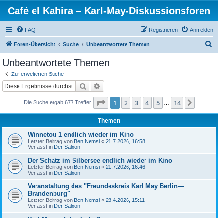
Café el Kahira – Karl-May-Diskussionsforen
FAQ
Registrieren
Anmelden
S
Foren-Übersicht
Suche
Unbeantwortete Themen
u
Unbeantwortete Themen
c
Zur erweiterten Suche
h
Suche
Erweiterte Suche
e
Seite
1
von
14
1
2
3
4
5
14
Nächst
Die Suche ergab 677 Treffer
…
Themen
Winnetou 1 endlich wieder im Kino
Letzter Beitrag von
Ben Nemsi
«
21.7.2026, 16:58
Verfasst in
Der Saloon
Der Schatz im Silbersee endlich wieder im Kino
Letzter Beitrag von
Ben Nemsi
«
21.7.2026, 16:46
Verfasst in
Der Saloon
Veranstaltung des "Freundeskreis Karl May Berlin—
Brandenburg"
Letzter Beitrag von
Ben Nemsi
«
28.4.2026, 15:11
Verfasst in
Der Saloon