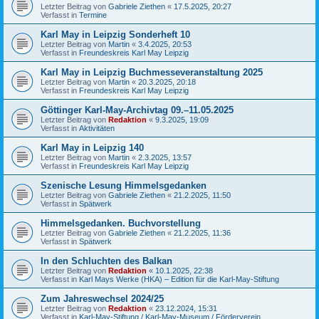
Letzter Beitrag von
Gabriele Ziethen
«
17.5.2025, 20:27
Verfasst in
Termine
Karl May in Leipzig Sonderheft 10
Letzter Beitrag von
Martin
«
3.4.2025, 20:53
Verfasst in
Freundeskreis Karl May Leipzig
Karl May in Leipzig Buchmesseveranstaltung 2025
Letzter Beitrag von
Martin
«
20.3.2025, 20:18
Verfasst in
Freundeskreis Karl May Leipzig
Göttinger Karl-May-Archivtag 09.–11.05.2025
Letzter Beitrag von
Redaktion
«
9.3.2025, 19:09
Verfasst in
Aktivitäten
Karl May in Leipzig 140
Letzter Beitrag von
Martin
«
2.3.2025, 13:57
Verfasst in
Freundeskreis Karl May Leipzig
Szenische Lesung Himmelsgedanken
Letzter Beitrag von
Gabriele Ziethen
«
21.2.2025, 11:50
Verfasst in
Spätwerk
Himmelsgedanken. Buchvorstellung
Letzter Beitrag von
Gabriele Ziethen
«
21.2.2025, 11:36
Verfasst in
Spätwerk
In den Schluchten des Balkan
Letzter Beitrag von
Redaktion
«
10.1.2025, 22:38
Verfasst in
Karl Mays Werke (HKA) – Edition für die Karl-May-Stiftung
Zum Jahreswechsel 2024/25
Letzter Beitrag von
Redaktion
«
23.12.2024, 15:31
Verfasst in
Karl-May-Stiftung / Karl-May-Museum / Förderverein