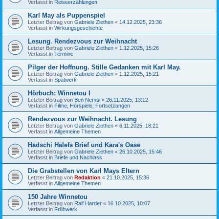
Verfasst in
Reiseerzählungen
Karl May als Puppenspiel
Letzter Beitrag von
Gabriele Ziethen
«
14.12.2025, 23:36
Verfasst in
Wirkungsgeschichte
Lesung. Rendezvous zur Weihnacht
Letzter Beitrag von
Gabriele Ziethen
«
1.12.2025, 15:26
Verfasst in
Termine
Pilger der Hoffnung. Stille Gedanken mit Karl May.
Letzter Beitrag von
Gabriele Ziethen
«
1.12.2025, 15:21
Verfasst in
Spätwerk
Hörbuch: Winnetou I
Letzter Beitrag von
Ben Nemsi
«
26.11.2025, 13:12
Verfasst in
Filme, Hörspiele, Fortsetzungen
Rendezvous zur Weihnacht. Lesung
Letzter Beitrag von
Gabriele Ziethen
«
6.11.2025, 18:21
Verfasst in
Allgemeine Themen
Hadschi Halefs Brief und Kara's Oase
Letzter Beitrag von
Gabriele Ziethen
«
26.10.2025, 15:46
Verfasst in
Briefe und Nachlass
Die Grabstellen von Karl Mays Eltern
Letzter Beitrag von
Redaktion
«
21.10.2025, 15:36
Verfasst in
Allgemeine Themen
150 Jahre Winnetou
Letzter Beitrag von
Ralf Harder
«
16.10.2025, 10:07
Verfasst in
Frühwerk