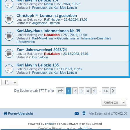
Karl May in Leipzig 137
Letzter Beitrag von
Martin
«
15.5.2024, 19:57
Verfasst in
Freundeskreis Karl May Leipzig
Christoph F. Lorenz ist gestorben
Letzter Beitrag von
Ralf Harder
«
26.4.2024, 13:08
Verfasst in
Allgemeine Themen
Karl-May-Haus Informationen Nr. 39
Letzter Beitrag von
Redaktion
«
25.2.2024, 14:50
Verfasst in
Karl-May-Haus – Geburtshaus in Hohenstein-Ernstthal /
Förderverein
Zum Jahreswechsel 2023/24
Letzter Beitrag von
Redaktion
«
23.12.2023, 14:01
Verfasst in
Der Saloon
Karl May in Leipzig 135
Letzter Beitrag von
Martin
«
17.12.2023, 19:28
Verfasst in
Freundeskreis Karl May Leipzig
Seite
1
von
14
1
2
3
4
5
14
Nächst
Die Suche ergab 677 Treffer
…
Gehe zu
Foren-Übersicht
Alle Zeiten sind
UTC+02:00
Powered by
phpBB
® Forum Software © phpBB Limited
Deutsche Übersetzung durch
phpBB.de