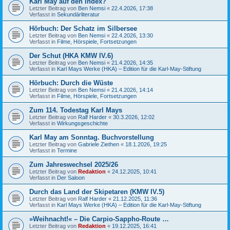
Karl May auf den Index?
Letzter Beitrag von
Ben Nemsi
«
22.4.2026, 17:38
Verfasst in
Sekundärliteratur
Hörbuch: Der Schatz im Silbersee
Letzter Beitrag von
Ben Nemsi
«
22.4.2026, 13:30
Verfasst in
Filme, Hörspiele, Fortsetzungen
Der Schut (HKA KMW IV.6)
Letzter Beitrag von
Ben Nemsi
«
21.4.2026, 14:35
Verfasst in
Karl Mays Werke (HKA) – Edition für die Karl-May-Stiftung
Hörbuch: Durch die Wüste
Letzter Beitrag von
Ben Nemsi
«
21.4.2026, 14:14
Verfasst in
Filme, Hörspiele, Fortsetzungen
Zum 114. Todestag Karl Mays
Letzter Beitrag von
Ralf Harder
«
30.3.2026, 12:02
Verfasst in
Wirkungsgeschichte
Karl May am Sonntag. Buchvorstellung
Letzter Beitrag von
Gabriele Ziethen
«
18.1.2026, 19:25
Verfasst in
Termine
Zum Jahreswechsel 2025/26
Letzter Beitrag von
Redaktion
«
24.12.2025, 10:41
Verfasst in
Der Saloon
Durch das Land der Skipetaren (KMW IV.5)
Letzter Beitrag von
Ralf Harder
«
21.12.2025, 11:36
Verfasst in
Karl Mays Werke (HKA) – Edition für die Karl-May-Stiftung
»Weihnacht!« – Die Carpio-Sappho-Route …
Letzter Beitrag von
Redaktion
«
19.12.2025, 16:41