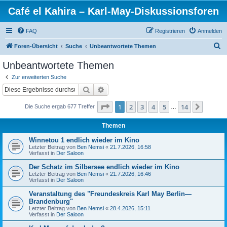
Café el Kahira – Karl-May-Diskussionsforen
FAQ
Registrieren
Anmelden
S
Foren-Übersicht
Suche
Unbeantwortete Themen
u
Unbeantwortete Themen
c
Zur erweiterten Suche
h
Suche
Erweiterte Suche
e
Seite
1
von
14
1
2
3
4
5
14
Nächst
Die Suche ergab 677 Treffer
…
Themen
Winnetou 1 endlich wieder im Kino
Letzter Beitrag von
Ben Nemsi
«
21.7.2026, 16:58
Verfasst in
Der Saloon
Der Schatz im Silbersee endlich wieder im Kino
Letzter Beitrag von
Ben Nemsi
«
21.7.2026, 16:46
Verfasst in
Der Saloon
Veranstaltung des "Freundeskreis Karl May Berlin—
Brandenburg"
Letzter Beitrag von
Ben Nemsi
«
28.4.2026, 15:11
Verfasst in
Der Saloon