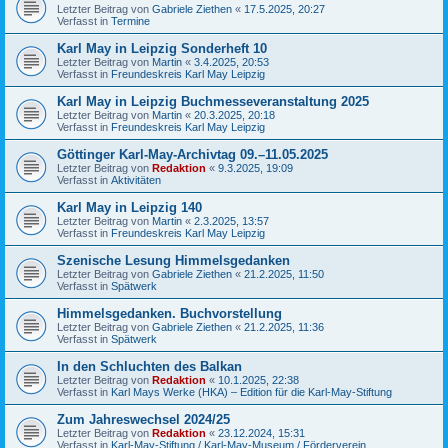
Letzter Beitrag von
Gabriele Ziethen
«
17.5.2025, 20:27
Verfasst in
Termine
Karl May in Leipzig Sonderheft 10
Letzter Beitrag von
Martin
«
3.4.2025, 20:53
Verfasst in
Freundeskreis Karl May Leipzig
Karl May in Leipzig Buchmesseveranstaltung 2025
Letzter Beitrag von
Martin
«
20.3.2025, 20:18
Verfasst in
Freundeskreis Karl May Leipzig
Göttinger Karl-May-Archivtag 09.–11.05.2025
Letzter Beitrag von
Redaktion
«
9.3.2025, 19:09
Verfasst in
Aktivitäten
Karl May in Leipzig 140
Letzter Beitrag von
Martin
«
2.3.2025, 13:57
Verfasst in
Freundeskreis Karl May Leipzig
Szenische Lesung Himmelsgedanken
Letzter Beitrag von
Gabriele Ziethen
«
21.2.2025, 11:50
Verfasst in
Spätwerk
Himmelsgedanken. Buchvorstellung
Letzter Beitrag von
Gabriele Ziethen
«
21.2.2025, 11:36
Verfasst in
Spätwerk
In den Schluchten des Balkan
Letzter Beitrag von
Redaktion
«
10.1.2025, 22:38
Verfasst in
Karl Mays Werke (HKA) – Edition für die Karl-May-Stiftung
Zum Jahreswechsel 2024/25
Letzter Beitrag von
Redaktion
«
23.12.2024, 15:31
Verfasst in
Karl-May-Stiftung / Karl-May-Museum / Förderverein