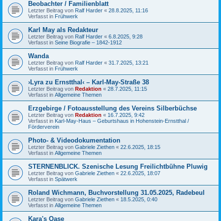
Beobachter / Familienblatt
Letzter Beitrag von
Ralf Harder
«
28.8.2025, 11:16
Verfasst in
Frühwerk
Karl May als Redakteur
Letzter Beitrag von
Ralf Harder
«
6.8.2025, 9:28
Verfasst in
Seine Biografie – 1842-1912
Wanda
Letzter Beitrag von
Ralf Harder
«
31.7.2025, 13:21
Verfasst in
Frühwerk
›Lyra zu Ernstthal‹ – Karl-May-Straße 38
Letzter Beitrag von
Redaktion
«
28.7.2025, 11:15
Verfasst in
Allgemeine Themen
Erzgebirge / Fotoausstellung des Vereins Silberbüchse
Letzter Beitrag von
Redaktion
«
16.7.2025, 9:42
Verfasst in
Karl-May-Haus – Geburtshaus in Hohenstein-Ernstthal /
Förderverein
Photo- & Videodokumentation
Letzter Beitrag von
Gabriele Ziethen
«
22.6.2025, 18:15
Verfasst in
Allgemeine Themen
STERNENBLICK. Szenische Lesung Freilichtbühne Pluwig
Letzter Beitrag von
Gabriele Ziethen
«
22.6.2025, 18:07
Verfasst in
Spätwerk
Roland Wichmann, Buchvorstellung 31.05.2025, Radebeul
Letzter Beitrag von
Gabriele Ziethen
«
18.5.2025, 0:40
Verfasst in
Allgemeine Themen
Kara's Oase