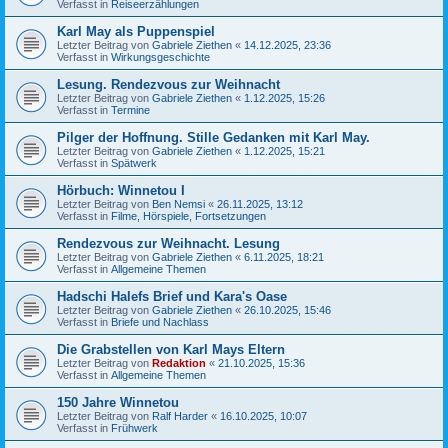
Verfasst in
Reiseerzählungen
Karl May als Puppenspiel
Letzter Beitrag von
Gabriele Ziethen
«
14.12.2025, 23:36
Verfasst in
Wirkungsgeschichte
Lesung. Rendezvous zur Weihnacht
Letzter Beitrag von
Gabriele Ziethen
«
1.12.2025, 15:26
Verfasst in
Termine
Pilger der Hoffnung. Stille Gedanken mit Karl May.
Letzter Beitrag von
Gabriele Ziethen
«
1.12.2025, 15:21
Verfasst in
Spätwerk
Hörbuch: Winnetou I
Letzter Beitrag von
Ben Nemsi
«
26.11.2025, 13:12
Verfasst in
Filme, Hörspiele, Fortsetzungen
Rendezvous zur Weihnacht. Lesung
Letzter Beitrag von
Gabriele Ziethen
«
6.11.2025, 18:21
Verfasst in
Allgemeine Themen
Hadschi Halefs Brief und Kara's Oase
Letzter Beitrag von
Gabriele Ziethen
«
26.10.2025, 15:46
Verfasst in
Briefe und Nachlass
Die Grabstellen von Karl Mays Eltern
Letzter Beitrag von
Redaktion
«
21.10.2025, 15:36
Verfasst in
Allgemeine Themen
150 Jahre Winnetou
Letzter Beitrag von
Ralf Harder
«
16.10.2025, 10:07
Verfasst in
Frühwerk