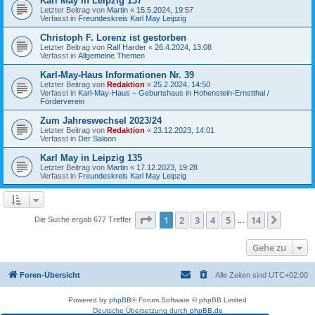
Karl May in Leipzig 137
Letzter Beitrag von
Martin
«
15.5.2024, 19:57
Verfasst in
Freundeskreis Karl May Leipzig
Christoph F. Lorenz ist gestorben
Letzter Beitrag von
Ralf Harder
«
26.4.2024, 13:08
Verfasst in
Allgemeine Themen
Karl-May-Haus Informationen Nr. 39
Letzter Beitrag von
Redaktion
«
25.2.2024, 14:50
Verfasst in
Karl-May-Haus – Geburtshaus in Hohenstein-Ernstthal /
Förderverein
Zum Jahreswechsel 2023/24
Letzter Beitrag von
Redaktion
«
23.12.2023, 14:01
Verfasst in
Der Saloon
Karl May in Leipzig 135
Letzter Beitrag von
Martin
«
17.12.2023, 19:28
Verfasst in
Freundeskreis Karl May Leipzig
Seite
1
von
14
1
2
3
4
5
14
Nächst
Die Suche ergab 677 Treffer
…
Gehe zu
Foren-Übersicht
Alle Zeiten sind
UTC+02:00
Powered by
phpBB
® Forum Software © phpBB Limited
Deutsche Übersetzung durch
phpBB.de