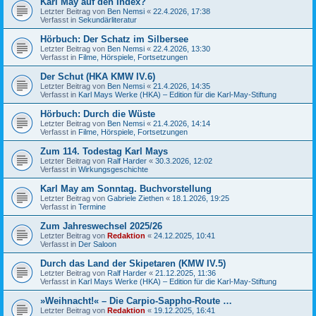
Karl May auf den Index?
Letzter Beitrag von
Ben Nemsi
«
22.4.2026, 17:38
Verfasst in
Sekundärliteratur
Hörbuch: Der Schatz im Silbersee
Letzter Beitrag von
Ben Nemsi
«
22.4.2026, 13:30
Verfasst in
Filme, Hörspiele, Fortsetzungen
Der Schut (HKA KMW IV.6)
Letzter Beitrag von
Ben Nemsi
«
21.4.2026, 14:35
Verfasst in
Karl Mays Werke (HKA) – Edition für die Karl-May-Stiftung
Hörbuch: Durch die Wüste
Letzter Beitrag von
Ben Nemsi
«
21.4.2026, 14:14
Verfasst in
Filme, Hörspiele, Fortsetzungen
Zum 114. Todestag Karl Mays
Letzter Beitrag von
Ralf Harder
«
30.3.2026, 12:02
Verfasst in
Wirkungsgeschichte
Karl May am Sonntag. Buchvorstellung
Letzter Beitrag von
Gabriele Ziethen
«
18.1.2026, 19:25
Verfasst in
Termine
Zum Jahreswechsel 2025/26
Letzter Beitrag von
Redaktion
«
24.12.2025, 10:41
Verfasst in
Der Saloon
Durch das Land der Skipetaren (KMW IV.5)
Letzter Beitrag von
Ralf Harder
«
21.12.2025, 11:36
Verfasst in
Karl Mays Werke (HKA) – Edition für die Karl-May-Stiftung
»Weihnacht!« – Die Carpio-Sappho-Route …
Letzter Beitrag von
Redaktion
«
19.12.2025, 16:41