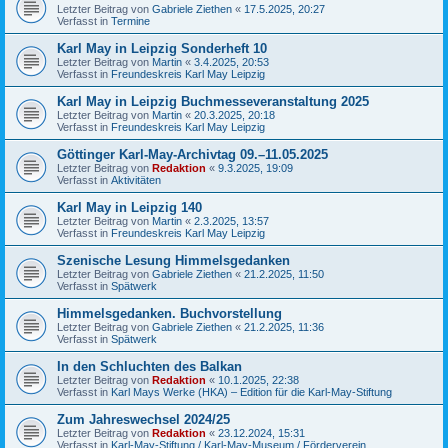
Letzter Beitrag von
Gabriele Ziethen
«
17.5.2025, 20:27
Verfasst in
Termine
Karl May in Leipzig Sonderheft 10
Letzter Beitrag von
Martin
«
3.4.2025, 20:53
Verfasst in
Freundeskreis Karl May Leipzig
Karl May in Leipzig Buchmesseveranstaltung 2025
Letzter Beitrag von
Martin
«
20.3.2025, 20:18
Verfasst in
Freundeskreis Karl May Leipzig
Göttinger Karl-May-Archivtag 09.–11.05.2025
Letzter Beitrag von
Redaktion
«
9.3.2025, 19:09
Verfasst in
Aktivitäten
Karl May in Leipzig 140
Letzter Beitrag von
Martin
«
2.3.2025, 13:57
Verfasst in
Freundeskreis Karl May Leipzig
Szenische Lesung Himmelsgedanken
Letzter Beitrag von
Gabriele Ziethen
«
21.2.2025, 11:50
Verfasst in
Spätwerk
Himmelsgedanken. Buchvorstellung
Letzter Beitrag von
Gabriele Ziethen
«
21.2.2025, 11:36
Verfasst in
Spätwerk
In den Schluchten des Balkan
Letzter Beitrag von
Redaktion
«
10.1.2025, 22:38
Verfasst in
Karl Mays Werke (HKA) – Edition für die Karl-May-Stiftung
Zum Jahreswechsel 2024/25
Letzter Beitrag von
Redaktion
«
23.12.2024, 15:31
Verfasst in
Karl-May-Stiftung / Karl-May-Museum / Förderverein