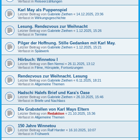
Verfasst in
Reiseerzählungen
Karl May als Puppenspiel
Letzter Beitrag von
Gabriele Ziethen
«
14.12.2025, 23:36
Verfasst in
Wirkungsgeschichte
Lesung. Rendezvous zur Weihnacht
Letzter Beitrag von
Gabriele Ziethen
«
1.12.2025, 15:26
Verfasst in
Termine
Pilger der Hoffnung. Stille Gedanken mit Karl May.
Letzter Beitrag von
Gabriele Ziethen
«
1.12.2025, 15:21
Verfasst in
Spätwerk
Hörbuch: Winnetou I
Letzter Beitrag von
Ben Nemsi
«
26.11.2025, 13:12
Verfasst in
Filme, Hörspiele, Fortsetzungen
Rendezvous zur Weihnacht. Lesung
Letzter Beitrag von
Gabriele Ziethen
«
6.11.2025, 18:21
Verfasst in
Allgemeine Themen
Hadschi Halefs Brief und Kara's Oase
Letzter Beitrag von
Gabriele Ziethen
«
26.10.2025, 15:46
Verfasst in
Briefe und Nachlass
Die Grabstellen von Karl Mays Eltern
Letzter Beitrag von
Redaktion
«
21.10.2025, 15:36
Verfasst in
Allgemeine Themen
150 Jahre Winnetou
Letzter Beitrag von
Ralf Harder
«
16.10.2025, 10:07
Verfasst in
Frühwerk