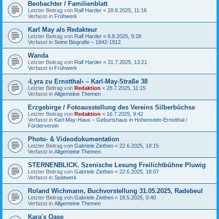
Beobachter / Familienblatt
Letzter Beitrag von
Ralf Harder
«
28.8.2025, 11:16
Verfasst in
Frühwerk
Karl May als Redakteur
Letzter Beitrag von
Ralf Harder
«
6.8.2025, 9:28
Verfasst in
Seine Biografie – 1842-1912
Wanda
Letzter Beitrag von
Ralf Harder
«
31.7.2025, 13:21
Verfasst in
Frühwerk
›Lyra zu Ernstthal‹ – Karl-May-Straße 38
Letzter Beitrag von
Redaktion
«
28.7.2025, 11:15
Verfasst in
Allgemeine Themen
Erzgebirge / Fotoausstellung des Vereins Silberbüchse
Letzter Beitrag von
Redaktion
«
16.7.2025, 9:42
Verfasst in
Karl-May-Haus – Geburtshaus in Hohenstein-Ernstthal /
Förderverein
Photo- & Videodokumentation
Letzter Beitrag von
Gabriele Ziethen
«
22.6.2025, 18:15
Verfasst in
Allgemeine Themen
STERNENBLICK. Szenische Lesung Freilichtbühne Pluwig
Letzter Beitrag von
Gabriele Ziethen
«
22.6.2025, 18:07
Verfasst in
Spätwerk
Roland Wichmann, Buchvorstellung 31.05.2025, Radebeul
Letzter Beitrag von
Gabriele Ziethen
«
18.5.2025, 0:40
Verfasst in
Allgemeine Themen
Kara's Oase