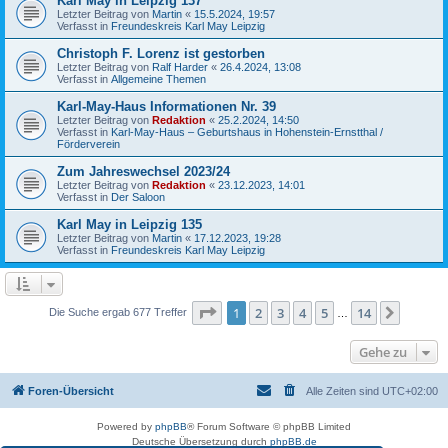
Karl May in Leipzig 137
Letzter Beitrag von
Martin
«
15.5.2024, 19:57
Verfasst in
Freundeskreis Karl May Leipzig
Christoph F. Lorenz ist gestorben
Letzter Beitrag von
Ralf Harder
«
26.4.2024, 13:08
Verfasst in
Allgemeine Themen
Karl-May-Haus Informationen Nr. 39
Letzter Beitrag von
Redaktion
«
25.2.2024, 14:50
Verfasst in
Karl-May-Haus – Geburtshaus in Hohenstein-Ernstthal /
Förderverein
Zum Jahreswechsel 2023/24
Letzter Beitrag von
Redaktion
«
23.12.2023, 14:01
Verfasst in
Der Saloon
Karl May in Leipzig 135
Letzter Beitrag von
Martin
«
17.12.2023, 19:28
Verfasst in
Freundeskreis Karl May Leipzig
Seite
1
von
14
1
2
3
4
5
14
Nächst
Die Suche ergab 677 Treffer
…
Gehe zu
Foren-Übersicht
Alle Zeiten sind
UTC+02:00
Powered by
phpBB
® Forum Software © phpBB Limited
Deutsche Übersetzung durch
phpBB.de