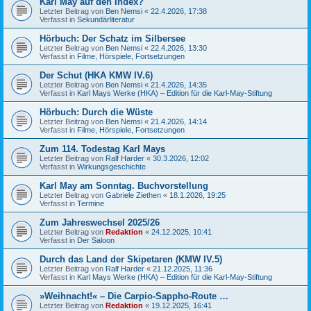
Karl May auf den Index?
Letzter Beitrag von
Ben Nemsi
«
22.4.2026, 17:38
Verfasst in
Sekundärliteratur
Hörbuch: Der Schatz im Silbersee
Letzter Beitrag von
Ben Nemsi
«
22.4.2026, 13:30
Verfasst in
Filme, Hörspiele, Fortsetzungen
Der Schut (HKA KMW IV.6)
Letzter Beitrag von
Ben Nemsi
«
21.4.2026, 14:35
Verfasst in
Karl Mays Werke (HKA) – Edition für die Karl-May-Stiftung
Hörbuch: Durch die Wüste
Letzter Beitrag von
Ben Nemsi
«
21.4.2026, 14:14
Verfasst in
Filme, Hörspiele, Fortsetzungen
Zum 114. Todestag Karl Mays
Letzter Beitrag von
Ralf Harder
«
30.3.2026, 12:02
Verfasst in
Wirkungsgeschichte
Karl May am Sonntag. Buchvorstellung
Letzter Beitrag von
Gabriele Ziethen
«
18.1.2026, 19:25
Verfasst in
Termine
Zum Jahreswechsel 2025/26
Letzter Beitrag von
Redaktion
«
24.12.2025, 10:41
Verfasst in
Der Saloon
Durch das Land der Skipetaren (KMW IV.5)
Letzter Beitrag von
Ralf Harder
«
21.12.2025, 11:36
Verfasst in
Karl Mays Werke (HKA) – Edition für die Karl-May-Stiftung
»Weihnacht!« – Die Carpio-Sappho-Route …
Letzter Beitrag von
Redaktion
«
19.12.2025, 16:41