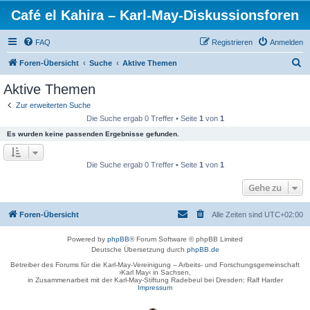
Café el Kahira – Karl-May-Diskussionsforen
FAQ
Registrieren
Anmelden
S
Foren-Übersicht
Suche
Aktive Themen
u
Aktive Themen
c
Zur erweiterten Suche
h
Die Suche ergab 0 Treffer • Seite
1
von
1
e
Es wurden keine passenden Ergebnisse gefunden.
Die Suche ergab 0 Treffer • Seite
1
von
1
Gehe zu
Foren-Übersicht
Alle Zeiten sind
UTC+02:00
Powered by
phpBB
® Forum Software © phpBB Limited
Deutsche Übersetzung durch
phpBB.de
Betreiber des Forums für die Karl-May-Vereinigung – Arbeits- und Forschungsgemeinschaft
›Karl May‹ in Sachsen,
in Zusammenarbeit mit der Karl-May-Stiftung Radebeul bei Dresden: Ralf Harder
Impressum